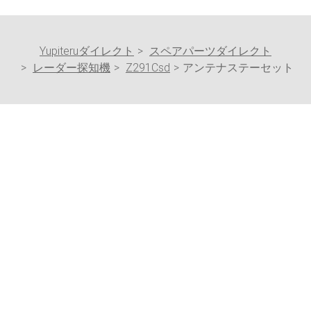
Yupiteruダイレクト
スペアパーツダイレクト
レーダー探知機
Z291Csd
アンテナステーセット