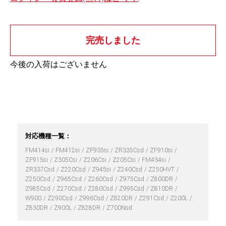
完売しました
今後の入荷はございません
対応機種一覧：
FM414si
FM412si
ZF935si
ZR335Csd
ZF910si
ZF915si
Z305Csi
Z206Csi
Z205Csi
FM434si
ZR337Csd
Z220Csd
Z945si
Z240Csd
Z250HVT
Z250Csd
Z965Csd
Z260Csd
Z975Csd
Z800DR
Z985Csd
Z270Csd
Z280Csd
Z995Csd
Z810DR
W900
Z290Csd
Z996Csd
Z820DR
Z291Csd
Z200L
Z830DR
Z900L
Z828DR
Z700Nsd