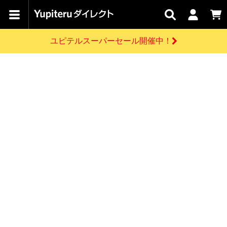
カテゴリで
キャン
関連
お問い
はじめての
探す
ペーン
サービス
合わせ
方へ
ユピテルスーパーセール開催中！
さがす
お買い物ガイド
開催中のキャンペーン
ログインする
各種ご利用方法はこちら
製品登録や最新情報はこちら
ドライブレコーダーを比較して探す
レーダー探知機
Yupiteruダイレクトの商品を
セール
ドライブレコーダー
レーダー探知機
ホームロボット
会員価格やポイントを利用してご購入頂けます
よくあるご質問
【8/17(月) 7:59ま
で】ユピテルスーパ
お問い合わせ前のご確認はこちら
ーセール開催
GPSデータ更新のお申込はこちら
新規会員登録をする
詳しくはこちら
お問い合わせ
ゴルフ
WEB限定モデル
scroll
Yupiteruダイレクトに新規会員登録いただくと、
各種お問い合わせはこちら
ユピテル公式サイトはこちら
登録後すぐに使える1000ポイントをプレゼント
純正オプション
お役立ち情報・トピックス
スペアパーツ
ダイレクト
アイテム一覧
バーチャルストア