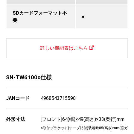
SDカードフォーマット不
●
要
詳しい機能表はこちら
SN-TW6100c仕様
JANコード
4968543715590
外形寸法
[フロント]64(幅)×49(高さ)×33(奥行)mm
※取付ブラケット(テープ貼付)装着時85(高さ)mm(窓ガ