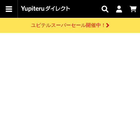
カテゴリで
キャン
関連
お問い
はじめての
探す
ペーン
サービス
合わせ
方へ
ユピテルスーパーセール開催中！
さがす
お買い物ガイド
開催中のキャンペーン
ログインする
各種ご利用方法はこちら
製品登録や最新情報はこちら
ドライブレコーダーを比較して探す
レーダー探知機
Yupiteruダイレクトの商品を
セール
ドライブレコーダー
レーダー探知機
ホームロボット
会員価格やポイントを利用してご購入頂けます
よくあるご質問
【8/17(月) 7:59ま
で】ユピテルスーパ
お問い合わせ前のご確認はこちら
ーセール開催
GPSデータ更新のお申込はこちら
新規会員登録をする
詳しくはこちら
お問い合わせ
ゴルフ
WEB限定モデル
scroll
Yupiteruダイレクトに新規会員登録いただくと、
各種お問い合わせはこちら
ユピテル公式サイトはこちら
登録後すぐに使える1000ポイントをプレゼント
純正オプション
お役立ち情報・トピックス
スペアパーツ
ダイレクト
アイテム一覧
バーチャルストア