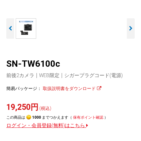
人気
カテゴリ
アウトレット
駐車監視機能 標準搭載
駐車監視セット
サポートカー用品
scroll
大口注文はこちら
SN-TW6100c
前後2カメラ
WEB限定
シガープラグコード(電源)
簡易パッケージ：
取扱説明書をダウンロード
19,250円
(税込)
この商品は
1000
までつかえます（
保有ポイント確認
）
ログイン・会員登録(無料)はこちら