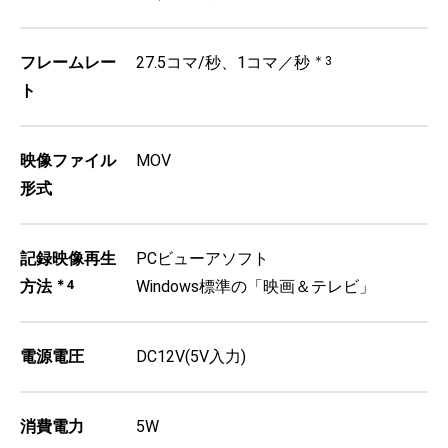
フレームレー
27.5コマ/秒、1コマ／秒
＊3
ト
映像ファイル
MOV
形式
記録映像再生
PCビューアソフト
方法
＊4
Windows標準の「映画＆テレビ」
電源電圧
DC12V(5V入力)
消費電力
5W