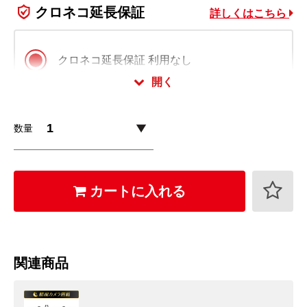
クロネコ延長保証
詳しくはこちら
クロネコ延長保証 利用なし
開く
クロネコ延長保証 スタンダード版
数量
1,100
+
円 (税込)
クロネコ延長保証 プレミアム版
カートに入れる
1,760
+
円 (税込)
クロネコ延長保証は会員様限定でご利用いただけます。
ログイン・会員登録(無料)はこちら
関連商品