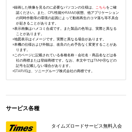
※
録画した映像を見るのに必要なパソコンの仕様は、
こちら
をご確
認ください。また、CPU性能やRAMの状態、他アプリケーション
の同時作動等の環境の起因によって動画再生のコマ落ち等不具合
が起きることがあります。
※
表示画像はハメコミ合成です。また製品の色等は、実際と異なる
ことがあります。
※
地図表示はイメージです。実際と異なる場合があります。
※
本機の仕様および外観は、改良のため予告なく変更することがあ
ります。
※
このページに記載されている各種名称・会社名・商品名などは各
社の商標または登録商標です。なお、本文中ではTMやⓇなどの
記号を記載しない場合があります。
※
STARVISは、ソニーグループ株式会社の商標です。
サービス各種
タイムズロードサービス無料入会