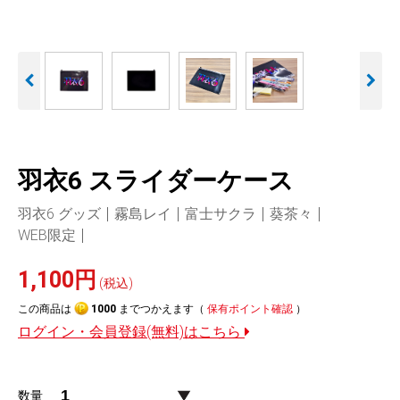
人気
カテゴリ
アウトレット
駐車監視機能 標準搭載
駐車監視セット
サポートカー用品
scroll
大口注文はこちら
羽衣6 スライダーケース
羽衣6 グッズ
霧島レイ
富士サクラ
葵茶々
WEB限定
1,100円
(税込)
この商品は
1000
までつかえます（
保有ポイント確認
）
ログイン・会員登録(無料)はこちら
数量