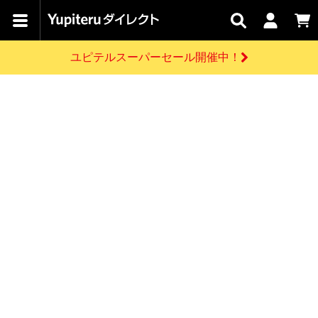
カテゴリで
キャン
関連
お問い
はじめての
探す
ペーン
サービス
合わせ
方へ
ユピテルスーパーセール開催中！
さがす
お買い物ガイド
開催中のキャンペーン
ログインする
各種ご利用方法はこちら
製品登録や最新情報はこちら
ドライブレコーダーを比較して探す
レーダー探知機
Yupiteruダイレクトの商品を
セール
ドライブレコーダー
レーダー探知機
ホームロボット
会員価格やポイントを利用してご購入頂けます
よくあるご質問
【8/17(月) 7:59ま
で】ユピテルスーパ
お問い合わせ前のご確認はこちら
ーセール開催
GPSデータ更新のお申込はこちら
新規会員登録をする
詳しくはこちら
お問い合わせ
ゴルフ
WEB限定モデル
scroll
Yupiteruダイレクトに新規会員登録いただくと、
各種お問い合わせはこちら
ユピテル公式サイトはこちら
登録後すぐに使える1000ポイントをプレゼント
純正オプション
お役立ち情報・トピックス
スペアパーツ
ダイレクト
アイテム一覧
バーチャルストア