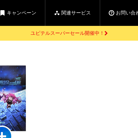
キャンペーン
関連サービス
お問い合
ユピテルスーパーセール開催中！
開催中のキャンペーン
よくあるご質問
新
お問い合わせ前のご確認はこちら
GPSデータ更新のお申込はこちら
セール告知
の商品を
Yupiteru
ーダー探知機を探す
ゴルフ商品を探す
純正スペアパ
【告知】水曜市は毎
ご購入頂けます
週水曜開催！全品
登録後すぐに使
ー探知機
ホームロボット
ゴ
5%OFFクーポンプレ
ゼント！
詳しくはこちら
Yupiteruメタバース
ruオリジナル
人気
カテゴリ
お役立ち情報・トピックス
ム一覧
バーチャルストア