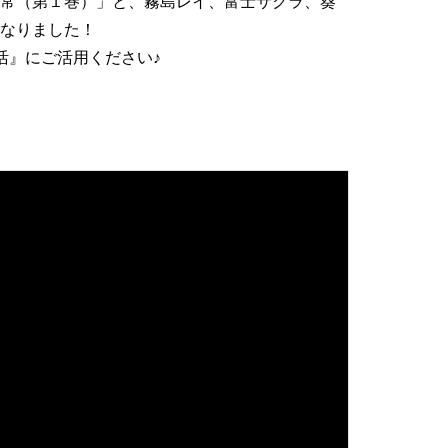
常（第１巻）」と、霧島レイ、富士サクラ、葵
なりました！
活』にご活用ください♪