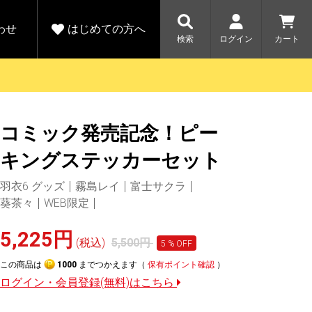
わせ
はじめての方へ
検索
ログイン
カート
さがす
お問い合わせ
規会員登録をする
コミック発売記念！ピー
各種お問い合わせはこちら
ユピテル公式サイトはこちら
キャンペーン
キャンペーン
キングステッカーセット
ダイレクトに新規会員登録いただくと、
ーツを探す
人気モデル対象！乗
【毎日開催！】ア
える1000ポイントをプレゼント
りかえ応援サービス
トレットセール
羽衣6 グッズ
霧島レイ
富士サクラ
ルフ
WEB限定モデル
開催中
葵茶々
WEB限定
詳しくはこちら
詳しくはこち
アウトレット
5,225円
(税込)
5,500円
5
% OFF
駐車監視機能 標準搭載
この商品は
1000
までつかえます（
保有ポイント確認
）
駐車監視セット
サポートカー用品
ログイン・会員登録(無料)はこちら
大口注文はこちら