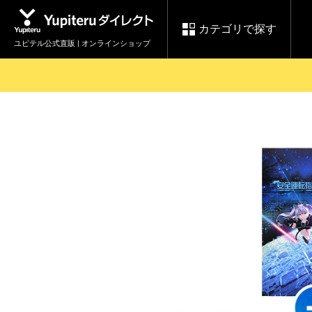
カテゴリで探す
ユピテル公式直販 | オンラインショップ
お買い物ガイド
ログインする
各種ご利用方法はこちら
製品登録や最新情報はこちら
セール
Yupiteruダイレクト
ドライブレコーダーを比較して探す
レ
【8/17(月) 7:59ま
会員価格やポイントを利用して
で】ユピテルスーパ
ドライブレコーダー
レーダ
ーセール開催
詳しくはこちら
Yupite
スペアパーツ
ダイレクト
純正オプション品の
ご購入はこちら
アイテ