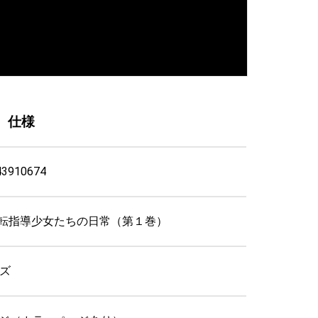
 仕様
43910674
転指導少女たちの日常（第１巻）
イズ