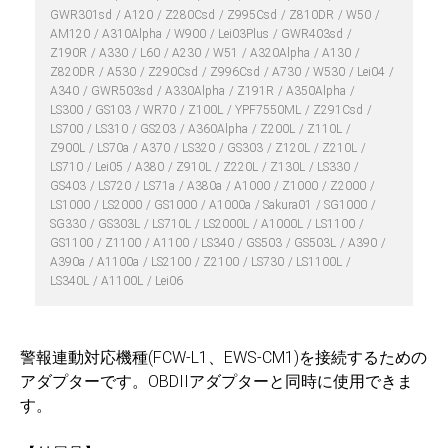
GWR301sd
A120
Z280Csd
Z995Csd
Z810DR
W50
AM120
A310Alpha
W900
Lei03Plus
GWR403sd
Z190R
A330
L60
A230
W51
A320Alpha
A130
Z820DR
A530
Z290Csd
Z996Csd
A730
W530
Lei04
A340
GWR503sd
A330Alpha
Z191R
A350Alpha
LS300
GS103
WR70
Z100L
YPF7550ML
Z291Csd
LS700
LS310
GS203
A360Alpha
Z200L
Z110L
Z900L
LS70a
A370
LS320
GS303
Z120L
Z210L
LS710
Lei05
A380
Z910L
Z220L
Z130L
LS330
GS403
LS720
LS71a
A380a
A1000
Z1000
Z2000
LS1000
LS2000
GS1000
A1000a
Sakura01
SG1000
SG330
GS303L
LS710L
LS2000L
A1000L
LS1100
GS1100
Z1100
A1100
LS340
GS503
GS503L
A390
A390a
A1100a
LS2100
Z2100
LS730
LS1100L
LS340L
A1100L
Lei06
警報連動対応機種(FCW-L1、EWS-CM1)を接続するための
アダプターです。OBDIIアダプターと同時に使用できま
す。