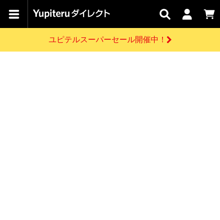
カテゴリで
キャン
関連
お問い
はじめての
探す
ペーン
サービス
合わせ
方へ
ユピテルスーパーセール開催中！
さがす
お買い物ガイド
開催中のキャンペーン
ログインする
各種ご利用方法はこちら
製品登録や最新情報はこちら
ドライブレコーダーを比較して探す
レーダー探知機
Yupiteruダイレクトの商品を
セール
ドライブレコーダー
レーダー探知機
ホームロボット
会員価格やポイントを利用してご購入頂けます
よくあるご質問
【8/17(月) 7:59ま
で】ユピテルスーパ
お問い合わせ前のご確認はこちら
ーセール開催
GPSデータ更新のお申込はこちら
新規会員登録をする
詳しくはこちら
お問い合わせ
ゴルフ
WEB限定モデル
scroll
Yupiteruダイレクトに新規会員登録いただくと、
各種お問い合わせはこちら
ユピテル公式サイトはこちら
登録後すぐに使える1000ポイントをプレゼント
純正オプション
お役立ち情報・トピックス
スペアパーツ
ダイレクト
アイテム一覧
バーチャルストア