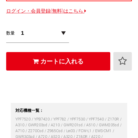
ログイン・会員登録(無料)はこちら
数量
カートに入れる
対応機種一覧：
YPF7520
YPB7420
YPF782
YPF7530
YPF7540
Z170R
A310
GWR203sd
A210
GWR201sd
A510
GWM205sd
A710
Z270Csd
Z985Csd
Lei03
FCW-L1
EWS-CM1
GWR303sd
A720
A520
A320
Z180R
A220