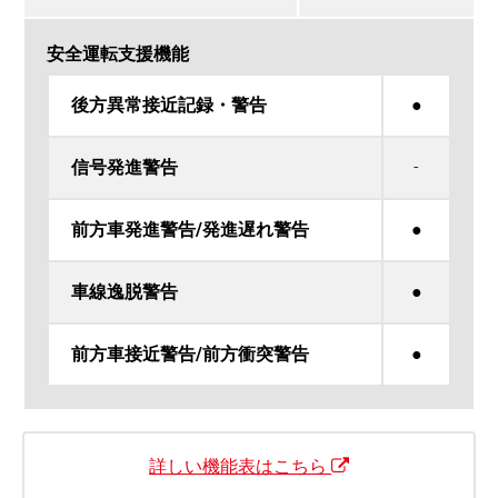
安全運転支援機能
後方異常接近記録・警告
●
信号発進警告
-
前方車発進警告/発進遅れ警告
●
車線逸脱警告
●
前方車接近警告/前方衝突警告
●
詳しい機能表はこちら