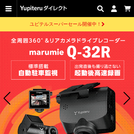
カテゴリで
キャン
関連
お問い
はじめての
探す
ペーン
サービス
合わせ
方へ
ユピテルスーパーセール開催中！
さがす
お買い物ガイド
開催中のキャンペーン
ログインする
各種ご利用方法はこちら
製品登録や最新情報はこちら
ドライブレコーダーを比較して探す
レーダー探知機
Yupiteruダイレクトの商品を
セール
ドライブレコーダー
レーダー探知機
ホームロボット
会員価格やポイントを利用してご購入頂けます
よくあるご質問
【8/17(月) 7:59ま
で】ユピテルスーパ
ーセール開催
お問い合わせ前のご確認はこちら
GPSデータ更新のお申込はこちら
詳しくはこちら
新規会員登録をする
お問い合わせ
ゴルフ
WEB限定モデル
scroll
Yupiteruダイレクトに新規会員登録いただくと、
各種お問い合わせはこちら
ユピテル公式サイトはこちら
登録後すぐに使える1000ポイントをプレゼント
純正オプション
お役立ち情報・トピックス
スペアパーツ
ダイレクト
アイテム一覧
バーチャルストア