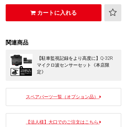
クロネコ延長保証 プレミアム版
カートに入れる
2,640
+
円 (税込)
クロネコ延長保証は会員様限定でご利用いただけます。
関連商品
ログイン・会員登録(無料)はこちら
【駐車監視記録をより高度に】Q-32R
マイクロ波センサーセット《本店限
定》
スペアパーツ一覧（オプション品）
【法人様】大口でのご注文はこちら