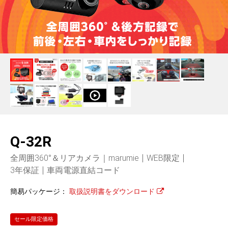
人気
カテゴリ
アウトレット
駐車監視機能 標準搭載
駐車監視セット
サポートカー用品
scroll
大口注文はこちら
Q-32R
全周囲360°＆リアカメラ｜marumie
WEB限定
3年保証
車両電源直結コード
簡易パッケージ：
取扱説明書をダウンロード
セール限定価格