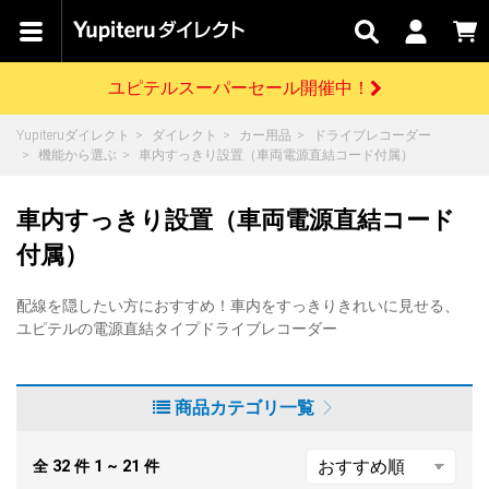
カテゴリで
キャン
関連
お問い
はじめての
探す
ペーン
サービス
合わせ
方へ
ユピテルスーパーセール開催中！
さがす
お買い物ガイド
開催中のキャンペーン
ログインする
Yupiteruダイレクト
ダイレクト
カー用品
ドライブレコーダー
各種ご利用方法はこちら
製品登録や最新情報はこちら
機能から選ぶ
車内すっきり設置（車両電源直結コード付属）
ドライブレコーダーを比較して探す
レーダー探知機
Yupiteruダイレクトの商品を
セール
ドライブレコーダー
レーダー探知機
ホームロボット
会員価格やポイントを利用してご購入頂けます
車内すっきり設置（車両電源直結コード
よくあるご質問
【8/17(月) 7:59ま
で】ユピテルスーパ
付属）
ーセール開催
お問い合わせ前のご確認はこちら
GPSデータ更新のお申込はこちら
配線を隠したい方におすすめ！車内をすっきりきれいに見せる、
詳しくはこちら
新規会員登録をする
ユピテルの電源直結タイプドライブレコーダー
お問い合わせ
ゴルフ
WEB限定モデル
scroll
Yupiteruダイレクトに新規会員登録いただくと、
各種お問い合わせはこちら
ユピテル公式サイトはこちら
商品カテゴリ一覧
登録後すぐに使える1000ポイントをプレゼント
純正オプション
お役立ち情報・トピックス
スペアパーツ
ダイレクト
全
32
件
1 ~ 21
件
アイテム一覧
バーチャルストア