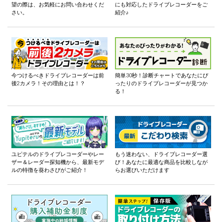
望の際は、お気軽にお問い合わせくだ
にも対応したドライブレコーダーをご
さい。
紹介♪
今つけるべきドライブレコーダーは前
簡単30秒！診断チャートであなたにぴ
後2カメラ！その理由とは！？
ったりのドライブレコーダーが見つか
る！
ユピテルのドライブレコーダーやレー
もう迷わない、ドライブレコーダー選
ザー＆レーダー探知機から、最新モデ
び！あなたに最適な商品を比較しなが
ルの特徴を葵わさびがご紹介！
らお選びいただけます