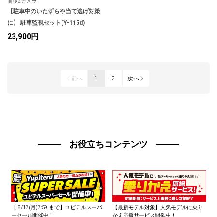
前後2カメラ
【駐車中のいたずらや当て逃げ対策
に】 駐車監視セット(Y-115d)
23,900円
前へ
1
2
次へ
お役立ちコンテンツ
【
8/17(月)7:59
まで】ユピテルスーパ
【最新モデル対象】人気モデルに乗り
ーセール開催中！
かえ応援サービス開催中！