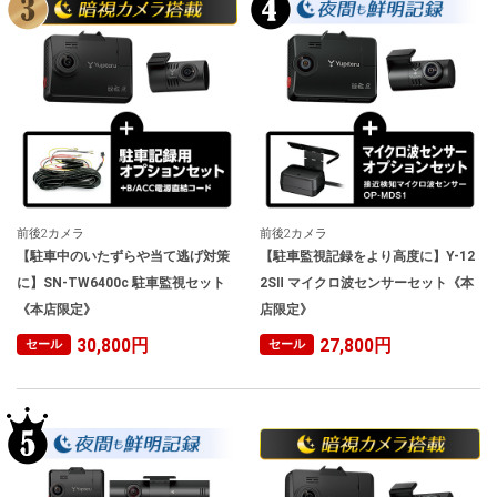
前後2カメラ
前後2カメラ
【駐車中のいたずらや当て逃げ対策
【駐車監視記録をより高度に】Y-12
に】SN-TW6400c 駐車監視セット
2SⅡ マイクロ波センサーセット《本
《本店限定》
店限定》
30,800円
27,800円
セール
セール