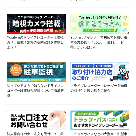
Yupiteruのドライブレコーダーは暗視
Yupiteruダイレクトで初めてお買い物
カメラ搭載！別格の夜間記録を体験し
する方必見！「安心」「便利」「お
よう！
得」がいっぱい♪
知っているようで知らないドライブレ
ドライブレコーダー・レーダー探知機
コーダー駐車監視記録について徹底解
の取り付け協力店をご紹介！
説！
法人様向けの大口注文も受付中！ご希
トラックやバスなどの大型車・中型車