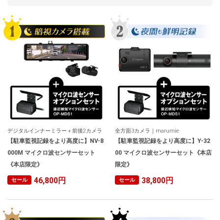
人気
カテゴリ
アウトレット
駐車監視機能 標準搭載
scroll
駐車監視セット
サポートカー用品
大口注文はこちら
デジタルインナーミラー＋前後2カメラ
全方面3カメラ｜marumie
【駐車監視記録をより高度に】NV-8
【駐車監視記録をより高度に】Y-32
000M マイクロ波センサーセット
00 マイクロ波センサーセット《本店
《本店限定》
限定》
46,800円
38,800円
セール
セール