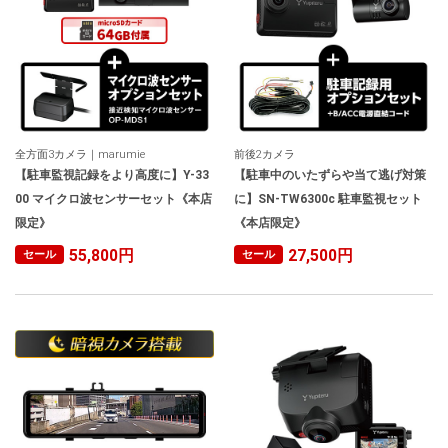
全方面3カメラ｜marumie
前後2カメラ
【駐車監視記録をより高度に】Y-33
【駐車中のいたずらや当て逃げ対策
00 マイクロ波センサーセット《本店
に】SN-TW6300c 駐車監視セット
限定》
《本店限定》
55,800円
27,500円
セール
セール