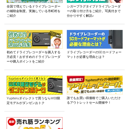
全国で増えているドライブレコーダー
シガープラグタイプドライブレコーダ
の補助金制度。実施している市町村を
ーの取り付け方をご紹介。写真付きで
ご紹介
分かりやすく解説♪
初めてドライブレコーダーを購入する
ドライブレコーダーのSDカードフォー
方必見！おすすめのドライブレコーダ
マットが必要な理由とは？
ーや購入ポイントをご紹介
誰でもお買い得価格でご購入いただけ
Yupiteruダイレクトで買うならWEB限
るアウトレットセール開催中！
定モデルがダンゼンおトク