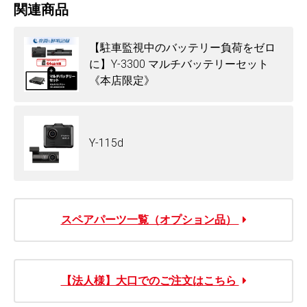
ログイン・会員登録(無料)はこちら
関連商品
【駐車監視中のバッテリー負荷をゼロ
に】Y-3300 マルチバッテリーセット
《本店限定》
Y-115d
スペアパーツ一覧（オプション品）
【法人様】大口でのご注文はこちら