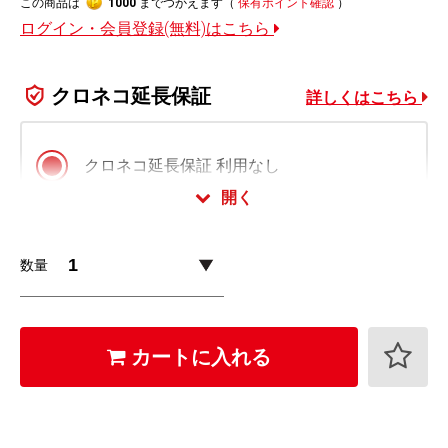
この商品は
1000
までつかえます（
保有ポイント確認
）
ログイン・会員登録(無料)はこちら
クロネコ延長保証
詳しくはこちら
クロネコ延長保証 利用なし
開く
クロネコ延長保証 スタンダード版
数量
1,100
+
円 (税込)
クロネコ延長保証 プレミアム版
カートに入れる
1,760
+
円 (税込)
クロネコ延長保証は会員様限定でご利用いただけます。