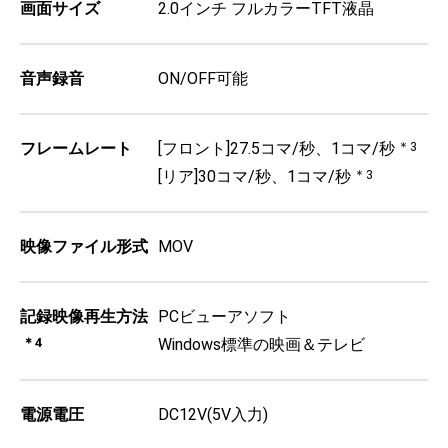
画面サイズ
2.0インチ フルカラーTFT液晶
音声録音
ON/OFF可能
フレームレート
[フロント]27.5コマ/秒、1コマ/秒
＊3
[リア]30コマ/秒、1コマ/秒
＊3
映像ファイル形式
MOV
記録映像再生方法
PCビューアソフト
＊4
Windows標準の映画＆テレビ
電源電圧
DC12V(5V入力)