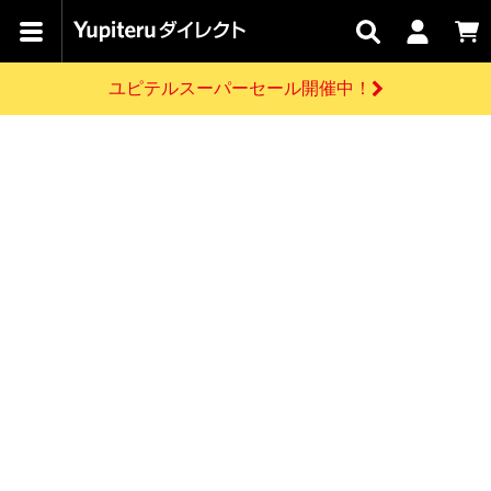
カテゴリで
キャン
関連
お問い
はじめての
探す
ペーン
サービス
合わせ
方へ
ユピテルスーパーセール開催中！
さがす
お買い物ガイド
開催中のキャンペーン
ログインする
各種ご利用方法はこちら
製品登録や最新情報はこちら
ドライブレコーダーを比較して探す
レーダー探知機
Yupiteruダイレクトの商品を
セール
ドライブレコーダー
レーダー探知機
ホームロボット
会員価格やポイントを利用してご購入頂けます
よくあるご質問
【8/17(月) 7:59ま
で】ユピテルスーパ
お問い合わせ前のご確認はこちら
ーセール開催
GPSデータ更新のお申込はこちら
新規会員登録をする
詳しくはこちら
お問い合わせ
ゴルフ
WEB限定モデル
scroll
Yupiteruダイレクトに新規会員登録いただくと、
各種お問い合わせはこちら
ユピテル公式サイトはこちら
登録後すぐに使える1000ポイントをプレゼント
純正オプション
お役立ち情報・トピックス
スペアパーツ
ダイレクト
アイテム一覧
バーチャルストア