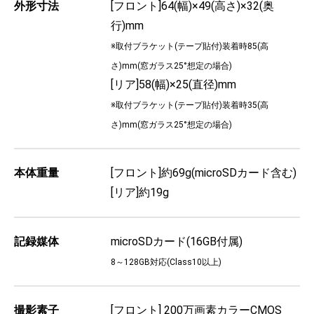
外形寸法
[フロント]64(幅)×49(高さ)×32(奥
行)mm
※取付ブラケット(テープ貼付)装着時85(高
さ)mm(窓ガラス25°想定の場合)
[リア]58(幅)×25(直径)mm
※取付ブラケット(テープ貼付)装着時35(高
さ)mm(窓ガラス25°想定の場合)
本体重量
[フロント]約69g(microSDカード含む)
[リア]約19g
記録媒体
microSDカード(16GB付属)
8～128GB対応(Class10以上)
撮影素子
[フロント] 200万画素カラーCMOS