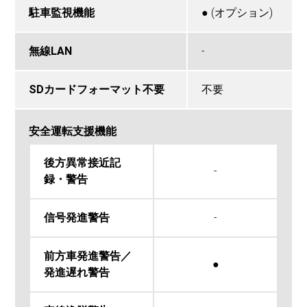
駐車監視機能
● (オプション)
無線LAN
-
SDカードフォーマット不要
不要
安全運転支援機能
後方異常接近記
-
録・警告
信号発進警告
-
前方車発進警告／
●
発進遅れ警告