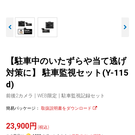
人気
カテゴリ
アウトレット
駐車監視機能 標準搭載
駐車監視セット
サポートカー用品
scroll
大口注文はこちら
【駐車中のいたずらや当て逃げ
対策に】 駐車監視セット(Y-115
d)
前後2カメラ
WEB限定
駐車監視記録セット
簡易パッケージ：
取扱説明書をダウンロード
23,900円
(税込)