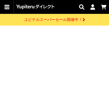
カテゴリで
キャン
関連
お問い
はじめての
探す
ペーン
サービス
合わせ
方へ
ユピテルスーパーセール開催中！
さがす
お買い物ガイド
開催中のキャンペーン
ログインする
各種ご利用方法はこちら
製品登録や最新情報はこちら
ドライブレコーダーを比較して探す
レーダー探知機
Yupiteruダイレクトの商品を
セール
ドライブレコーダー
レーダー探知機
ホームロボット
会員価格やポイントを利用してご購入頂けます
よくあるご質問
【8/17(月) 7:59ま
で】ユピテルスーパ
お問い合わせ前のご確認はこちら
ーセール開催
GPSデータ更新のお申込はこちら
新規会員登録をする
詳しくはこちら
お問い合わせ
ゴルフ
WEB限定モデル
scroll
Yupiteruダイレクトに新規会員登録いただくと、
各種お問い合わせはこちら
ユピテル公式サイトはこちら
登録後すぐに使える1000ポイントをプレゼント
純正オプション
お役立ち情報・トピックス
スペアパーツ
ダイレクト
アイテム一覧
バーチャルストア