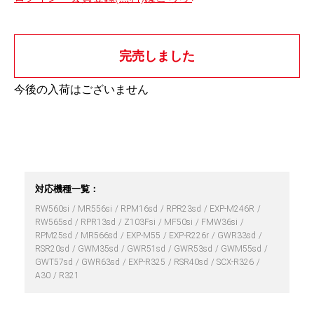
完売しました
今後の入荷はございません
対応機種一覧：
RW560si
MR556si
RPM16sd
RPR23sd
EXP-M246R
RW565sd
RPR13sd
Z103Fsi
MF50si
FMW36si
RPM25sd
MR566sd
EXP-M55
EXP-R226r
GWR33sd
RSR20sd
GWM35sd
GWR51sd
GWR53sd
GWM55sd
GWT57sd
GWR63sd
EXP-R325
RSR40sd
SCX-R326
A30
R321