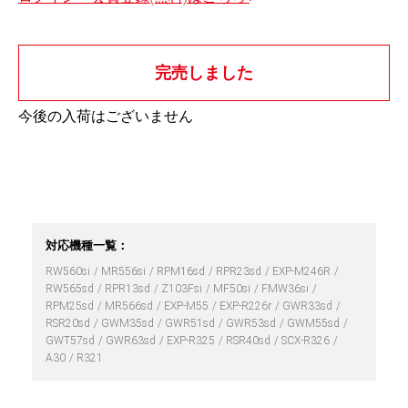
完売しました
今後の入荷はございません
対応機種一覧：
RW560si
MR556si
RPM16sd
RPR23sd
EXP-M246R
RW565sd
RPR13sd
Z103Fsi
MF50si
FMW36si
RPM25sd
MR566sd
EXP-M55
EXP-R226r
GWR33sd
RSR20sd
GWM35sd
GWR51sd
GWR53sd
GWM55sd
GWT57sd
GWR63sd
EXP-R325
RSR40sd
SCX-R326
A30
R321