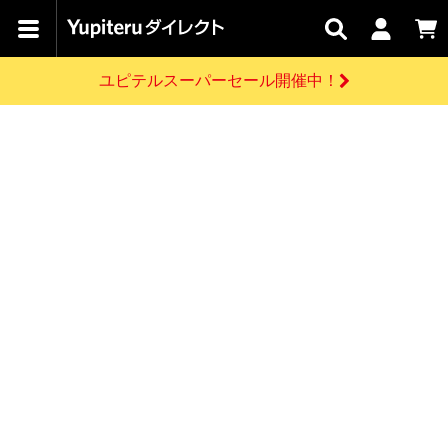
カテゴリで
キャン
関連
お問い
はじめての
探す
ペーン
サービス
合わせ
方へ
ユピテルスーパーセール開催中！
さがす
お買い物ガイド
開催中のキャンペーン
ログインする
各種ご利用方法はこちら
製品登録や最新情報はこちら
ドライブレコーダーを比較して探す
レーダー探知機
Yupiteruダイレクトの商品を
セール
ドライブレコーダー
レーダー探知機
ホームロボット
会員価格やポイントを利用してご購入頂けます
よくあるご質問
【8/17(月) 7:59ま
で】ユピテルスーパ
お問い合わせ前のご確認はこちら
ーセール開催
GPSデータ更新のお申込はこちら
新規会員登録をする
詳しくはこちら
お問い合わせ
ゴルフ
WEB限定モデル
scroll
Yupiteruダイレクトに新規会員登録いただくと、
各種お問い合わせはこちら
ユピテル公式サイトはこちら
登録後すぐに使える1000ポイントをプレゼント
純正オプション
お役立ち情報・トピックス
スペアパーツ
ダイレクト
アイテム一覧
バーチャルストア