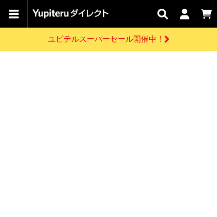
カテゴリで
キャン
関連
お問い
はじめての
探す
ペーン
サービス
合わせ
方へ
ユピテルスーパーセール開催中！
さがす
お買い物ガイド
開催中のキャンペーン
ログインする
各種ご利用方法はこちら
製品登録や最新情報はこちら
ドライブレコーダーを比較して探す
レーダー探知機
Yupiteruダイレクトの商品を
セール
ドライブレコーダー
レーダー探知機
ホームロボット
会員価格やポイントを利用してご購入頂けます
よくあるご質問
【8/17(月) 7:59ま
で】ユピテルスーパ
お問い合わせ前のご確認はこちら
ーセール開催
GPSデータ更新のお申込はこちら
新規会員登録をする
詳しくはこちら
お問い合わせ
ゴルフ
WEB限定モデル
scroll
Yupiteruダイレクトに新規会員登録いただくと、
各種お問い合わせはこちら
ユピテル公式サイトはこちら
登録後すぐに使える1000ポイントをプレゼント
純正オプション
お役立ち情報・トピックス
スペアパーツ
ダイレクト
アイテム一覧
バーチャルストア