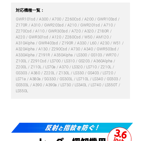
対応機種一覧：
GWR101sd
A300
A700
Z260Csd
A200
GWR103sd
Z170R
A310
GWR203sd
A210
GWR201sd
A710
Z270Csd
A110
GWR303sd
A720
A320
Z180R
A220
GWR301sd
A120
Z280Csd
W50
AM120
A310Alpha
GWR403sd
Z190R
A330
L60
A230
W51
A320Alpha
A130
Z290Csd
A730
A340
GWR503sd
A330Alpha
Z191R
A350Alpha
LS300
GS103
WR70
Z100L
Z291Csd
LS700
LS310
GS203
A360Alpha
Z200L
Z110L
LS70a
A370
LS320
LS710
Z210L
GS303
A380
Z220L
Z130L
LS330
GS403
LS720
LS71a
A380a
SG330
GS303L
LS710L
LS340
GS503
GS503L
A390
A390a
LS730
LS340L
LS740
LS550T
LS550L