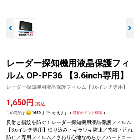
人気
カテゴリ
アウトレット
駐車監視機能 標準搭載
駐車監視セット
サポートカー用品
scroll
大口注文はこちら
レーダー探知機用液晶保護フィ
ルム OP-PF36 【3.6inch専用】
レーダー探知機用液晶保護フィルム【3.6インチ専用】
1,650円
(税込)
この商品は
1650
までつかえます（
保有ポイント確認
）
反射と指紋を防ぐ！レーダー探知機用液晶保護フィルム
【3.6インチ専用】映り込み・ギラツキ防止／指紋・汚れ
防止／専用フィルム／さわり心地なめらか／ハードコー