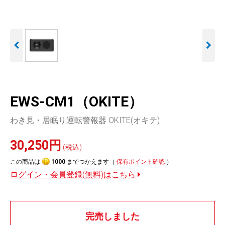
人気
カテゴリ
アウトレット
駐車監視機能 標準搭載
駐車監視セット
サポートカー用品
scroll
大口注文はこちら
EWS-CM1（OKITE）
わき見・居眠り運転警報器 OKITE(オキテ)
30,250円
(税込)
この商品は
1000
までつかえます（
保有ポイント確認
）
ログイン・会員登録(無料)はこちら
完売しました