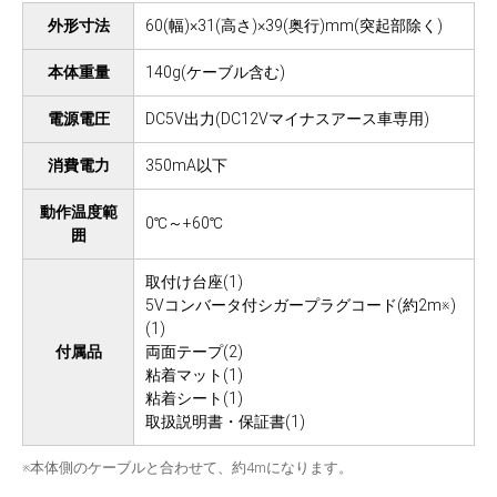
外形寸法
60(幅)×31(高さ)×39(奥行)mm(突起部除く)
本体重量
140g(ケーブル含む)
電源電圧
DC5V出力(DC12Vマイナスアース車専用)
消費電力
350mA以下
動作温度範
0℃～+60℃
囲
取付け台座(1)
5Vコンバータ付シガープラグコード(約2m※)
(1)
付属品
両面テープ(2)
粘着マット(1)
粘着シート(1)
取扱説明書・保証書(1)
※本体側のケーブルと合わせて、約4mになります。