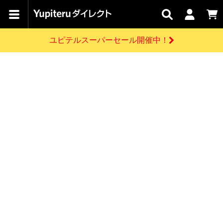
カテゴリで
キャン
関連
お問い
はじめての
探す
ペーン
サービス
合わせ
方へ
ユピテルスーパーセール開催中！
さがす
お買い物ガイド
開催中のキャンペーン
ログインする
各種ご利用方法はこちら
製品登録や最新情報はこちら
ドライブレコーダーを比較して探す
レーダー探知機
Yupiteruダイレクトの商品を
セール
ドライブレコーダー
レーダー探知機
ホームロボット
会員価格やポイントを利用してご購入頂けます
よくあるご質問
【8/17(月) 7:59ま
で】ユピテルスーパ
お問い合わせ前のご確認はこちら
ーセール開催
GPSデータ更新のお申込はこちら
新規会員登録をする
詳しくはこちら
お問い合わせ
ゴルフ
WEB限定モデル
scroll
Yupiteruダイレクトに新規会員登録いただくと、
各種お問い合わせはこちら
ユピテル公式サイトはこちら
登録後すぐに使える1000ポイントをプレゼント
純正オプション
お役立ち情報・トピックス
スペアパーツ
ダイレクト
アイテム一覧
バーチャルストア