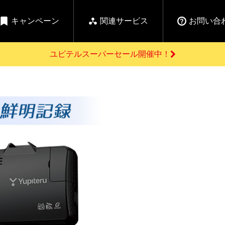
キャンペーン
関連サービス
お問い合
ユピテルスーパーセール開催中！
開催中のキャンペーン
よくあるご質問
新
お問い合わせ前のご確認はこちら
GPSデータ更新のお申込はこちら
セール告知
の商品を
Yupiteru
ーダー探知機を探す
ゴルフ商品を探す
純正スペアパ
【告知】水曜市は毎
ご購入頂けます
週水曜開催！全品
登録後すぐに使
ー探知機
ホームロボット
ゴ
5%OFFクーポンプレ
ゼント！
詳しくはこちら
Yupiteruメタバース
ruオリジナル
人気
カテゴリ
お役立ち情報・トピックス
ム一覧
バーチャルストア