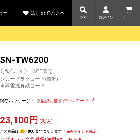
わせ
はじめての方へ
検索
ログイン
カート
さがす
お問い合わせ
規会員登録をする
SN-TW6200
各種お問い合わせはこちら
ユピテル公式サイトはこちら
キャンペーン
キャンペーン
前後2カメラ
WEB限定
ダイレクトに新規会員登録いただくと、
ーツを探す
人気モデル対象！乗
【毎日開催！】ア
シガープラグコード(電源)
える1000ポイントをプレゼント
りかえ応援サービス
トレットセール
ルフ
WEB限定モデル
車両電源直結コード
開催中
簡易パッケージ：
取扱説明書をダウンロード
詳しくはこちら
詳しくはこち
アウトレット
駐車監視機能 標準搭載
23,100円
駐車監視セット
サポートカー用品
(税込)
大口注文はこちら
この商品は
1000
までつかえます（
保有ポイント確認
）
ログイン・会員登録(無料)はこちら