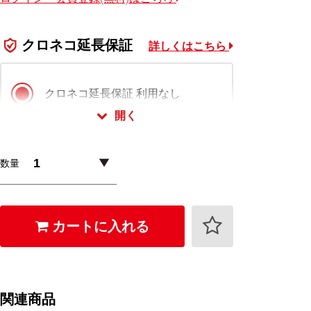
クロネコ延長保証
詳しくはこちら
クロネコ延長保証 利用なし
開く
クロネコ延長保証 スタンダード版
数量
1,650
+
円 (税込)
クロネコ延長保証 プレミアム版
カートに入れる
2,640
+
円 (税込)
クロネコ延長保証は会員様限定でご利用いただ
けます。
関連商品