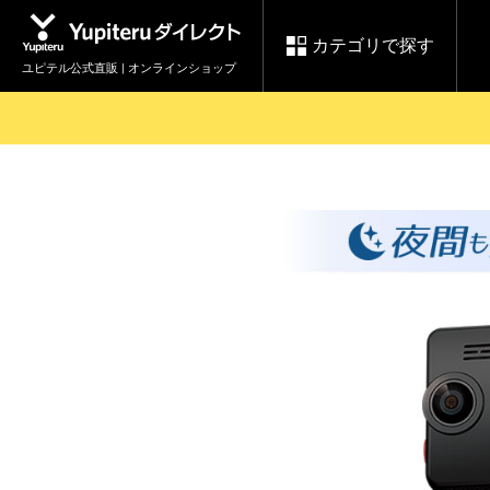
カテゴリで探す
ユピテル公式直販 | オンラインショップ
お買い物ガイド
ログインする
各種ご利用方法はこちら
製品登録や最新情報はこちら
セール
Yupiteruダイレクト
ドライブレコーダーを比較して探す
レ
【8/17(月) 7:59ま
会員価格やポイントを利用して
で】ユピテルスーパ
ドライブレコーダー
レーダ
ーセール開催
詳しくはこちら
Yupite
スペアパーツ
ダイレクト
純正オプション品の
ご購入はこちら
アイテ