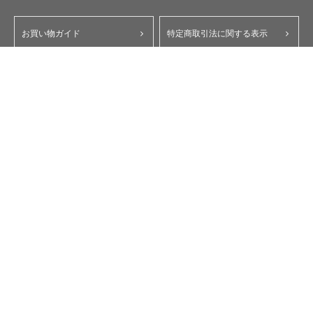
お買い物ガイド
特定商取引法に関する表示
ポイント・クーポンについて
個人情報保護方針
よくあるご質問
お問い合わせ
会員規約
コーポレートサイト
My Yupiteru
ity.クラブ
スペアパーツダイレクト