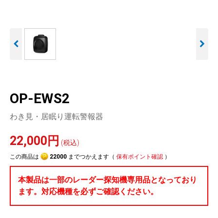
人気
カテゴリ
アウトレット
駐車監視機能 標準搭載
駐車監視セット
サポートカー用品
scroll
大口注文はこちら
OP-EWS2
わき見・居眠り運転警報器
22,000円
(税込)
この商品は
22000
までつかえます（
保有ポイント確認
）
本製品は一部のレーダー探知機専用品となっており
ます。対応機種を必ずご確認ください。