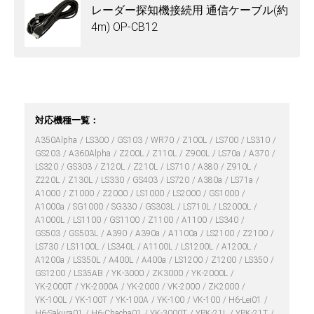
レーダー探知機接続用 通信ケーブル(約
4m) OP-CB12
対応機種一覧：
A350Alpha
LS300
GS103
WR70
Z100L
LS700
LS310
GS203
A360Alpha
Z200L
Z110L
Z900L
LS70a
A370
LS320
GS303
Z120L
Z210L
LS710
A380
Z910L
Z220L
Z130L
LS330
GS403
LS720
A380a
LS71a
A1000
Z1000
Z2000
LS1000
LS2000
GS1000
A1000a
SG1000
SG330
GS303L
LS710L
LS2000L
A1000L
LS1100
GS1100
Z1100
A1100
LS340
GS503
GS503L
A390
A390a
A1100a
LS2100
Z2100
LS730
LS1100L
LS340L
A1100L
LS1200L
A1200L
A1200a
LS350L
A400L
A400a
LS1200
Z1200
LS350
GS1200
LS35AB
YK-3000
ZK3000
YK-2000L
YK-2000T
YK-2000A
YK-2000
VK-2000
ZK2000
YK-100L
YK-100T
YK-100A
YK-100
VK-100
H6-Lei01
H6-Sakura01
H6-Chacha01
YK-3000T
YPK-21L
YPK-21T