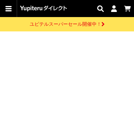
カテゴリで
キャン
関連
お問い
はじめての
探す
ペーン
サービス
合わせ
方へ
ユピテルスーパーセール開催中！
さがす
お買い物ガイド
開催中のキャンペーン
ログインする
各種ご利用方法はこちら
製品登録や最新情報はこちら
ドライブレコーダーを比較して探す
レーダー探知機
Yupiteruダイレクトの商品を
セール
ドライブレコーダー
レーダー探知機
ホームロボット
会員価格やポイントを利用してご購入頂けます
よくあるご質問
【8/17(月) 7:59ま
で】ユピテルスーパ
お問い合わせ前のご確認はこちら
ーセール開催
GPSデータ更新のお申込はこちら
新規会員登録をする
詳しくはこちら
お問い合わせ
ゴルフ
WEB限定モデル
scroll
Yupiteruダイレクトに新規会員登録いただくと、
各種お問い合わせはこちら
ユピテル公式サイトはこちら
登録後すぐに使える1000ポイントをプレゼント
純正オプション
お役立ち情報・トピックス
スペアパーツ
ダイレクト
アイテム一覧
バーチャルストア