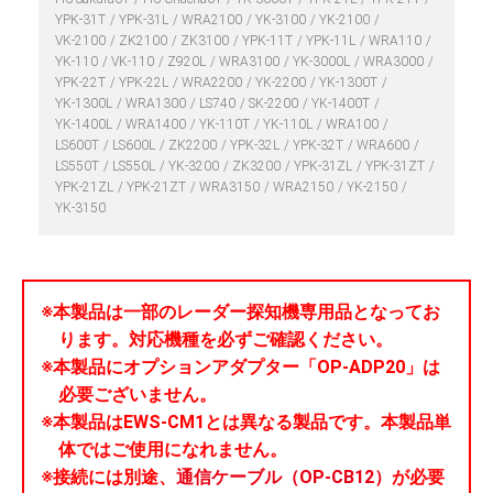
YPK-31T
YPK-31L
WRA2100
YK-3100
YK-2100
VK-2100
ZK2100
ZK3100
YPK-11T
YPK-11L
WRA110
YK-110
VK-110
Z920L
WRA3100
YK-3000L
WRA3000
YPK-22T
YPK-22L
WRA2200
YK-2200
YK-1300T
YK-1300L
WRA1300
LS740
SK-2200
YK-1400T
YK-1400L
WRA1400
YK-110T
YK-110L
WRA100
LS600T
LS600L
ZK2200
YPK-32L
YPK-32T
WRA600
LS550T
LS550L
YK-3200
ZK3200
YPK-31ZL
YPK-31ZT
YPK-21ZL
YPK-21ZT
WRA3150
WRA2150
YK-2150
YK-3150
※本製品は一部のレーダー探知機専用品となってお
ります。対応機種を必ずご確認ください。
※本製品にオプションアダプター「OP-ADP20」は
必要ございません。
※本製品はEWS-CM1とは異なる製品です。本製品単
体ではご使用になれません。
※接続には別途、
通信ケーブル（OP-CB12）
が必要