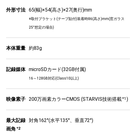
外形寸法
65(幅)×54(高さ)×27(奥行)mm
※取付ブラケット(テープ貼付)装着時86(高さ)mm(窓ガラス
25°想定の場合)
本体重量
約83g
記録媒体
microSDカード(32GB付属)
16～128GB対応(Class10以上)
映像素子
200万画素カラーCMOS (STARVIS技術搭載
*1
)
最大記録
対角162°(水平135°、垂直72°)
画角
*2