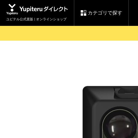
カテゴリで探す
ユピテル公式直販 | オンラインショップ
お買い物ガイド
ログインする
各種ご利用方法はこちら
製品登録や最新情報はこちら
セール
Yupiteruダイレクト
ドライブレコーダーを比較して探す
レ
【8/17(月) 7:59ま
会員価格やポイントを利用して
で】ユピテルスーパ
ドライブレコーダー
レーダ
ーセール開催
詳しくはこちら
Yupite
スペアパーツ
ダイレクト
純正オプション品の
ご購入はこちら
アイテ