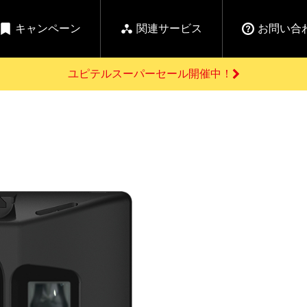
キャンペーン
関連サービス
お問い合
ユピテルスーパーセール開催中！
開催中のキャンペーン
よくあるご質問
新
お問い合わせ前のご確認はこちら
GPSデータ更新のお申込はこちら
セール告知
の商品を
Yupiteru
ーダー探知機を探す
ゴルフ商品を探す
純正スペアパ
【告知】水曜市は毎
ご購入頂けます
週水曜開催！全品
登録後すぐに使
ー探知機
ホームロボット
ゴ
5%OFFクーポンプレ
ゼント！
詳しくはこちら
Yupiteruメタバース
ruオリジナル
人気
カテゴリ
お役立ち情報・トピックス
ム一覧
バーチャルストア