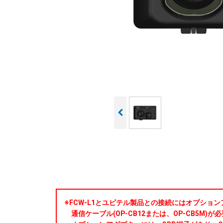
※FCW-L1とユピテル製品との接続にはオプションアダ
通信ケーブル(OP-CB12または、OP-CB5M)が