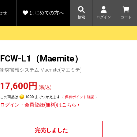
わせ
はじめての方へ
検索
ログイン
カート
さがす
お問い合わせ
規会員登録をする
FCW-L1（Maemite）
各種お問い合わせはこちら
ユピテル公式サイトはこちら
キャンペーン
キャンペーン
衝突警報システム Maemite(マエミテ)
ダイレクトに新規会員登録いただくと、
ーツを探す
人気モデル対象！乗
【毎日開催！】ア
える1000ポイントをプレゼント
りかえ応援サービス
トレットセール
ルフ
WEB限定モデル
17,600円
開催中
(税込)
この商品は
1000
までつかえます（
保有ポイント確認
）
詳しくはこちら
詳しくはこち
アウトレット
ログイン・会員登録(無料)はこちら
駐車監視機能 標準搭載
駐車監視セット
サポートカー用品
大口注文はこちら
完売しました