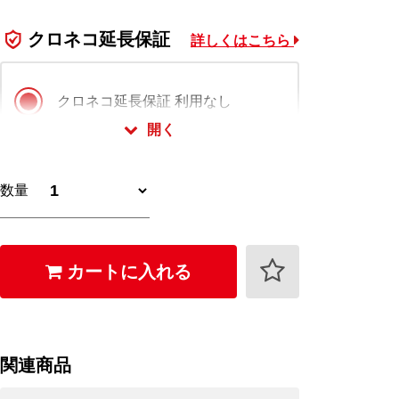
クロネコ延長保証
詳しくはこちら
クロネコ延長保証 利用なし
開く
クロネコ延長保証 スタンダード版
数量
1,650
+
円 (税込)
クロネコ延長保証 プレミアム版
カートに入れる
2,640
+
円 (税込)
クロネコ延長保証は会員様限定でご利用いただ
けます。
関連商品
ログイン・会員登録(無料)はこちら