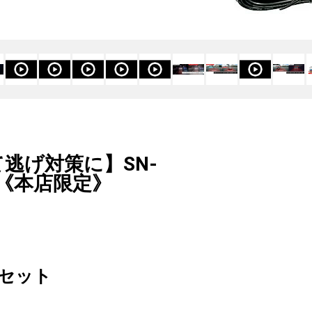
逃げ対策に】SN-
ト《本店限定》
セット