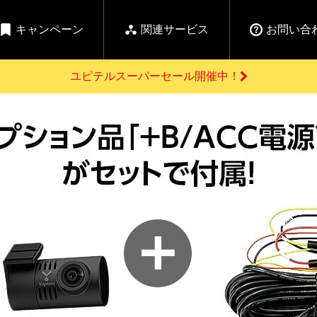
キャンペーン
関連サービス
お問い合
ユピテルスーパーセール開催中！
開催中のキャンペーン
よくあるご質問
新
お問い合わせ前のご確認はこちら
GPSデータ更新のお申込はこちら
セール告知
の商品を
Yupiteru
ーダー探知機を探す
【告知】水曜市は毎
ゴルフ商品を探す
純正スペアパ
週水曜開催！全品
ご購入頂けます
登録後すぐに使
ー探知機
ホームロボット
ゴ
5%OFFクーポンプレ
ゼント！
詳しくはこちら
Yupiteruメタバース
ruオリジナル
人気
カテゴリ
お役立ち情報・トピックス
ム一覧
バーチャルストア