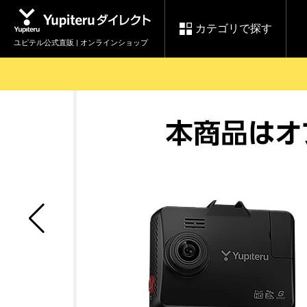
カテゴリで探す
ユピテル公式直販 | オンラインショップ
お買い物ガイド
ログインする
各種ご利用方法はこちら
製品登録や最新情報はこちら
セール
Yupiteruダイレクト
ドライブレコーダーを比較して探す
【8/17(月) 7:59ま
レ
で】ユピテルスーパ
会員価格やポイントを利用して
ドライブレコーダー
レーダ
ーセール開催
詳しくはこちら
Yupite
スペアパーツ
ダイレクト
純正オプション品の
ご購入はこちら
アイテ