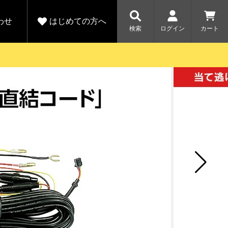
わせ
はじめての方へ
検索
ログイン
カート
さがす
お問い合わせ
規会員登録をする
各種お問い合わせはこちら
ユピテル公式サイトはこちら
キャンペーン
キャンペーン
ダイレクトに新規会員登録いただくと、
ーツを探す
人気モデル対象！乗
【毎日開催！】ア
りかえ応援サービス
トレットセール
える1000ポイントをプレゼント
ルフ
WEB限定モデル
開催中
詳しくはこちら
詳しくはこち
アウトレット
駐車監視機能 標準搭載
駐車監視セット
サポートカー用品
大口注文はこちら