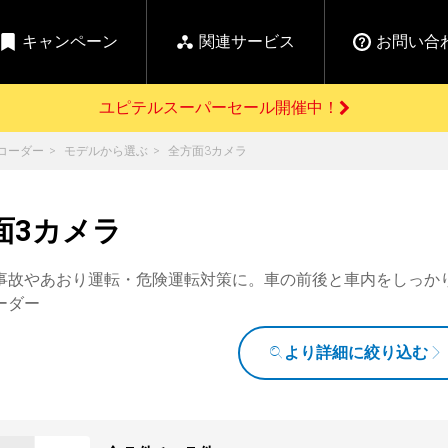
キャンペーン
関連サービス
お問い合
ユピテルスーパーセール開催中！
開催中のキャンペーン
コーダー
モデルから選ぶ
全方面3カメラ
よくあるご質問
新
お問い合わせ前のご確認はこちら
GPSデータ更新のお申込はこちら
セール告知
面3カメラ
の商品を
Yupiteru
ーダー探知機を探す
【告知】水曜市は毎
ゴルフ商品を探す
純正スペアパ
週水曜開催！全品
ご購入頂けます
登録後すぐに使
ー探知機
ホームロボット
ゴ
事故やあおり運転・危険運転対策に。車の前後と車内をしっか
5%OFFクーポンプレ
ゼント！
ーダー
詳しくはこちら
Yupiteruメタバース
ruオリジナル
より詳細に絞り込む
人気
カテゴリ
お役立ち情報・トピックス
ム一覧
バーチャルストア