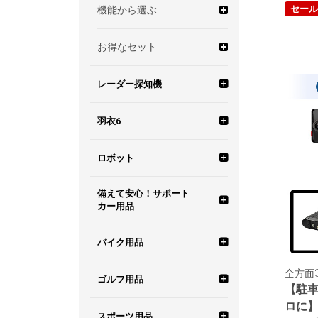
セール
機能から選ぶ
お得なセット
高画質
夜間も鮮明！ SUPER
駐車監視記録セット
レーダー探知機
NIGHT
モデルから選ぶ
大型車(24V)専用セッ
羽衣6
無線LAN搭載
ト
機能から選ぶ
霧島レイ
ワンボディタイプ
ロボット
カンタン設置（シガー
車両バッテリー負荷ゼ
プラグコード付属）
ロ！マルチバッテリー
備えて安心！サポート
富士サクラ
見守りロボット ユピ坊
セパレートタイプ
レーダー波移動オービ
霧島レイ ポータブル
セット
カー用品
ス MSSS対応
カーナビ
車内すっきり設置（車
葵茶々
バーチャルペット Juno（ユ
WEB限定 レーダー探
富士サクラ オリジナ
両電源直結コード付
わき見・居眠り運転警報器
バイク用品
ノ）
知機
可搬式取締機 JMA対
霧島レイ レーダー探
ルグッズ
属）
応
知機
羽衣6 カー用品・機器・製品
葵茶々 オリジナルグ
全方面3
衝突警報システム
バイクナビ
ゴルフ用品
ッズ
【駐
駐車監視機能 標準搭
カンタン設置（シガー
霧島レイ 腕時計型ウ
ロに】
羽衣6 グッズ
載
プラグコード付属）
ェアラブル
ドライブレコーダー搭載車表
その他バイク用品
ゴルフナビ
スポーツ用品