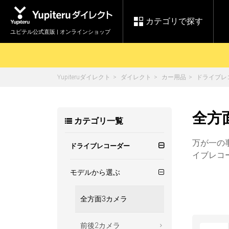
カテゴリで探す
ユピテル公式直販 | オンラインショップ
Yupiteruダイレクト
ダイレクト
カー用品
ドライブレ
お買い物ガイド
ログインする
各種ご利用方法はこちら
製品登録や最新情報はこちら
セール
全方
カテゴリ一覧
Yupiteruダイレクト
ドライブレコーダーを比較して探す
【8/17(月) 7:59ま
レ
で】ユピテルスーパ
会員価格やポイントを利用して
ドライブレコーダー
レーダ
万が一の
ーセール開催
ドライブレコーダー
イブレコ
詳しくはこちら
Yupite
スペアパーツ
モデルから選ぶ
ダイレクト
全方面3カメラ
純正オプション品の
ご購入はこちら
アイテ
前後2カメラ