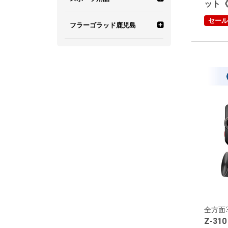
ット
示ステッカー
羽衣6 食品・その他
4K画質
セール
電源直結タイプ
霧島レイ GPS目覚ま
スイングトレーナー
スピードガン
タッチパネル搭載
フラーゴラッド鹿児島
し時計
羽衣6 お得なセット商品
別格の夜間記録！「暗
無線LAN搭載モデル
ゴルフ関連商品
その他スポーツ
フラーゴラッド鹿児島 オフ
ディスプレイ搭載
視カメラ」搭載モデル
霧島レイ オリジナル
ィシャルグッズ
グッズ
新型光オービス対応
WEB限定 ゴルフ
カラーディスプレイ搭
64GB SDカード／ 駐
載
車監視記録 標準装備
OBライン表示機能搭
載
高低差表示機能搭載
使い方ガイド搭載
防水対応
全方面3
Z-310