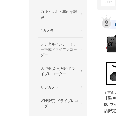
前へ
前後・左右・車内を記
録
1カメラ
デジタルインナーミラ
ー搭載ドライブレコー
ダー
大型車(24V)対応ドラ
イブレコーダー
リアカメラ
全方面3
【駐車
WEB限定 ドライブレコ
00 
ーダー
店限