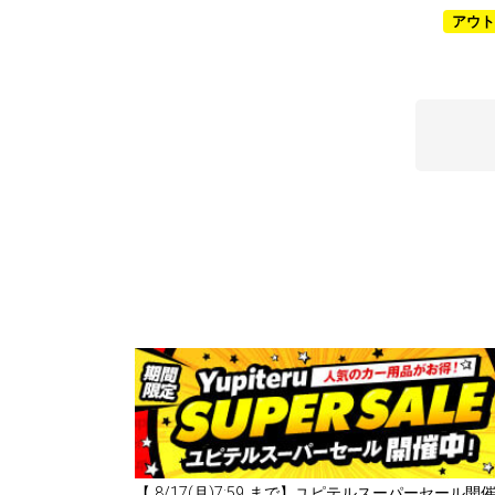
ユピテルハンディキャ
アウト
ップ搭載
【
8/17(月)7:59
まで】ユピテルスーパーセール開