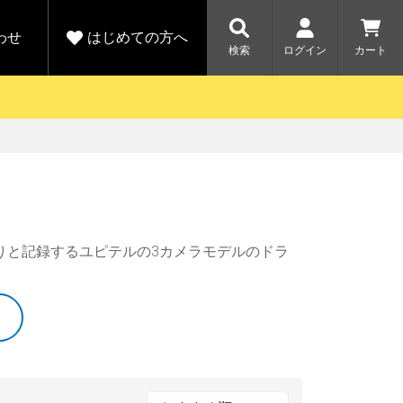
わせ
はじめての方へ
検索
ログイン
カート
さがす
お問い合わせ
規会員登録をする
各種お問い合わせはこちら
ユピテル公式サイトはこちら
キャンペーン
キャンペーン
ダイレクトに新規会員登録いただくと、
ーツを探す
人気モデル対象！乗
【毎日開催！】ア
りかえ応援サービス
トレットセール
える1000ポイントをプレゼント
ルフ
WEB限定モデル
りと記録するユピテルの3カメラモデルのドラ
開催中
詳しくはこちら
詳しくはこち
アウトレット
駐車監視機能 標準搭載
駐車監視セット
サポートカー用品
大口注文はこちら