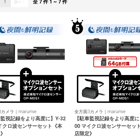
全
7
件
1 ~ 7
件
1
次へ
カメラ｜marumie
全方面3カメラ｜marumie
監視記録をより高度に】Y-32
【駐車監視記録をより高度に】
マイクロ波センサーセット《本
00 マイクロ波センサーセッ
定》
店限定》