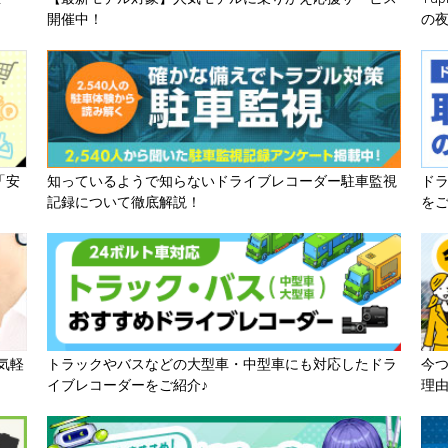
開催中！
の
「安
知っているようで知らないドライブレコーダー駐車監視
ド
記録について徹底解説！
を
気軽
トラックやバスなどの大型車・中型車にも対応したドラ
今
イブレコーダーをご紹介♪
理