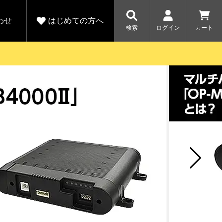
わせ
はじめての方へ
検索
ログイン
カート
さがす
お問い合わせ
規会員登録をする
各種お問い合わせはこちら
ユピテル公式サイトはこちら
キャンペーン
キャンペーン
ダイレクトに新規会員登録いただくと、
ーツを探す
人気モデル対象！乗
【毎日開催！】ア
りかえ応援サービス
トレットセール
える1000ポイントをプレゼント
ルフ
WEB限定モデル
開催中
詳しくはこちら
詳しくはこち
アウトレット
駐車監視機能 標準搭載
駐車監視セット
サポートカー用品
大口注文はこちら