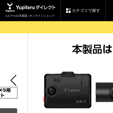
カテゴリで探す
ユピテル公式直販 | オンラインショップ
お買い物ガイド
ログインする
各種ご利用方法はこちら
製品登録や最新情報はこちら
セール
Yupiteruダイレクト
ドライブレコーダーを比較して探す
【8/17(月) 7:59ま
レ
で】ユピテルスーパ
会員価格やポイントを利用して
ドライブレコーダー
レーダ
ーセール開催
詳しくはこちら
Yupite
スペアパーツ
ダイレクト
純正オプション品の
ご購入はこちら
アイテ