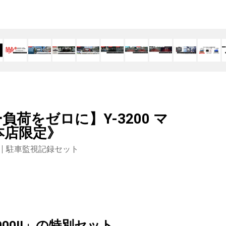
荷をゼロに】Y-3200 マ
本店限定》
駐車監視記録セット
000Ⅱ」の特別セット