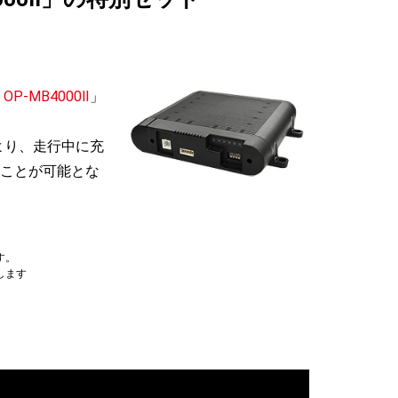
P-MB4000Ⅱ
」
により、走行中に充
ことが可能とな
す。
します