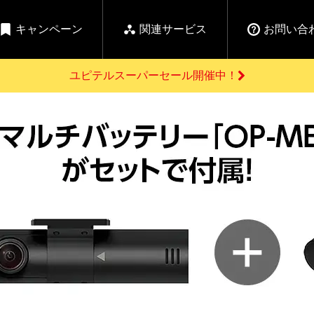
キャンペーン
関連サービス
お問い合
ユピテルスーパーセール開催中！
開催中のキャンペーン
よくあるご質問
新
お問い合わせ前のご確認はこちら
GPSデータ更新のお申込はこちら
セール告知
の商品を
Yupiteru
ーダー探知機を探す
【告知】水曜市は毎
ゴルフ商品を探す
純正スペアパ
週水曜開催！全品
ご購入頂けます
登録後すぐに使
ー探知機
ホームロボット
ゴ
5%OFFクーポンプレ
ゼント！
詳しくはこちら
Yupiteruメタバース
ruオリジナル
人気
カテゴリ
お役立ち情報・トピックス
ム一覧
バーチャルストア