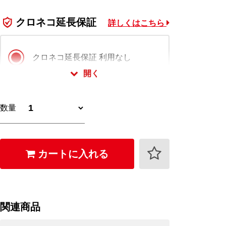
クロネコ延長保証
詳しくはこちら
クロネコ延長保証 利用なし
開く
クロネコ延長保証 スタンダード版
数量
1,650
+
円 (税込)
クロネコ延長保証 プレミアム版
カートに入れる
2,640
+
円 (税込)
クロネコ延長保証は会員様限定でご利用いただ
けます。
関連商品
ログイン・会員登録(無料)はこちら