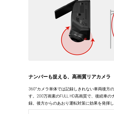
ナンバーも捉える、高画質リアカメラ
360°カメラ単体では記録しきれない車両後
す。200万画素のFULL HD高画質で、後続
録。後方からのあおり運転対策に効果を発揮し