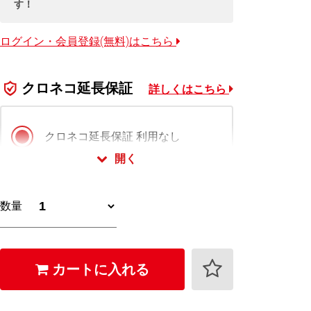
す！
ログイン・会員登録(無料)はこちら
クロネコ延長保証
詳しくはこちら
クロネコ延長保証 利用なし
開く
クロネコ延長保証 スタンダード版
数量
2,750
+
円 (税込)
クロネコ延長保証 プレミアム版
カートに入れる
4,400
+
円 (税込)