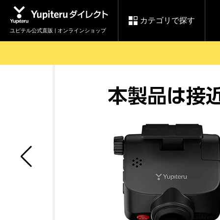
カテゴリで探す
ユピテル公式直販 | オンラインショップ
お買い物ガイド
ログインする
各種ご利用方法はこちら
製品登録や最新情報はこちら
セール
Yupiteruダイレクト
ドライブレコーダーを比較して探す
【8/17(月) 7:59ま
レ
で】ユピテルスーパ
会員価格やポイントを利用して
ドライブレコーダー
レーダ
ーセール開催
詳しくはこちら
Yupite
スペアパーツ
ダイレクト
純正オプション品の
ご購入はこちら
アイテ