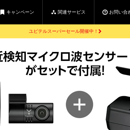
キャンペーン
関連サービス
お問い合
ユピテルスーパーセール開催中！
開催中のキャンペーン
よくあるご質問
新
お問い合わせ前のご確認はこちら
GPSデータ更新のお申込はこちら
セール告知
の商品を
Yupiteru
ーダー探知機を探す
【告知】水曜市は毎
ゴルフ商品を探す
純正スペアパ
週水曜開催！全品
ご購入頂けます
登録後すぐに使
ー探知機
ホームロボット
ゴ
5%OFFクーポンプレ
ゼント！
詳しくはこちら
Yupiteruメタバース
ruオリジナル
人気
カテゴリ
お役立ち情報・トピックス
ム一覧
バーチャルストア