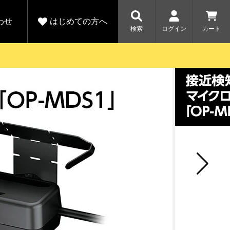
わせ
はじめての方へ
検索
ログイン
カート
さがす
お問い合わせ
規会員登録をする
各種お問い合わせはこちら
ユピテル公式サイトはこちら
キャンペーン
キャンペーン
ダイレクトに新規会員登録いただくと、
ーツを探す
人気モデル対象！乗
【毎日開催！】ア
りかえ応援サービス
トレットセール
える1000ポイントをプレゼント
ルフ
WEB限定モデル
開催中
詳しくはこちら
詳しくはこち
アウトレット
駐車監視機能 標準搭載
駐車監視セット
サポートカー用品
大口注文はこちら