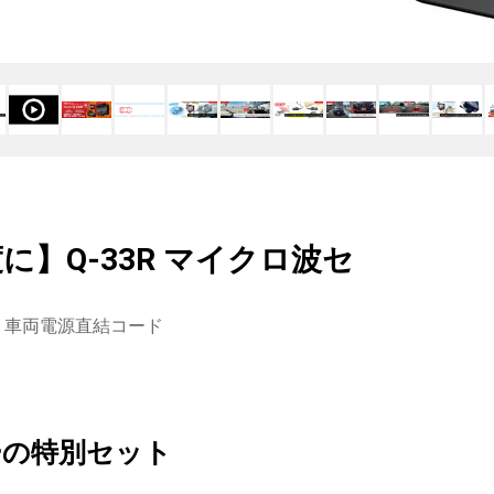
】Q-33R マイクロ波セ
》
車両電源直結コード
ーの特別セット