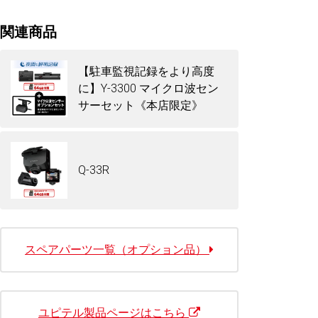
クロネコ延長保証は会員様限定でご利用いただ
けます。
関連商品
ログイン・会員登録(無料)はこちら
【駐車監視記録をより高度
に】Y-3300 マイクロ波セン
サーセット《本店限定》
Q-33R
スペアパーツ一覧（オプション品）
ユピテル製品ページはこちら