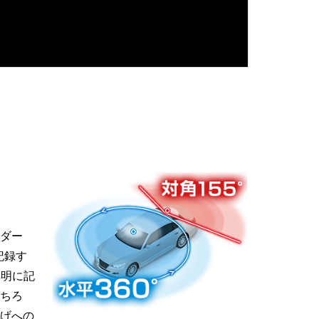
ダー
記録す
鮮明に記
ちろ
げへの