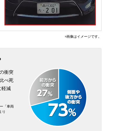
※画像はイメージです。
ら
の衝突
比べ死
に軽減
ター「車両
より