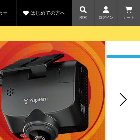
わせ
はじめての方へ
検索
ログイン
カート
さがす
お問い合わせ
規会員登録をする
各種お問い合わせはこちら
ユピテル公式サイトはこちら
キャンペーン
キャンペーン
ダイレクトに新規会員登録いただくと、
ーツを探す
人気モデル対象！乗
【毎日開催！】ア
りかえ応援サービス
トレットセール
える1000ポイントをプレゼント
ルフ
WEB限定モデル
開催中
詳しくはこちら
詳しくはこち
アウトレット
駐車監視機能 標準搭載
駐車監視セット
サポートカー用品
大口注文はこちら