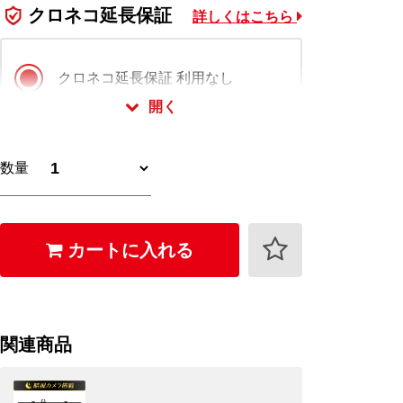
クロネコ延長保証
詳しくはこちら
クロネコ延長保証 利用なし
開く
クロネコ延長保証 スタンダード版
数量
2,750
+
円 (税込)
クロネコ延長保証 プレミアム版
カートに入れる
4,400
+
円 (税込)
クロネコ延長保証は会員様限定でご利用いただ
けます。
関連商品
ログイン・会員登録(無料)はこちら