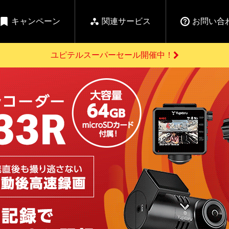
キャンペーン
関連サービス
お問い合
ユピテルスーパーセール開催中！
開催中のキャンペーン
よくあるご質問
新
お問い合わせ前のご確認はこちら
GPSデータ更新のお申込はこちら
セール告知
の商品を
Yupiteru
ーダー探知機を探す
【告知】水曜市は毎
ゴルフ商品を探す
純正スペアパ
週水曜開催！全品
ご購入頂けます
登録後すぐに使
ー探知機
ホームロボット
ゴ
5%OFFクーポンプレ
ゼント！
詳しくはこちら
Yupiteruメタバース
ruオリジナル
人気
カテゴリ
お役立ち情報・トピックス
ム一覧
バーチャルストア