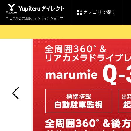
カテゴリで探す
ユピテル公式直販 | オンラインショップ
お買い物ガイド
ログインする
各種ご利用方法はこちら
製品登録や最新情報はこちら
セール
Yupiteruダイレクト
ドライブレコーダーを比較して探す
【8/17(月) 7:59ま
レ
で】ユピテルスーパ
会員価格やポイントを利用して
ドライブレコーダー
レーダ
ーセール開催
詳しくはこちら
Yupite
スペアパーツ
ダイレクト
純正オプション品の
ご購入はこちら
アイテ