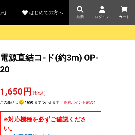
わせ
はじめての方へ
検索
ログイン
カート
さがす
お問い合わせ
規会員登録をする
電源直結コ-ド(約3m) OP-
各種お問い合わせはこちら
ユピテル公式サイトはこちら
キャンペーン
キャンペーン
20
ダイレクトに新規会員登録いただくと、
ーツを探す
人気モデル対象！乗
【毎日開催！】ア
える1000ポイントをプレゼント
りかえ応援サービス
トレットセール
ルフ
WEB限定モデル
開催中
1,650円
(税込)
詳しくはこちら
詳しくはこち
アウトレット
この商品は
1650
までつかえます（
保有ポイント確認
）
駐車監視機能 標準搭載
駐車監視セット
サポートカー用品
※対応機種を必ずご確認くださ
大口注文はこちら
い。