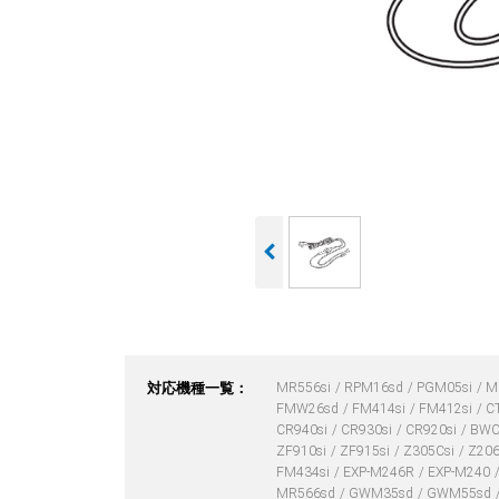
対応機種一覧：
MR556si
RPM16sd
PGM05si
M
FMW26sd
FM414si
FM412si
C
CR940si
CR930si
CR920si
BWC
ZF910si
ZF915si
Z305Csi
Z206
FM434si
EXP-M246R
EXP-M240
MR566sd
GWM35sd
GWM55sd