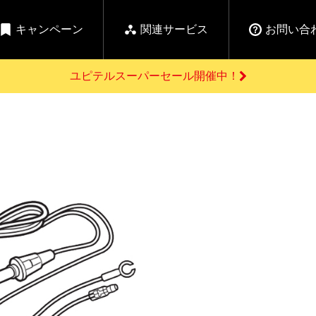
キャンペーン
関連サービス
お問い合
ユピテルスーパーセール開催中！
開催中のキャンペーン
よくあるご質問
新
お問い合わせ前のご確認はこちら
GPSデータ更新のお申込はこちら
セール告知
の商品を
Yupiteru
ーダー探知機を探す
ゴルフ商品を探す
純正スペアパ
【告知】水曜市は毎
ご購入頂けます
週水曜開催！全品
登録後すぐに使
ー探知機
ホームロボット
ゴ
5%OFFクーポンプレ
ゼント！
詳しくはこちら
Yupiteruメタバース
ruオリジナル
人気
カテゴリ
お役立ち情報・トピックス
ム一覧
バーチャルストア