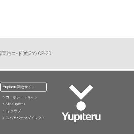
)
57,200円(税込)
37,400円(税込)
41,8
直結コ-ド(約3m) OP-20
Yupiteru 関連サイト
コーポレートサイト
My Yupiteru
ity.クラブ
スペアパーツダイレクト