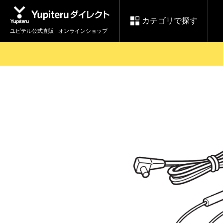
カテゴリで探す
ユピテル公式直販 | オンラインショップ
お買い物ガイド
ログインする
各種ご利用方法はこちら
製品登録や最新情報はこちら
セール
Yupiteruダイレクト
ドライブレコーダーを比較して探す
レ
【8/17(月) 7:59ま
会員価格やポイントを利用して
で】ユピテルスーパ
ドライブレコーダー
レーダ
ーセール開催
詳しくはこちら
Yupite
スペアパーツ
ダイレクト
純正オプション品の
ご購入はこちら
アイテ