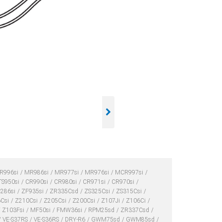
R996si
MR986si
MR977si
MR976si
MCR997si
TS950si
CR990si
CR980si
CR971si
CR970si
286si
ZF935si
ZR335Csd
ZS325Csi
ZS315Csi
Csi
Z210Csi
Z205Csi
Z200Csi
Z107Ji
Z106Ci
Z103Fsi
MF50si
FMW36si
RPM25sd
ZR337Csd
VE-S37RS
VE-S36RS
DRY-R6
GWM75sd
GWM85sd