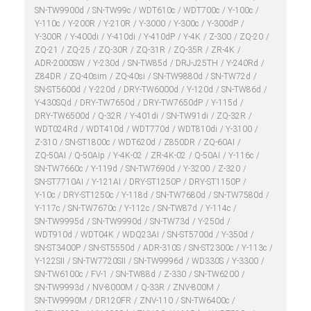
SN-TW9900d
SN-TW99c
WDT610c
WDT700c
Y-100c
Y-110c
Y-200R
Y-210R
Y-3000
Y-300c
Y-300dP
Y-300R
Y-400di
Y-410di
Y-410dP
Y-4K
Z-300
ZQ-20
ZQ-21
ZQ-25
ZQ-30R
ZQ-31R
ZQ-35R
ZR-4K
ADR-2000SW
Y-230d
SN-TW85d
DRJ-J25TH
Y-240Rd
Z84DR
ZQ-40sim
ZQ-40si
SN-TW9880d
SN-TW72d
SN-ST5600d
Y-220d
DRY-TW6000d
Y-120d
SN-TW86d
Y-430SQd
DRY-TW7650d
DRY-TW7650dP
Y-115d
DRY-TW6500d
Q-32R
Y-401di
SN-TW91di
ZQ-32R
WDT024Rd
WDT410d
WDT770d
WDT810di
Y-3100
Z-310
SN-ST1800c
WDT620d
Z850DR
ZQ-60AI
ZQ-50AI
Q-50AIp
Y-4K-02
ZR-4K-02
Q-50AI
Y-116c
SN-TW7660c
Y-119d
SN-TW7690d
Y-3200
Z-320
SN-ST7710AI
Y-121AI
DRY-ST1250P
DRY-ST1150P
Y-10c
DRY-ST1250c
Y-118d
SN-TW7680d
SN-TW7580d
Y-117c
SN-TW7670c
Y-112c
SN-TW87d
Y-114c
SN-TW9995d
SN-TW9990d
SN-TW73d
Y-250d
WDT910d
WDT04K
WDQ23AI
SN-ST5700d
Y-350d
SN-ST3400P
SN-ST5550d
ADR-310S
SN-ST2300c
Y-113c
Y-122SⅡ
SN-TW7720SⅡ
SN-TW9996d
WD330S
Y-3300
SN-TW6100c
FV-1
SN-TW88d
Z-330
SN-TW6200
SN-TW9993d
NV-8000M
Q-33R
ZNV-800M
SN-TW9990M
DR120FR
ZNV-110
SN-TW6400c