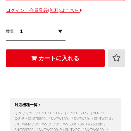
ログイン・会員登録(無料)はこちら
数量
カートに入れる
対応機種一覧：
Q-20
Q-20P
Q-21
Q-21A
Q-21c
Q-30R
Q-30RP
Q-31R
SN-ST5500d
SN-TW100di
SN-TW70d
SN-TW71d
SN-TW84d
SN-TW90di
SN-TW9600d
SN-TW9600dP
SN-TW9700d
SN-TW9700dP
SN-TW97c
SN-TW9800d