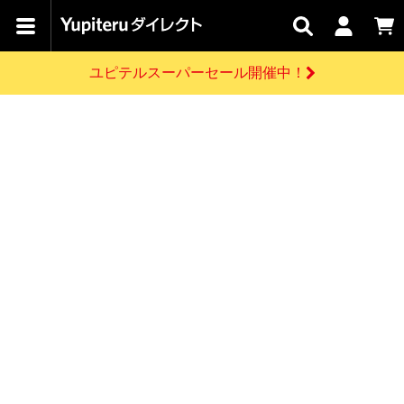
カテゴリで
キャン
関連
お問い
はじめての
探す
ペーン
サービス
合わせ
方へ
ユピテルスーパーセール開催中！
さがす
お買い物ガイド
開催中のキャンペーン
ログインする
各種ご利用方法はこちら
製品登録や最新情報はこちら
ドライブレコーダーを比較して探す
レーダー探知機
Yupiteruダイレクトの商品を
セール
ドライブレコーダー
レーダー探知機
ホームロボット
会員価格やポイントを利用してご購入頂けます
よくあるご質問
【8/17(月) 7:59ま
で】ユピテルスーパ
お問い合わせ前のご確認はこちら
ーセール開催
GPSデータ更新のお申込はこちら
新規会員登録をする
詳しくはこちら
お問い合わせ
ゴルフ
WEB限定モデル
scroll
Yupiteruダイレクトに新規会員登録いただくと、
各種お問い合わせはこちら
ユピテル公式サイトはこちら
登録後すぐに使える1000ポイントをプレゼント
純正オプション
お役立ち情報・トピックス
スペアパーツ
ダイレクト
アイテム一覧
バーチャルストア