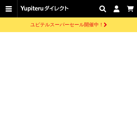
カテゴリで
キャン
関連
お問い
はじめての
探す
ペーン
サービス
合わせ
方へ
ユピテルスーパーセール開催中！
さがす
お買い物ガイド
開催中のキャンペーン
ログインする
各種ご利用方法はこちら
製品登録や最新情報はこちら
ドライブレコーダーを比較して探す
レーダー探知機
Yupiteruダイレクトの商品を
セール
ドライブレコーダー
レーダー探知機
ホームロボット
会員価格やポイントを利用してご購入頂けます
よくあるご質問
【8/17(月) 7:59ま
で】ユピテルスーパ
お問い合わせ前のご確認はこちら
ーセール開催
GPSデータ更新のお申込はこちら
新規会員登録をする
詳しくはこちら
お問い合わせ
ゴルフ
WEB限定モデル
scroll
Yupiteruダイレクトに新規会員登録いただくと、
各種お問い合わせはこちら
ユピテル公式サイトはこちら
登録後すぐに使える1000ポイントをプレゼント
純正オプション
お役立ち情報・トピックス
スペアパーツ
ダイレクト
アイテム一覧
バーチャルストア