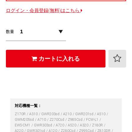
ログイン・会員登録(無料)はこちら
数量
カートに入れる
対応機種一覧：
Z170R
A310
GWR203sd
A210
GWR201sd
A510
GWM205sd
A710
Z270Csd
Z985Csd
FCW-L1
EWS-CM1
GWR303sd
A720
A520
A320
Z180R
A220
GWR301sd
A120
Z280Csd
Z995Csd
Z810DR