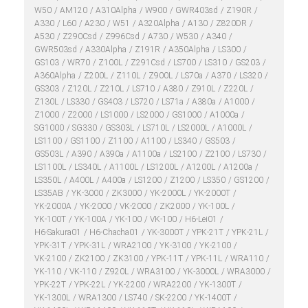
W50
AM120
A310Alpha
W900
GWR403sd
Z190R
A330
L60
A230
W51
A320Alpha
A130
Z820DR
A530
Z290Csd
Z996Csd
A730
W530
A340
GWR503sd
A330Alpha
Z191R
A350Alpha
LS300
GS103
WR70
Z100L
Z291Csd
LS700
LS310
GS203
A360Alpha
Z200L
Z110L
Z900L
LS70a
A370
LS320
GS303
Z120L
Z210L
LS710
A380
Z910L
Z220L
Z130L
LS330
GS403
LS720
LS71a
A380a
A1000
Z1000
Z2000
LS1000
LS2000
GS1000
A1000a
SG1000
SG330
GS303L
LS710L
LS2000L
A1000L
LS1100
GS1100
Z1100
A1100
LS340
GS503
GS503L
A390
A390a
A1100a
LS2100
Z2100
LS730
LS1100L
LS340L
A1100L
LS1200L
A1200L
A1200a
LS350L
A400L
A400a
LS1200
Z1200
LS350
GS1200
LS35AB
YK-3000
ZK3000
YK-2000L
YK-2000T
YK-2000A
YK-2000
VK-2000
ZK2000
YK-100L
YK-100T
YK-100A
YK-100
VK-100
H6-Lei01
H6-Sakura01
H6-Chacha01
YK-3000T
YPK-21T
YPK-21L
YPK-31T
YPK-31L
WRA2100
YK-3100
YK-2100
VK-2100
ZK2100
ZK3100
YPK-11T
YPK-11L
WRA110
YK-110
VK-110
Z920L
WRA3100
YK-3000L
WRA3000
YPK-22T
YPK-22L
YK-2200
WRA2200
YK-1300T
YK-1300L
WRA1300
LS740
SK-2200
YK-1400T