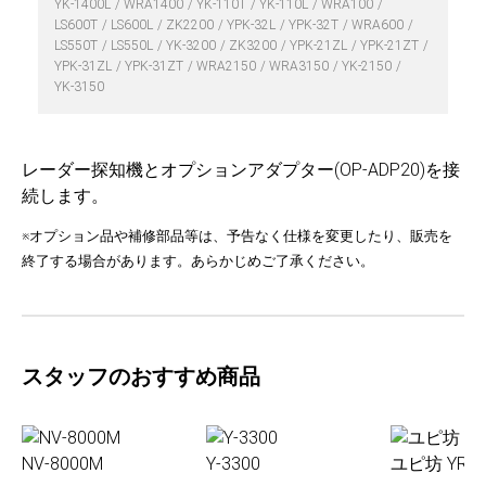
YK-1400L
WRA1400
YK-110T
YK-110L
WRA100
LS600T
LS600L
ZK2200
YPK-32L
YPK-32T
WRA600
LS550T
LS550L
YK-3200
ZK3200
YPK-21ZL
YPK-21ZT
YPK-31ZL
YPK-31ZT
WRA2150
WRA3150
YK-2150
YK-3150
レーダー探知機とオプションアダプター(OP-ADP20)を接
続します。
※オプション品や補修部品等は、予告なく仕様を変更したり、販売を
終了する場合があります。あらかじめご了承ください。
スタッフのおすすめ商品
NV-8000M
Y-3300
ユピ坊 YR-0