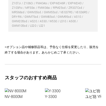
Z107Ji
Z106Ci
FM434si
EXP-M246R
EXP-M240
Z103Fsi
MF50si
FMW36si
RPM25sd
ZR337Csd
MR566sd
GWM35sd
GWM55sd
VE-S37RS
VE-S36RS
DRY-R6
GWM75sd
GWM85sd
GWM95sd
A510
GWM205sd
A520
A530
W530
LS10
A500
GWM105sd
LS20
LS21
※オプション品や補修部品等は、予告なく仕様を変更したり、販売を
終了する場合があります。あらかじめご了承ください。
スタッフのおすすめ商品
NV-8000M
Y-3300
ユピ坊 YR-0