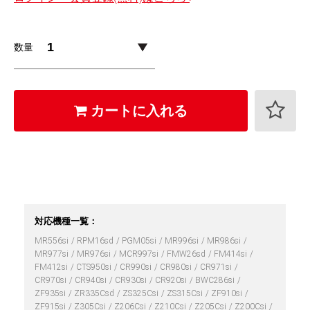
数量
カートに入れる
対応機種一覧：
MR556si
RPM16sd
PGM05si
MR996si
MR986si
MR977si
MR976si
MCR997si
FMW26sd
FM414si
FM412si
CTS950si
CR990si
CR980si
CR971si
CR970si
CR940si
CR930si
CR920si
BWC286si
ZF935si
ZR335Csd
ZS325Csi
ZS315Csi
ZF910si
ZF915si
Z305Csi
Z206Csi
Z210Csi
Z205Csi
Z200Csi