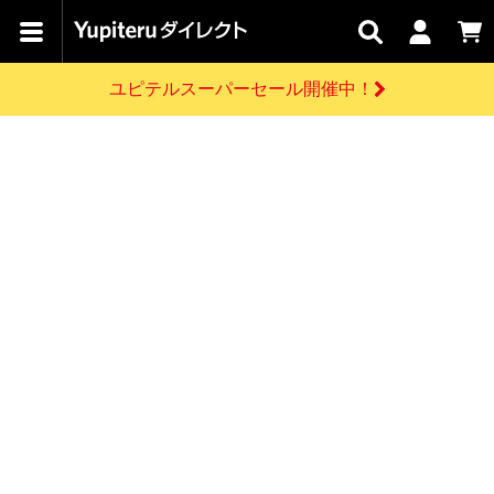
カテゴリで
キャン
関連
お問い
はじめての
探す
ペーン
サービス
合わせ
方へ
ユピテルスーパーセール開催中！
さがす
お買い物ガイド
開催中のキャンペーン
ログインする
各種ご利用方法はこちら
製品登録や最新情報はこちら
ドライブレコーダーを比較して探す
レーダー探知機
Yupiteruダイレクトの商品を
セール
ドライブレコーダー
レーダー探知機
ホームロボット
会員価格やポイントを利用してご購入頂けます
よくあるご質問
【8/17(月) 7:59ま
で】ユピテルスーパ
お問い合わせ前のご確認はこちら
ーセール開催
GPSデータ更新のお申込はこちら
新規会員登録をする
詳しくはこちら
お問い合わせ
ゴルフ
WEB限定モデル
scroll
Yupiteruダイレクトに新規会員登録いただくと、
各種お問い合わせはこちら
ユピテル公式サイトはこちら
登録後すぐに使える1000ポイントをプレゼント
純正オプション
お役立ち情報・トピックス
スペアパーツ
ダイレクト
アイテム一覧
バーチャルストア