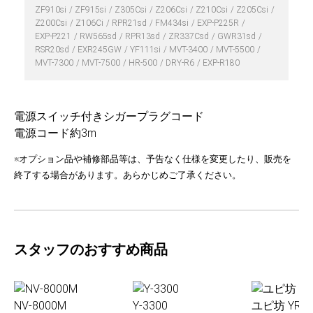
ZF910si
ZF915si
Z305Csi
Z206Csi
Z210Csi
Z205Csi
Z200Csi
Z106Ci
RPR21sd
FM434si
EXP-P225R
EXP-P221
RW565sd
RPR13sd
ZR337Csd
GWR31sd
RSR20sd
EXR245GW
YF111si
MVT-3400
MVT-5500
MVT-7300
MVT-7500
HR-500
DRY-R6
EXP-R180
電源スイッチ付きシガープラグコード
電源コード約3m
※オプション品や補修部品等は、予告なく仕様を変更したり、販売を
終了する場合があります。あらかじめご了承ください。
スタッフのおすすめ商品
NV-8000M
Y-3300
ユピ坊 YR-0