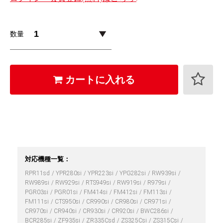
数量
カートに入れる
対応機種一覧：
RPR11sd
YPR280si
YPR223si
YPG282si
RW939si
RW989si
RW929si
RTS949si
RW919si
R979si
PGR03si
PGR01si
FM414si
FM412si
FM113si
FM111si
CTS950si
CR990si
CR980si
CR971si
CR970si
CR940si
CR930si
CR920si
BWC286si
BCR285si
ZF935si
ZR335Csd
ZS325Csi
ZS315Csi