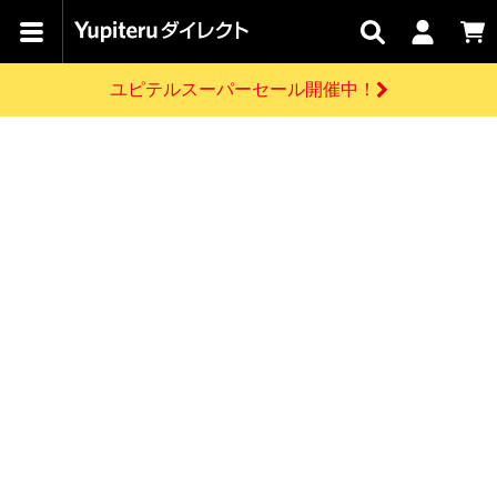
カテゴリで
キャン
関連
お問い
はじめての
探す
ペーン
サービス
合わせ
方へ
ユピテルスーパーセール開催中！
さがす
お買い物ガイド
開催中のキャンペーン
ログインする
各種ご利用方法はこちら
製品登録や最新情報はこちら
ドライブレコーダーを比較して探す
レーダー探知機
Yupiteruダイレクトの商品を
セール
ドライブレコーダー
レーダー探知機
ホームロボット
会員価格やポイントを利用してご購入頂けます
よくあるご質問
【8/17(月) 7:59ま
で】ユピテルスーパ
お問い合わせ前のご確認はこちら
ーセール開催
GPSデータ更新のお申込はこちら
新規会員登録をする
詳しくはこちら
お問い合わせ
ゴルフ
WEB限定モデル
scroll
Yupiteruダイレクトに新規会員登録いただくと、
各種お問い合わせはこちら
ユピテル公式サイトはこちら
登録後すぐに使える1000ポイントをプレゼント
純正オプション
お役立ち情報・トピックス
スペアパーツ
ダイレクト
アイテム一覧
バーチャルストア