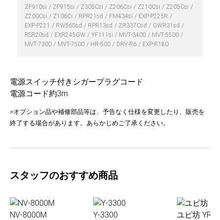
ZF910si
ZF915si
Z305Csi
Z206Csi
Z210Csi
Z205Csi
Z200Csi
Z106Ci
RPR21sd
FM434si
EXP-P225R
EXP-P221
RW565sd
RPR13sd
ZR337Csd
GWR31sd
RSR20sd
EXR245GW
YF111si
MVT-3400
MVT-5500
MVT-7300
MVT-7500
HR-500
DRY-R6
EXP-R180
電源スイッチ付きシガープラグコード
電源コード約3m
※オプション品や補修部品等は、予告なく仕様を変更したり、販売を
終了する場合があります。あらかじめご了承ください。
スタッフのおすすめ商品
NV-8000M
Y-3300
ユピ坊 YR-0