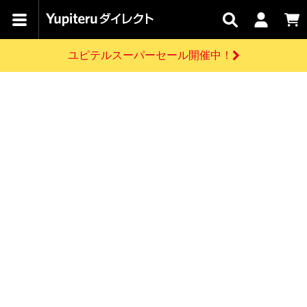
カテゴリで
キャン
関連
お問い
はじめての
探す
ペーン
サービス
合わせ
方へ
ユピテルスーパーセール開催中！
さがす
お買い物ガイド
開催中のキャンペーン
ログインする
各種ご利用方法はこちら
製品登録や最新情報はこちら
ドライブレコーダーを比較して探す
レーダー探知機
Yupiteruダイレクトの商品を
セール
ドライブレコーダー
レーダー探知機
ホームロボット
会員価格やポイントを利用してご購入頂けます
よくあるご質問
【8/17(月) 7:59ま
で】ユピテルスーパ
お問い合わせ前のご確認はこちら
ーセール開催
GPSデータ更新のお申込はこちら
新規会員登録をする
詳しくはこちら
お問い合わせ
ゴルフ
WEB限定モデル
scroll
Yupiteruダイレクトに新規会員登録いただくと、
各種お問い合わせはこちら
ユピテル公式サイトはこちら
登録後すぐに使える1000ポイントをプレゼント
純正オプション
お役立ち情報・トピックス
スペアパーツ
ダイレクト
アイテム一覧
バーチャルストア