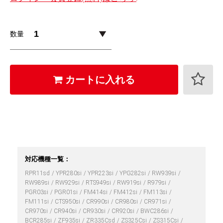
数量
カートに入れる
対応機種一覧：
RPR11sd
YPR280si
YPR223si
YPG282si
RW939si
RW989si
RW929si
RTS949si
RW919si
R979si
PGR03si
PGR01si
FM414si
FM412si
FM113si
FM111si
CTS950si
CR990si
CR980si
CR971si
CR970si
CR940si
CR930si
CR920si
BWC286si
BCR285si
ZF935si
ZR335Csd
ZS325Csi
ZS315Csi