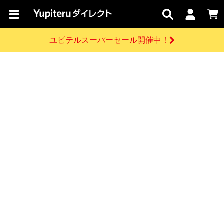
カテゴリで
キャン
関連
お問い
はじめての
探す
ペーン
サービス
合わせ
方へ
ユピテルスーパーセール開催中！
さがす
お買い物ガイド
開催中のキャンペーン
ログインする
各種ご利用方法はこちら
製品登録や最新情報はこちら
ドライブレコーダーを比較して探す
レーダー探知機
Yupiteruダイレクトの商品を
セール
ドライブレコーダー
レーダー探知機
ホームロボット
会員価格やポイントを利用してご購入頂けます
よくあるご質問
【8/17(月) 7:59ま
で】ユピテルスーパ
お問い合わせ前のご確認はこちら
ーセール開催
GPSデータ更新のお申込はこちら
新規会員登録をする
詳しくはこちら
お問い合わせ
ゴルフ
WEB限定モデル
scroll
Yupiteruダイレクトに新規会員登録いただくと、
各種お問い合わせはこちら
ユピテル公式サイトはこちら
登録後すぐに使える1000ポイントをプレゼント
純正オプション
お役立ち情報・トピックス
スペアパーツ
ダイレクト
アイテム一覧
バーチャルストア