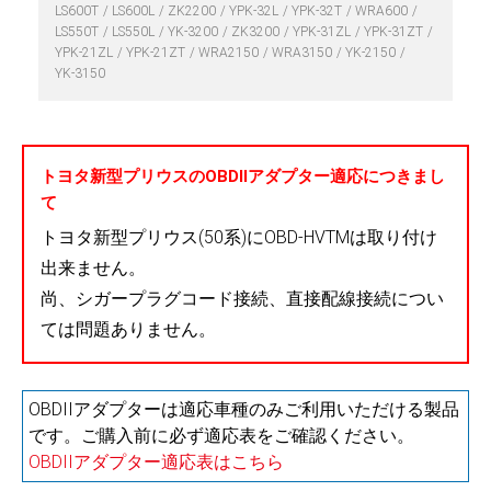
LS600T
LS600L
ZK2200
YPK-32L
YPK-32T
WRA600
LS550T
LS550L
YK-3200
ZK3200
YPK-31ZL
YPK-31ZT
YPK-21ZL
YPK-21ZT
WRA2150
WRA3150
YK-2150
YK-3150
トヨタ新型プリウスのOBDIIアダプター適応につきまし
て
トヨタ新型プリウス(50系)にOBD-HVTMは取り付け
出来ません。
尚、シガープラグコード接続、直接配線接続につい
ては問題ありません。
OBDIIアダプターは適応車種のみご利用いただける製品
です。ご購入前に必ず適応表をご確認ください。
OBDIIアダプター適応表はこちら