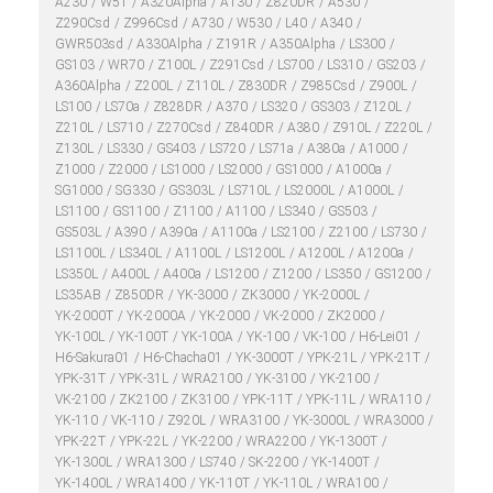
A230
W51
A320Alpha
A130
Z820DR
A530
Z290Csd
Z996Csd
A730
W530
L40
A340
GWR503sd
A330Alpha
Z191R
A350Alpha
LS300
GS103
WR70
Z100L
Z291Csd
LS700
LS310
GS203
A360Alpha
Z200L
Z110L
Z830DR
Z985Csd
Z900L
LS100
LS70a
Z828DR
A370
LS320
GS303
Z120L
Z210L
LS710
Z270Csd
Z840DR
A380
Z910L
Z220L
Z130L
LS330
GS403
LS720
LS71a
A380a
A1000
Z1000
Z2000
LS1000
LS2000
GS1000
A1000a
SG1000
SG330
GS303L
LS710L
LS2000L
A1000L
LS1100
GS1100
Z1100
A1100
LS340
GS503
GS503L
A390
A390a
A1100a
LS2100
Z2100
LS730
LS1100L
LS340L
A1100L
LS1200L
A1200L
A1200a
LS350L
A400L
A400a
LS1200
Z1200
LS350
GS1200
LS35AB
Z850DR
YK-3000
ZK3000
YK-2000L
YK-2000T
YK-2000A
YK-2000
VK-2000
ZK2000
YK-100L
YK-100T
YK-100A
YK-100
VK-100
H6-Lei01
H6-Sakura01
H6-Chacha01
YK-3000T
YPK-21L
YPK-21T
YPK-31T
YPK-31L
WRA2100
YK-3100
YK-2100
VK-2100
ZK2100
ZK3100
YPK-11T
YPK-11L
WRA110
YK-110
VK-110
Z920L
WRA3100
YK-3000L
WRA3000
YPK-22T
YPK-22L
YK-2200
WRA2200
YK-1300T
YK-1300L
WRA1300
LS740
SK-2200
YK-1400T
YK-1400L
WRA1400
YK-110T
YK-110L
WRA100