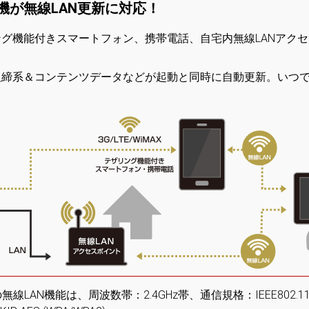
機が無線LAN更新に対応！
グ機能付きスマートフォン、携帯電話、自宅内無線LANアク
取締系＆コンテンツデータなどが起動と同時に自動更新。いつ
線LAN機能は、周波数帯：2.4GHz帯、通信規格：IEEE802.11