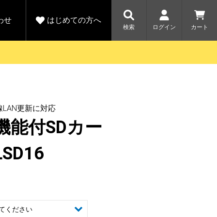
わせ
はじめての方へ
検索
ログイン
カート
さがす
お問い合わせ
規会員登録をする
各種お問い合わせはこちら
ユピテル公式サイトはこちら
キャンペーン
キャンペーン
LAN更新に対応
ダイレクトに新規会員登録いただくと、
ーツを探す
人気モデル対象！乗
【毎日開催！】ア
機能付SDカー
りかえ応援サービス
トレットセール
える1000ポイントをプレゼント
ルフ
WEB限定モデル
開催中
LSD16
詳しくはこちら
詳しくはこち
アウトレット
駐車監視機能 標準搭載
駐車監視セット
サポートカー用品
大口注文はこちら