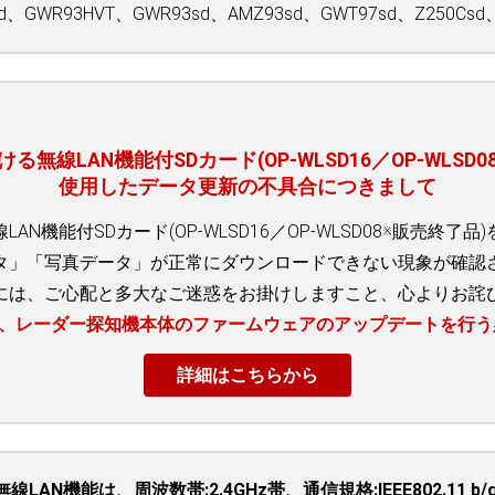
d、GWR93HVT、GWR93sd、AMZ93sd、GWT97sd、Z250Csd、
無線LAN機能付SDカード(OP-WLSD16／OP-WLSD
使用したデータ更新の不具合につきまして
AN機能付SDカード(OP-WLSD16／OP-WLSD08※販売終了
タ」「写真データ」が正常にダウンロードできない現象が確認
には、ご心配と多大なご迷惑をお掛けしますこと、心よりお詫
て、レーダー探知機本体のファームウェアのアップデートを行う
詳細はこちらから
の無線LAN機能は、周波数帯:2.4GHz帯、通信規格:IEEE802.11 b