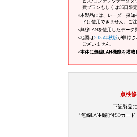
ビス/コンテンツデータダ
費プランもしくは35日限
本製品には、レーダー探知
ドは使用できません。ご
無線LANを使用したデー
地図は
2025年秋版
が収録さ
ございません。
本体に無線LAN機能を搭
点検修
下記製品に
「無線LAN機能付SDカード