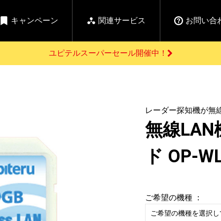
キャンペーン
関連サービス
お問い合
ユピテルスーパーセール開催中！
開催中のキャンペーン
よくあるご質問
新
お問い合わせ前のご確認はこちら
GPSデータ更新のお申込はこちら
セール告知
レーダー探知機が無線
の商品を
Yupiteru
ーダー探知機を探す
【告知】水曜市は毎
ゴルフ商品を探す
純正スペアパ
無線LAN
週水曜開催！全品
ご購入頂けます
登録後すぐに使
ー探知機
ホームロボット
ゴ
5%OFFクーポンプレ
ゼント！
ド OP-W
詳しくはこちら
Yupiteruメタバース
ruオリジナル
人気
カテゴリ
ご希望の機種 ：
お役立ち情報・トピックス
ム一覧
バーチャルストア