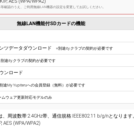
, AES (WPA/WPA2)
格等確認のうえ、ご利用無線LAN機器の設定を変更してお試しください。
無線LAN機能付SDカードの機能
ンツデータダウンロード
※別途ity.クラブの契約が必要です
※別途ity.クラブの契約が必要です
ウンロード
※別途My Yupiteruへの会員登録（無料）が必要です
ームウェア更新対応モデルのみ
は、周波数帯:2.4GHz帯、通信規格:IEEE802.11 b/g/nとなります
AES (WPA/WPA2)