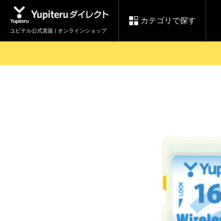
カテゴリで探す
ユピテル公式直販 | オンラインショップ
お買い物ガイド
ログインする
各種ご利用方法はこちら
製品登録や最新情報はこちら
セール
Yupiteruダイレクト
ドライブレコーダーを比較して探す
【8/17(月) 7:59ま
レ
で】ユピテルスーパ
会員価格やポイントを利用して
ドライブレコーダー
レーダ
ーセール開催
詳しくはこちら
Yupite
スペアパーツ
ダイレクト
純正オプション品の
ご購入はこちら
アイテ