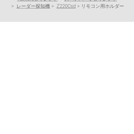
レーダー探知機
Z220Csd
リモコン用ホルダー