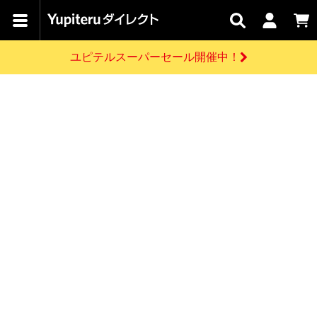
カテゴリで
キャン
関連
お問い
はじめての
探す
ペーン
サービス
合わせ
方へ
ユピテルスーパーセール開催中！
さがす
お買い物ガイド
開催中のキャンペーン
ログインする
各種ご利用方法はこちら
製品登録や最新情報はこちら
ドライブレコーダーを比較して探す
レーダー探知機
Yupiteruダイレクトの商品を
セール
ドライブレコーダー
レーダー探知機
ホームロボット
会員価格やポイントを利用してご購入頂けます
よくあるご質問
【8/17(月) 7:59ま
で】ユピテルスーパ
お問い合わせ前のご確認はこちら
ーセール開催
GPSデータ更新のお申込はこちら
新規会員登録をする
詳しくはこちら
お問い合わせ
ゴルフ
WEB限定モデル
scroll
Yupiteruダイレクトに新規会員登録いただくと、
各種お問い合わせはこちら
ユピテル公式サイトはこちら
登録後すぐに使える1000ポイントをプレゼント
純正オプション
お役立ち情報・トピックス
スペアパーツ
ダイレクト
アイテム一覧
バーチャルストア