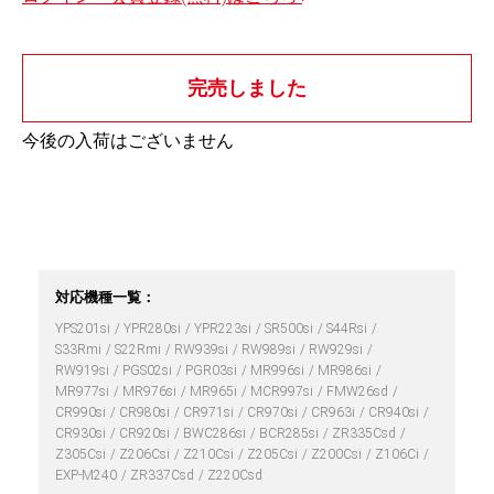
完売しました
今後の入荷はございません
対応機種一覧：
YPS201si
YPR280si
YPR223si
SR500si
S44Rsi
S33Rmi
S22Rmi
RW939si
RW989si
RW929si
RW919si
PGS02si
PGR03si
MR996si
MR986si
MR977si
MR976si
MR965i
MCR997si
FMW26sd
CR990si
CR980si
CR971si
CR970si
CR963i
CR940si
CR930si
CR920si
BWC286si
BCR285si
ZR335Csd
Z305Csi
Z206Csi
Z210Csi
Z205Csi
Z200Csi
Z106Ci
EXP-M240
ZR337Csd
Z220Csd