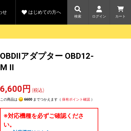
わせ
はじめての方へ
検索
ログイン
カート
さがす
お問い合わせ
規会員登録をする
OBDIIアダプター OBD12-
各種お問い合わせはこちら
ユピテル公式サイトはこちら
キャンペーン
キャンペーン
M II
ダイレクトに新規会員登録いただくと、
ーツを探す
人気モデル対象！乗
【毎日開催！】ア
える1000ポイントをプレゼント
りかえ応援サービス
トレットセール
ルフ
WEB限定モデル
開催中
6,600円
(税込)
詳しくはこちら
詳しくはこち
アウトレット
この商品は
6600
までつかえます（
保有ポイント確認
）
駐車監視機能 標準搭載
駐車監視セット
サポートカー用品
※対応機種を必ずご確認くださ
大口注文はこちら
い。