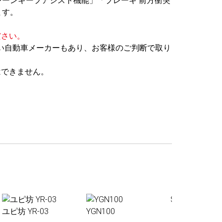
レーンキープアシスト機能」「ブレーキ 前方衝突
ます。
ださい。
い自動車メーカーもあり、お客様のご判断で取り
はできません。
Sakura01
ユピ坊 YR-03
YGN100