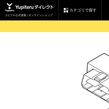
カテゴリで探す
ユピテル公式直販 | オンラインショップ
お買い物ガイド
ログインする
各種ご利用方法はこちら
製品登録や最新情報はこちら
セール
Yupiteruダイレクト
ドライブレコーダーを比較して探す
レ
【8/17(月) 7:59ま
会員価格やポイントを利用して
で】ユピテルスーパ
ドライブレコーダー
レーダ
ーセール開催
詳しくはこちら
Yupite
スペアパーツ
ダイレクト
純正オプション品の
ご購入はこちら
アイテ