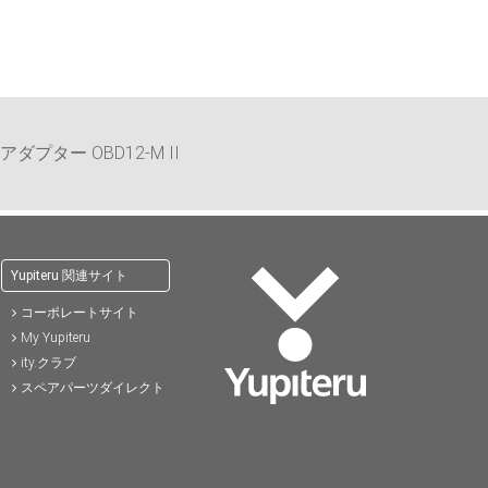
)
57,200円(税込)
37,400円(税込)
41,8
Iアダプター OBD12-M II
Yupiteru 関連サイト
コーポレートサイト
My Yupiteru
ity.クラブ
スペアパーツダイレクト