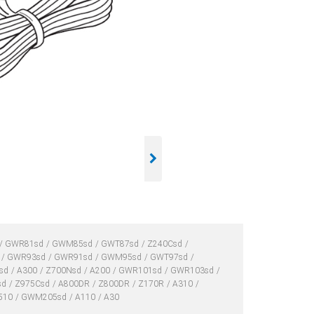
GWR81sd
GWM85sd
GWT87sd
Z240Csd
d
GWR93sd
GWR91sd
GWM95sd
GWT97sd
sd
A300
Z700Nsd
A200
GWR101sd
GWR103sd
sd
Z975Csd
A800DR
Z800DR
Z170R
A310
510
GWM205sd
A110
A30