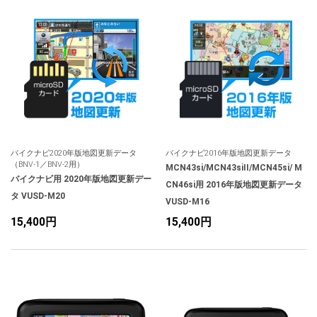
人気
カテゴリ
アウトレット
駐車監視機能 標準搭載
scroll
駐車監視セット
サポートカー用品
大口注文はこちら
バイクナビ2020年版地図更新データ
バイクナビ2016年版地図更新データ
（BNV-1／BNV-2用）
MCN43si/MCN43siII/MCN45si/ M
バイクナビ用 2020年版地図更新デー
CN46si用 2016年版地図更新データ
タ VUSD-M20
VUSD-M16
15,400円
15,400円