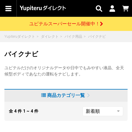
カテゴリで
キャン
関連
お問い
はじめての
探す
ペーン
サービス
合わせ
方へ
ユピテルスーパーセール開催中！
さがす
お買い物ガイド
開催中のキャンペーン
ログインする
Yupiteruダイレクト
ダイレクト
バイク用品
バイクナビ
各種ご利用方法はこちら
製品登録や最新情報はこちら
ドライブレコーダーを比較して探す
レーダー探知機
Yupiteruダイレクトの商品を
セール
ドライブレコーダー
レーダー探知機
ホームロボット
バイクナビ
会員価格やポイントを利用してご購入頂けます
よくあるご質問
【8/17(月) 7:59ま
で】ユピテルスーパ
ユピテルだけのオリジナルデータや日中でもみやすい液晶、全天
ーセール開催
お問い合わせ前のご確認はこちら
GPSデータ更新のお申込はこちら
候型ボディであなたの運転をナビします。
詳しくはこちら
新規会員登録をする
お問い合わせ
商品カテゴリ一覧
ゴルフ
WEB限定モデル
scroll
Yupiteruダイレクトに新規会員登録いただくと、
各種お問い合わせはこちら
ユピテル公式サイトはこちら
登録後すぐに使える1000ポイントをプレゼント
全
4
件
1 ~ 4
件
純正オプション
お役立ち情報・トピックス
スペアパーツ
ダイレクト
アイテム一覧
バーチャルストア