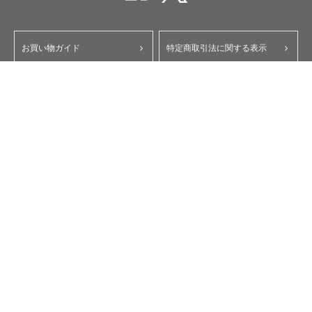
お買い物ガイド
特定商取引法に関する表示
ポイント・クーポンについて
個人情報保護方針
よくあるご質問
お問い合わせ
会員規約
コーポレートサイト
My Yupiteru
ity.クラブ
スペアパーツダイレクト