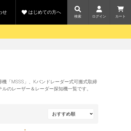
わせ
はじめての方へ
検索
ログイン
カート
さがす
お問い合わせ
規会員登録をする
各種お問い合わせはこちら
ユピテル公式サイトはこちら
キャンペーン
キャンペーン
ダイレクトに新規会員登録いただくと、
ーツを探す
人気モデル対象！乗
【毎日開催！】ア
りかえ応援サービス
トレットセール
える1000ポイントをプレゼント
ルフ
WEB限定モデル
機「MSSS」、Kバンドレーダー式可搬式取締
開催中
ユピテルのレーザー＆レーダー探知機一覧です。
詳しくはこちら
詳しくはこち
アウトレット
駐車監視機能 標準搭載
駐車監視セット
サポートカー用品
大口注文はこちら