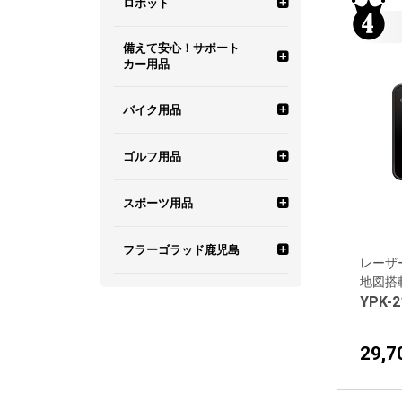
霧島レイ
ロボット
別格の夜間記録！「暗
視カメラ」搭載モデル
備えて安心！サポート
富士サクラ
見守りロボット ユピ坊
霧島レイ ポータブル
カー用品
カーナビ
64GB SDカード／ 駐
葵茶々
バーチャルペット Juno（ユ
富士サクラ オリジナ
車監視記録 標準装備
わき見・居眠り運転警報器
バイク用品
ノ）
霧島レイ レーダー探
ルグッズ
知機
羽衣6 カー用品・機器・製品
葵茶々 オリジナルグ
衝突警報システム
バイクナビ
ゴルフ用品
ッズ
霧島レイ 腕時計型ウ
羽衣6 グッズ
ェアラブル
ドライブレコーダー搭載車表
その他バイク用品
ゴルフナビ
スポーツ用品
示ステッカー
羽衣6 食品・その他
霧島レイ GPS目覚ま
スイングトレーナー
スピードガン
タッチパネル搭載
フラーゴラッド鹿児島
レーザ
し時計
地図搭
羽衣6 お得なセット商品
ゴルフ関連商品
その他スポーツ
フラーゴラッド鹿児島 オフ
ディスプレイ搭載
YPK-2
霧島レイ オリジナル
ィシャルグッズ
グッズ
WEB限定 ゴルフ
カラーディスプレイ搭
29,
載