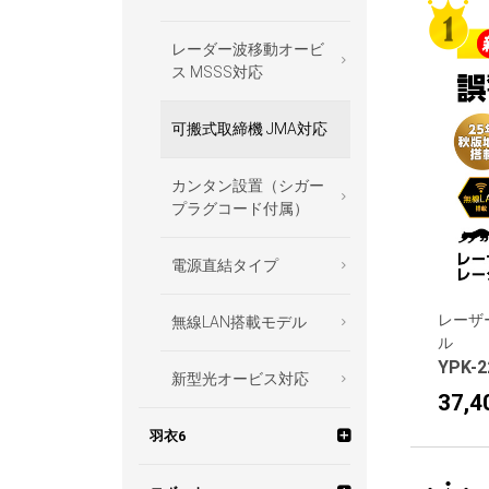
レーダー波移動オービ
前後・左右・車内を記
夜間も鮮明！ SUPER
駐車監視記録セット
セパレートタイプ
ス MSSS対応
録
NIGHT
大型車(24V)専用セッ
WEB限定 レーダー探
可搬式取締機 JMA対応
1カメラ
無線LAN搭載
ト
知機
カンタン設置（シガー
デジタルインナーミラ
カンタン設置（シガー
車両バッテリー負荷ゼ
プラグコード付属）
ー搭載ドライブレコー
プラグコード付属）
ロ！マルチバッテリー
ダー
セット
電源直結タイプ
車内すっきり設置（車
大型車(24V)対応ドラ
両電源直結コード付
イブレコーダー
属）
レーザ
無線LAN搭載モデル
ル
YPK-2
リアカメラ
駐車監視機能 標準搭
新型光オービス対応
載
37,
WEB限定 ドライブレ
羽衣6
コーダー
4K画質