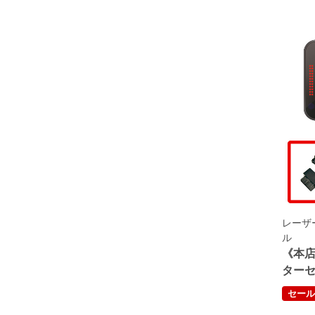
OBライン表示機能搭
載
高低差表示機能搭載
使い方ガイド搭載
防水対応
ユピテルハンディキャ
ップ搭載
レーザ
ル
《本店限
ター
セール