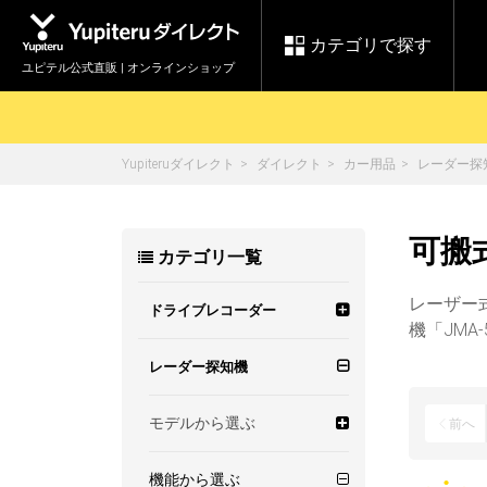
カテゴリで探す
ユピテル公式直販 | オンラインショップ
Yupiteruダイレクト
ダイレクト
カー用品
レーダー探
お買い物ガイド
ログインする
各種ご利用方法はこちら
製品登録や最新情報はこちら
セール
可搬
カテゴリ一覧
Yupiteruダイレクト
ドライブレコーダーを比較して探す
【8/17(月) 7:59ま
レ
で】ユピテルスーパ
会員価格やポイントを利用して
ドライブレコーダー
レーダ
レーザー
ーセール開催
ドライブレコーダー
機「JMA
詳しくはこちら
Yupite
スペアパーツ
モデルから選ぶ
レーダー探知機
ダイレクト
機能から選ぶ
モデルから選ぶ
全方面3カメラ
前へ
純正オプション品の
ご購入はこちら
アイテ
お得なセット
機能から選ぶ
前後2カメラ
高画質
ワンボディタイプ