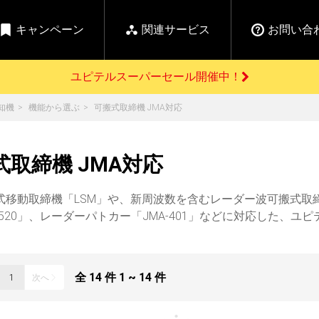
キャンペーン
関連サービス
お問い合
ユピテルスーパーセール開催中！
開催中のキャンペーン
知機
機能から選ぶ
可搬式取締機 JMA対応
よくあるご質問
新
お問い合わせ前のご確認はこちら
GPSデータ更新のお申込はこちら
セール告知
式取締機 JMA対応
の商品を
Yupiteru
ーダー探知機を探す
【告知】水曜市は毎
ゴルフ商品を探す
純正スペアパ
週水曜開催！全品
ご購入頂けます
登録後すぐに使
ー探知機
ホームロボット
ゴ
式移動取締機「LSM」や、新周波数を含むレーダー波可搬式取締
5%OFFクーポンプレ
ゼント！
-520」、レーダーパトカー「JMA-401」などに対応した、
詳しくはこちら
Yupiteruメタバース
ruオリジナル
人気
カテゴリ
全
14
件
1 ~ 14
件
1
次へ
お役立ち情報・トピックス
ム一覧
バーチャルストア