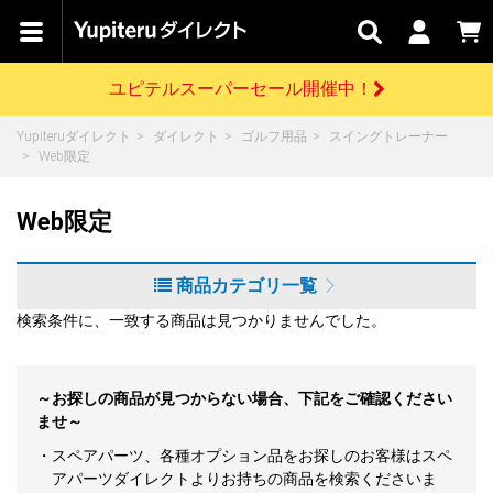
カテゴリで
キャン
関連
お問い
はじめての
探す
ペーン
サービス
合わせ
方へ
ユピテルスーパーセール開催中！
さがす
お買い物ガイド
開催中のキャンペーン
ログインする
Yupiteruダイレクト
ダイレクト
ゴルフ用品
スイングトレーナー
各種ご利用方法はこちら
製品登録や最新情報はこちら
Web限定
ドライブレコーダーを比較して探す
レーダー探知機
Yupiteruダイレクトの商品を
セール
ドライブレコーダー
レーダー探知機
ホームロボット
会員価格やポイントを利用してご購入頂けます
Web限定
よくあるご質問
【8/17(月) 7:59ま
で】ユピテルスーパ
ーセール開催
お問い合わせ前のご確認はこちら
GPSデータ更新のお申込はこちら
商品カテゴリ一覧
詳しくはこちら
新規会員登録をする
検索条件に、一致する商品は見つかりませんでした。
お問い合わせ
ゴルフ
WEB限定モデル
scroll
Yupiteruダイレクトに新規会員登録いただくと、
各種お問い合わせはこちら
～お探しの商品が見つからない場合、下記をご確認ください
ユピテル公式サイトはこちら
登録後すぐに使える1000ポイントをプレゼント
ませ～
純正オプション
お役立ち情報・トピックス
スペアパーツ
・スペアパーツ、各種オプション品をお探しのお客様はスペ
ダイレクト
アイテム一覧
バーチャルストア
アパーツダイレクトよりお持ちの商品を検索くださいま