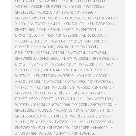
SN-ST3200P
SN-TW9600dP
ADR-300S
SN-ST5400d
Y-210R
Y-300R
SN-TW9900d
Y-300c
WDT700c
SN-ST2200c
WD320S
SN-TW84d
SN-TW99c
SN-TW9700d
SN-TW70d
Y-110c
WDT610c
SN-ST5500d
Y-100c
SN-TW97c
Y-410di
SN-TW100di
SN-TW9800d
SN-ST5450d
Y-4K
ZR-4K
Y-300dP
SN-TW71d
DRY-ST1200c
Y-410dP
SN-ST3300P
ADR-2000SW
Y-3000
Z-300
SN-TW9700dP
Y-230d
SN-TW85d
DRY-ST510P
Y-240Rd
Z84DR
DRY-TW7000d
DRJ-J25TH
Y-220d
Y-120d
SN-TW72d
SN-TW86d
SN-TW9880d
SN-ST5600d
DRY-TW6000d
DRY-TW6500d
DRY-ST1100P
DRY-TW7650d
DRY-TW7650dP
Y-115d
Y-3100
Z-310
WDT024Rd
WDT410d
WDT770d
WDT810di
SN-ST1800c
WDT620d
Y-4K-02
Y-3200
Z-320
Y-250d
SN-TW73d
SN-TW9990d
SN-TW7670c
Y-117c
Y-116c
SN-TW7580d
SN-TW7660c
SN-TW87d
SN-TW9995d
SN-TW7680d
Y-118d
DRY-ST1250c
DRY-ST1250P
DRY-ST1150P
Y-10c
Y-112c
WDT910d
WDT04K
Y-350d
SN-TW9996d
Y-122SⅡ
SN-TW7720SⅡ
SN-ST2300c
WD330S
ADR-310S
SN-ST3400P
Y-113c
SN-ST5550d
SN-ST5700d
SN-TW88d
Y-3300
Z-330
Y-111c
ZR-4K-02
SN-TW7690d
Y-119d
SN-TW9993d
SN-TW6200
FV-1
SN-TW6100c
DR120FR
NV-6000d
ZNV-80
SN-TW6300c
ZNV-110
SN-TW6400c