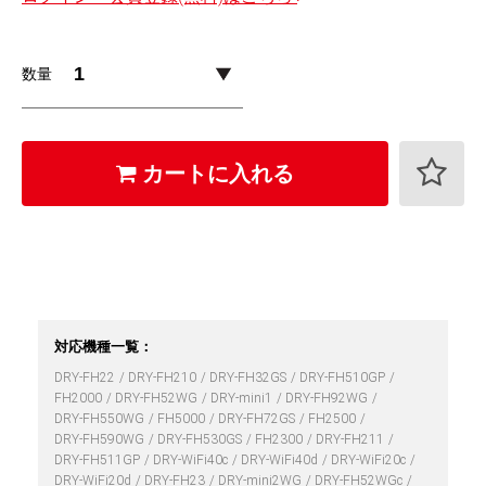
数量
カートに入れる
対応機種一覧：
DRY-FH22
DRY-FH210
DRY-FH32GS
DRY-FH510GP
FH2000
DRY-FH52WG
DRY-mini1
DRY-FH92WG
DRY-FH550WG
FH5000
DRY-FH72GS
FH2500
DRY-FH590WG
DRY-FH530GS
FH2300
DRY-FH211
DRY-FH511GP
DRY-WiFi40c
DRY-WiFi40d
DRY-WiFi20c
DRY-WiFi20d
DRY-FH23
DRY-mini2WG
DRY-FH52WGc