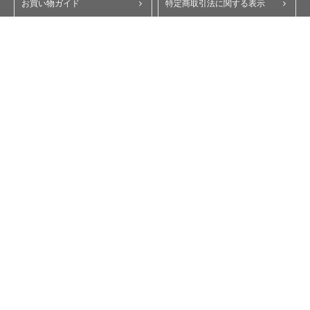
お買い物ガイド
特定商取引法に関する表示
ポイント・クーポンについて
個人情報保護方針
よくあるご質問
お問い合わせ
会員規約
コーポレートサイト
My Yupiteru
ity.クラブ
スペアパーツダイレクト
Copyright © Yupiteru Corporation. All Rights Reserved.