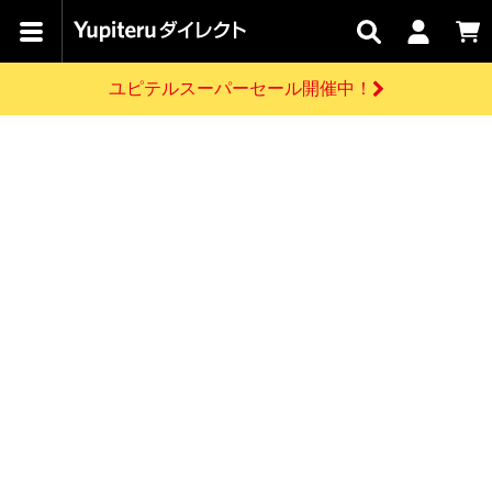
カテゴリで
キャン
関連
お問い
はじめての
探す
ペーン
サービス
合わせ
方へ
ユピテルスーパーセール開催中！
さがす
お買い物ガイド
開催中のキャンペーン
ログインする
各種ご利用方法はこちら
製品登録や最新情報はこちら
ドライブレコーダーを比較して探す
レーダー探知機
Yupiteruダイレクトの商品を
セール
ドライブレコーダー
レーダー探知機
ホームロボット
会員価格やポイントを利用してご購入頂けます
よくあるご質問
【8/17(月) 7:59ま
で】ユピテルスーパ
お問い合わせ前のご確認はこちら
ーセール開催
GPSデータ更新のお申込はこちら
新規会員登録をする
詳しくはこちら
お問い合わせ
ゴルフ
WEB限定モデル
scroll
Yupiteruダイレクトに新規会員登録いただくと、
各種お問い合わせはこちら
ユピテル公式サイトはこちら
登録後すぐに使える1000ポイントをプレゼント
純正オプション
お役立ち情報・トピックス
スペアパーツ
ダイレクト
アイテム一覧
バーチャルストア