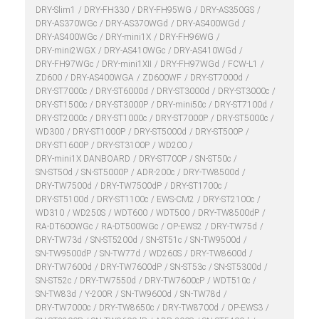
DRY-Slim1
DRY-FH330
DRY-FH95WG
DRY-AS350GS
DRY-AS370WGc
DRY-AS370WGd
DRY-AS400WGd
DRY-AS400WGc
DRY-mini1X
DRY-FH96WG
DRY-mini2WGX
DRY-AS410WGc
DRY-AS410WGd
DRY-FH97WGc
DRY-mini1XII
DRY-FH97WGd
FCW-L1
ZD600
DRY-AS400WGA
ZD600WF
DRY-ST7000d
DRY-ST7000c
DRY-ST6000d
DRY-ST3000d
DRY-ST3000c
DRY-ST1500c
DRY-ST3000P
DRY-mini50c
DRY-ST7100d
DRY-ST2000c
DRY-ST1000c
DRY-ST7000P
DRY-ST5000c
WD300
DRY-ST1000P
DRY-ST5000d
DRY-ST500P
DRY-ST1600P
DRY-ST3100P
WD200
DRY-mini1X DANBOARD
DRY-ST700P
SN-ST50c
SN-ST50d
SN-ST5000P
ADR-200c
DRY-TW8500d
DRY-TW7500d
DRY-TW7500dP
DRY-ST1700c
DRY-ST5100d
DRY-ST1100c
EWS-CM2
DRY-ST2100c
WD310
WD250S
WDT600
WDT500
DRY-TW8500dP
RA-DT600WGc
RA-DT500WGc
OP-EWS2
DRY-TW75d
DRY-TW73d
SN-ST5200d
SN-ST51c
SN-TW9500d
SN-TW9500dP
SN-TW77d
WD260S
DRY-TW8600d
DRY-TW7600d
DRY-TW7600dP
SN-ST53c
SN-ST5300d
SN-ST52c
DRY-TW7550d
DRY-TW7600cP
WDT510c
SN-TW83d
Y-200R
SN-TW9600d
SN-TW78d
DRY-TW7000c
DRY-TW8650c
DRY-TW8700d
OP-EWS3