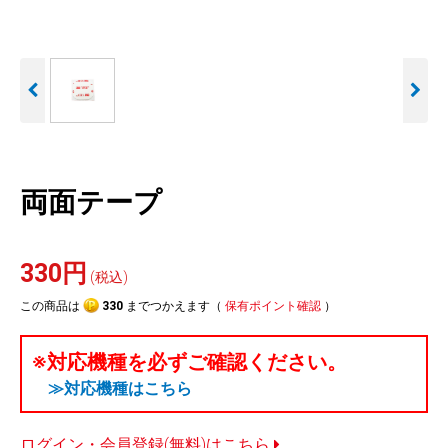
人気
カテゴリ
アウトレット
駐車監視機能 標準搭載
駐車監視セット
サポートカー用品
scroll
大口注文はこちら
両面テープ
330円
(税込)
この商品は
330
までつかえます（
保有ポイント確認
）
※対応機種を必ずご確認ください。
≫対応機種はこちら
ログイン・会員登録(無料)はこちら