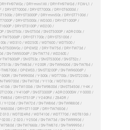
DRY-FH97WGc
DRY-mini1XII
DRY-FH97WGd
FCW-L1
F
DRY-ST7000d
DRY-ST7000c
DRY-ST6000d
ST1500c
DRY-ST3000P
DRY-mini50c
DRY-ST7100d
ST7000P
DRY-ST5000c
WD300
DRY-ST1000P
T1600P
DRY-ST3100P
WD200
00P
SN-ST50c
SN-ST50d
SN-ST5000P
ADR-200c
Y-TW7500dP
DRY-ST1700c
DRY-ST5100d
100c
WD310
WD250S
WDT600
WDT500
A-DT500WGc
OP-EWS2
DRY-TW75d
DRY-TW73d
0d
SN-TW9500dP
SN-TW77d
WD260S
Y-TW7600dP
SN-ST53c
SN-ST5300d
SN-ST52c
DT510c
SN-TW83d
Y-200R
SN-TW9600d
SN-TW78d
Y-TW8700d
OP-EWS3
SN-ST3200P
SN-TW9600dP
Y-300R
SN-TW9900d
Y-300c
WDT700c
SN-ST2200c
SN-TW9700d
SN-TW70d
Y-110c
WDT610c
-410di
SN-TW100di
SN-TW9800d
SN-ST5450d
Y-4K
ST1200c
Y-410dP
SN-ST3300P
ADR-2000SW
Y-3000
-TW85d
DRY-ST510P
Y-240Rd
Z84DR
d
Y-120d
SN-TW72d
SN-TW86d
SN-TW9880d
TW6500d
DRY-ST1100P
DRY-TW7650d
Z-310
WDT024Rd
WDT410d
WDT770d
WDT810di
Y-3200
Z-320
Y-250d
SN-TW73d
SN-TW9990d
TW7580d
SN-TW7660c
SN-TW87d
SN-TW9995d