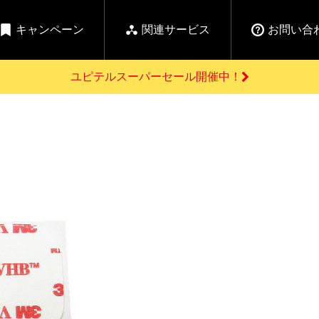
キャンペーン
関連サービス
お問い合
ユピテルスーパーセール開催中！
開催中のキャンペーン
よくあるご質問
新
お問い合わせ前のご確認はこちら
GPSデータ更新のお申込はこちら
セール告知
の商品を
Yupiteru
ーダー探知機を探す
ゴルフ商品を探す
純正スペアパ
【告知】水曜市は毎
ご購入頂けます
週水曜開催！全品
登録後すぐに使
ー探知機
ホームロボット
ゴ
5%OFFクーポンプレ
ゼント！
詳しくはこちら
Yupiteruメタバース
ruオリジナル
人気
カテゴリ
お役立ち情報・トピックス
ム一覧
バーチャルストア