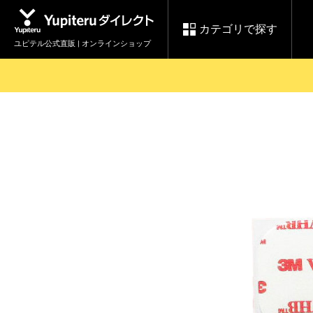
カテゴリで探す
ユピテル公式直販 | オンラインショップ
お買い物ガイド
ログインする
各種ご利用方法はこちら
製品登録や最新情報はこちら
セール
Yupiteruダイレクト
ドライブレコーダーを比較して探す
レ
【8/17(月) 7:59ま
会員価格やポイントを利用して
で】ユピテルスーパ
ドライブレコーダー
レーダ
ーセール開催
詳しくはこちら
Yupite
スペアパーツ
ダイレクト
純正オプション品の
ご購入はこちら
アイテ