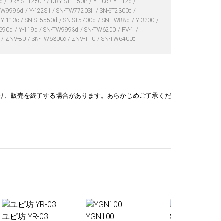
0c
DRY-ST1250P
DRY-ST1150P
Y-10c
Y-112c
TW9996d
Y-122SⅡ
SN-TW7720SⅡ
SN-ST2300c
Y-113c
SN-ST5550d
SN-ST5700d
SN-TW88d
Y-3300
690d
Y-119d
SN-TW9993d
SN-TW6200
FV-1
d
ZNV-80
SN-TW6300c
ZNV-110
SN-TW6400c
り、販売を終了する場合があります。あらかじめご了承くだ
ユピ坊 YR-03
YGN100
Sakura01