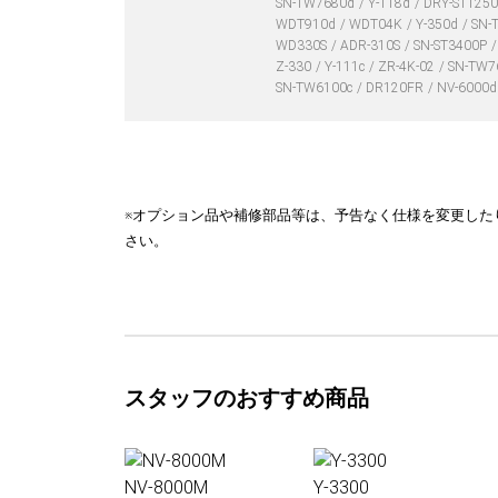
SN-TW7680d
Y-118d
DRY-ST125
WDT910d
WDT04K
Y-350d
SN-
WD330S
ADR-310S
SN-ST3400P
Z-330
Y-111c
ZR-4K-02
SN-TW7
SN-TW6100c
DR120FR
NV-6000
※オプション品や補修部品等は、予告なく仕様を変更した
さい。
スタッフのおすすめ商品
NV-8000M
Y-3300