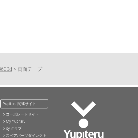
)
57,200円(税込)
37,400円(税込)
41,8
8600d
両面テープ
Yupiteru 関連サイト
コーポレートサイト
My Yupiteru
ity.クラブ
スペアパーツダイレクト