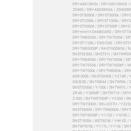
DRY-AS410WGc
DRY-AS410WGd
ZD600
DRY-AS400WGA
ZD600W
DRY-ST3000d
DRY-ST3000c
DRY-
DRY-ST2000c
DRY-ST1000c
DRY-
DRY-ST5000d
DRY-ST500P
DRY-S
DRY-mini1X DANBOARD
DRY-ST7
DRY-TW8500d
DRY-TW7500d
DR
DRY-ST1100c
EWS-CM2
DRY-ST2
DRY-TW8500dP
RA-DT600WGc
R
SN-ST5200d
SN-ST51c
SN-TW950
DRY-TW8600d
DRY-TW7600d
DR
DRY-TW7550d
DRY-TW7600cP
W
DRY-TW7000c
DRY-TW8650c
DR
ADR-300S
SN-ST5400d
Y-210R
WD320S
SN-TW84d
SN-TW99c
SN-ST5500d
Y-100c
SN-TW97c
Y
ZR-4K
Y-300dP
SN-TW71d
DRY-
Z-300
SN-TW9700dP
Y-230d
SN
DRY-TW7000d
DRJ-J25TH
Y-220
SN-ST5600d
DRY-TW6000d
DRY-
DRY-TW7650dP
Y-115d
Y-3100
SN-ST1800c
WDT620d
Y-4K-02
SN-TW7670c
Y-117c
Y-116c
SN-