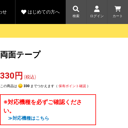
わせ
はじめての方へ
検索
ログイン
カート
さがす
お問い合わせ
規会員登録をする
両面テープ
各種お問い合わせはこちら
ユピテル公式サイトはこちら
キャンペーン
キャンペーン
ダイレクトに新規会員登録いただくと、
ーツを探す
人気モデル対象！乗
【毎日開催！】ア
330円
える1000ポイントをプレゼント
りかえ応援サービス
トレットセール
(税込)
ルフ
WEB限定モデル
開催中
この商品は
330
までつかえます（
保有ポイント確認
）
詳しくはこちら
詳しくはこち
アウトレット
※対応機種を必ずご確認くださ
駐車監視機能 標準搭載
い。
駐車監視セット
サポートカー用品
≫対応機種はこちら
大口注文はこちら