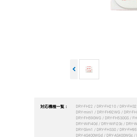
対応機種一覧：
DRY-FH22
DRY-FH210
DRY-FH3
DRY-mini1
DRY-FH92WG
DRY-F
DRY-FH590WG
DRY-FH530GS
F
DRY-WiFi40d
DRY-WiFi20c
DRY-W
DRY-Slim1
DRY-FH330
DRY-FH9
DRY-AS400WGd
DRY-AS400WGc