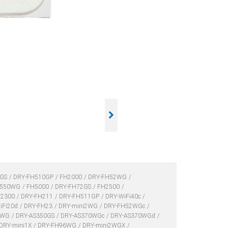
2GS
DRY-FH510GP
FH2000
DRY-FH52WG
H550WG
FH5000
DRY-FH72GS
FH2500
H2300
DRY-FH211
DRY-FH511GP
DRY-WiFi40c
iFi20d
DRY-FH23
DRY-mini2WG
DRY-FH52WGc
5WG
DRY-AS350GS
DRY-AS370WGc
DRY-AS370WGd
DRY-mini1X
DRY-FH96WG
DRY-mini2WGX