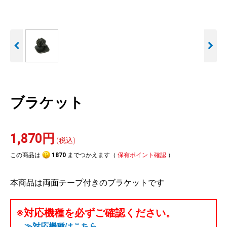
人気
カテゴリ
アウトレット
駐車監視機能 標準搭載
駐車監視セット
サポートカー用品
scroll
大口注文はこちら
ブラケット
1,870円
(税込)
この商品は
1870
までつかえます（
保有ポイント確認
）
本商品は両面テープ付きのブラケットです
※対応機種を必ずご確認ください。
≫対応機種はこちら