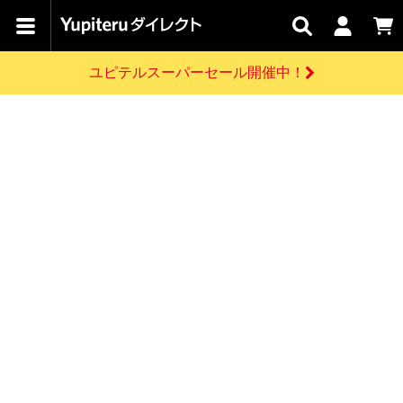
カテゴリで
キャン
関連
お問い
はじめての
探す
ペーン
サービス
合わせ
方へ
ユピテルスーパーセール開催中！
さがす
お買い物ガイド
開催中のキャンペーン
ログインする
各種ご利用方法はこちら
製品登録や最新情報はこちら
ドライブレコーダーを比較して探す
レーダー探知機
Yupiteruダイレクトの商品を
セール
ドライブレコーダー
レーダー探知機
ホームロボット
会員価格やポイントを利用してご購入頂けます
よくあるご質問
【8/17(月) 7:59ま
で】ユピテルスーパ
お問い合わせ前のご確認はこちら
ーセール開催
GPSデータ更新のお申込はこちら
新規会員登録をする
詳しくはこちら
お問い合わせ
ゴルフ
WEB限定モデル
scroll
Yupiteruダイレクトに新規会員登録いただくと、
各種お問い合わせはこちら
ユピテル公式サイトはこちら
登録後すぐに使える1000ポイントをプレゼント
純正オプション
お役立ち情報・トピックス
スペアパーツ
ダイレクト
アイテム一覧
バーチャルストア