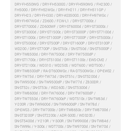
DRY-FH550WG
DRY-FH530GS
DRY-FH590WG
FH2300
FH5000
DRY-FH52WGc
DRY-FH211
DRY-FH511GP
DRY-FH23
DRY-FH330
DRY-AS350GS
DRY-FH97WGc
DRY-FH97WGd
ZD600
FCW-L1
DRY-ST7000c
DRY-ST7000d
ZD600WF
DRY-ST6000d
DRY-ST3000c
DRY-ST3000d
DRY-ST1500c
DRY-ST3000P
DRY-ST7100d
DRY-ST1000c
DRY-ST1000P
DRY-ST7000P
DRY-ST5000c
DRY-ST5000d
DRY-ST500P
DRY-ST1600P
DRY-ST3100P
WD200
DRY-ST700P
SN-ST50c
SN-ST50d
SN-ST5000P
DRY-TW8500d
DRY-TW7500d
DRY-TW7500dP
DRY-ST1700c
DRY-ST5100d
DRY-ST1100c
EWS-CM2
DRY-ST2100c
WD310
WD250S
WDT600
WDT500
DRY-TW8500dP
RA-DT600WGc
RA-DT500WGc
OP-EWS2
DRY-TW75d
DRY-TW73d
SN-ST51c
SN-ST5200d
SN-TW9500d
SN-TW9500dP
SN-TW77d
Z830DR
SN-ST52c
SN-ST53c
WD260S
SN-ST5300d
DRY-TW8600d
DRY-TW7600d
DRY-TW7600dP
DRY-TW7550d
DRY-TW7600cP
WDT510c
SN-TW83d
Y-200R
SN-TW9600d
SN-TW9600dP
SN-TW78d
OP-EWS3
DRY-TW7000c
DRY-TW8650c
DRY-TW8700d
SN-ST3200P
SN-ST2200c
ADR-300S
WD320S
SN-ST5400d
Y-210R
Y-300R
SN-TW9900d
SN-TW84d
SN-TW99c
Y-300c
WDT700c
SN-TW9700d
SN-TW70d