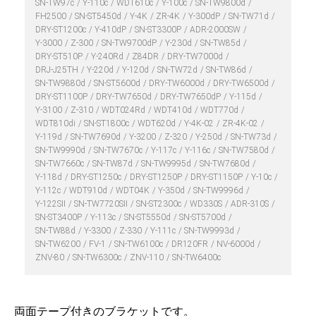
SN-TW97c
Y-110c
WDT610c
Y-100c
SN-TW9800d
FH2500
SN-ST5450d
Y-4K
ZR-4K
Y-300dP
SN-TW71d
DRY-ST1200c
Y-410dP
SN-ST3300P
ADR-2000SW
Y-3000
Z-300
SN-TW9700dP
Y-230d
SN-TW85d
DRY-ST510P
Y-240Rd
Z84DR
DRY-TW7000d
DRJ-J25TH
Y-220d
Y-120d
SN-TW72d
SN-TW86d
SN-TW9880d
SN-ST5600d
DRY-TW6000d
DRY-TW6500d
DRY-ST1100P
DRY-TW7650d
DRY-TW7650dP
Y-115d
Y-3100
Z-310
WDT024Rd
WDT410d
WDT770d
WDT810di
SN-ST1800c
WDT620d
Y-4K-02
ZR-4K-02
Y-119d
SN-TW7690d
Y-3200
Z-320
Y-250d
SN-TW73d
SN-TW9990d
SN-TW7670c
Y-117c
Y-116c
SN-TW7580d
SN-TW7660c
SN-TW87d
SN-TW9995d
SN-TW7680d
Y-118d
DRY-ST1250c
DRY-ST1250P
DRY-ST1150P
Y-10c
Y-112c
WDT910d
WDT04K
Y-350d
SN-TW9996d
Y-122SⅡ
SN-TW7720SⅡ
SN-ST2300c
WD330S
ADR-310S
SN-ST3400P
Y-113c
SN-ST5550d
SN-ST5700d
SN-TW88d
Y-3300
Z-330
Y-111c
SN-TW9993d
SN-TW6200
FV-1
SN-TW6100c
DR120FR
NV-6000d
ZNV-80
SN-TW6300c
ZNV-110
SN-TW6400c
両面テープ付きのブラケットです。