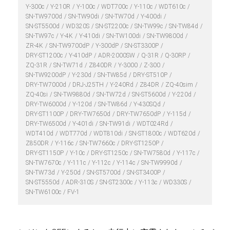
Y-300c
Y-210R
Y-100c
WDT700c
Y-110c
WDT610c
SN-TW9700d
SN-TW90di
SN-TW70d
Y-400di
SN-ST5500d
WD320S
SN-ST2200c
SN-TW99c
SN-TW84d
SN-TW97c
Y-4K
Y-410di
SN-TW100di
SN-TW9800d
ZR-4K
SN-TW9700dP
Y-300dP
SN-ST3300P
DRY-ST1200c
Y-410dP
ADR-2000SW
Q-31R
Q-30RP
ZQ-31R
SN-TW71d
Z840DR
Y-3000
Z-300
SN-TW9200dP
Y-230d
SN-TW85d
DRY-ST510P
DRY-TW7000d
DRJ-J25TH
Y-240Rd
Z84DR
ZQ-40sim
ZQ-40si
SN-TW9880d
SN-TW72d
SN-ST5600d
Y-220d
DRY-TW6000d
Y-120d
SN-TW86d
Y-430SQd
DRY-ST1100P
DRY-TW7650d
DRY-TW7650dP
Y-115d
DRY-TW6500d
Y-401di
SN-TW91di
WDT024Rd
WDT410d
WDT770d
WDT810di
SN-ST1800c
WDT620d
Z850DR
Y-116c
SN-TW7660c
DRY-ST1250P
DRY-ST1150P
Y-10c
DRY-ST1250c
SN-TW7580d
Y-117c
SN-TW7670c
Y-111c
Y-112c
Y-114c
SN-TW9990d
SN-TW73d
Y-250d
SN-ST5700d
SN-ST3400P
SN-ST5550d
ADR-310S
SN-ST2300c
Y-113c
WD330S
SN-TW6100c
FV-1