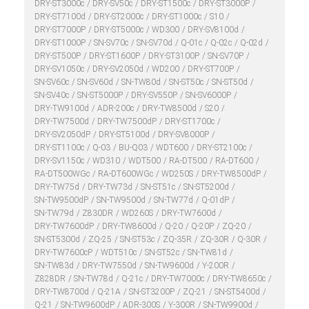
DRY-ST3000c
DRY-SV50c
DRY-ST1500c
DRY-ST3000P
DRY-ST7100d
DRY-ST2000c
DRY-ST1000c
S10
DRY-ST7000P
DRY-ST5000c
WD300
DRY-SV8100d
DRY-ST1000P
SN-SV70c
SN-SV70d
Q-01c
Q-02c
Q-02d
DRY-ST500P
DRY-ST1600P
DRY-ST3100P
SN-SV70P
DRY-SV1050c
DRY-SV2050d
WD200
DRY-ST700P
SN-SV60c
SN-SV60d
SN-TW80d
SN-ST50c
SN-ST50d
SN-SV40c
SN-ST5000P
DRY-SV550P
SN-SV6000P
DRY-TW9100d
ADR-200c
DRY-TW8500d
S20
DRY-TW7500d
DRY-TW7500dP
DRY-ST1700c
DRY-SV2050dP
DRY-ST5100d
DRY-SV8000P
DRY-ST1100c
Q-03
BU-Q03
WDT600
DRY-ST2100c
DRY-SV1150c
WD310
WDT500
RA-DT500
RA-DT600
RA-DT500WGc
RA-DT600WGc
WD250S
DRY-TW8500dP
DRY-TW75d
DRY-TW73d
SN-ST51c
SN-ST5200d
SN-TW9500dP
SN-TW9500d
SN-TW77d
Q-01dP
SN-TW79d
Z830DR
WD260S
DRY-TW7600d
DRY-TW7600dP
DRY-TW8600d
Q-20
Q-20P
ZQ-20
SN-ST5300d
ZQ-25
SN-ST53c
ZQ-35R
ZQ-30R
Q-30R
DRY-TW7600cP
WDT510c
SN-ST52c
SN-TW81d
SN-TW83d
DRY-TW7550d
SN-TW9600d
Y-200R
Z828DR
SN-TW78d
Q-21c
DRY-TW7000c
DRY-TW8650c
DRY-TW8700d
Q-21A
SN-ST3200P
ZQ-21
SN-ST5400d
Q-21
SN-TW9600dP
ADR-300S
Y-300R
SN-TW9900d