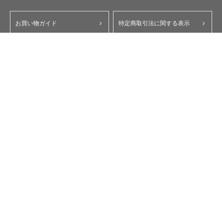
お買い物ガイド
特定商取引法に関する表示
ポイント・クーポンについて
個人情報保護方針
よくあるご質問
お問い合わせ
会員規約
コーポレートサイト
My Yupiteru
ity.クラブ
スペアパーツダイレクト