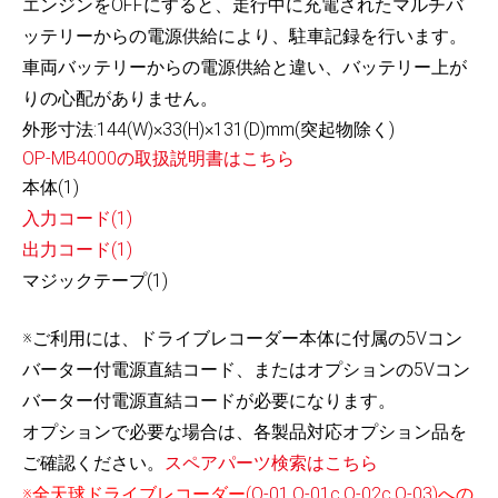
エンジンをOFFにすると、走行中に充電されたマルチバ
ッテリーからの電源供給により、駐車記録を行います。
車両バッテリーからの電源供給と違い、バッテリー上が
りの心配がありません。
外形寸法:144(W)×33(H)×131(D)mm(突起物除く)
OP-MB4000の取扱説明書はこちら
本体(1)
入力コード(1)
出力コード(1)
マジックテープ(1)
※ご利用には、ドライブレコーダー本体に付属の5Vコン
バーター付電源直結コード、またはオプションの5Vコン
バーター付電源直結コードが必要になります。
オプションで必要な場合は、各製品対応オプション品を
ご確認ください。
スペアパーツ検索はこちら
※全天球ドライブレコーダー(
Q-01
,
Q-01c
,
Q-02c
,
Q-03
)への