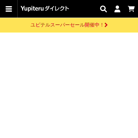
カテゴリで
キャン
関連
お問い
はじめての
探す
ペーン
サービス
合わせ
方へ
ユピテルスーパーセール開催中！
さがす
お買い物ガイド
開催中のキャンペーン
ログインする
各種ご利用方法はこちら
製品登録や最新情報はこちら
ドライブレコーダーを比較して探す
レーダー探知機
Yupiteruダイレクトの商品を
セール
ドライブレコーダー
レーダー探知機
ホームロボット
会員価格やポイントを利用してご購入頂けます
よくあるご質問
【8/17(月) 7:59ま
で】ユピテルスーパ
お問い合わせ前のご確認はこちら
ーセール開催
GPSデータ更新のお申込はこちら
新規会員登録をする
詳しくはこちら
お問い合わせ
ゴルフ
WEB限定モデル
scroll
Yupiteruダイレクトに新規会員登録いただくと、
各種お問い合わせはこちら
ユピテル公式サイトはこちら
登録後すぐに使える1000ポイントをプレゼント
純正オプション
お役立ち情報・トピックス
スペアパーツ
ダイレクト
アイテム一覧
バーチャルストア