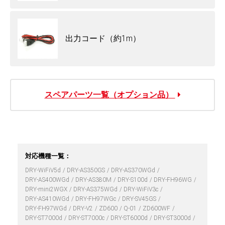
出力コード（約1m）
スペアパーツ一覧（オプション品）
対応機種一覧：
DRY-WiFiV5d
DRY-AS350GS
DRY-AS370WGd
DRY-AS400WGd
DRY-AS380M
DRY-S100d
DRY-FH96WG
DRY-mini2WGX
DRY-AS375WGd
DRY-WiFiV3c
DRY-AS410WGd
DRY-FH97WGc
DRY-SV45GS
DRY-FH97WGd
DRY-V2
ZD600
Q-01
ZD600WF
DRY-ST7000d
DRY-ST7000c
DRY-ST6000d
DRY-ST3000d