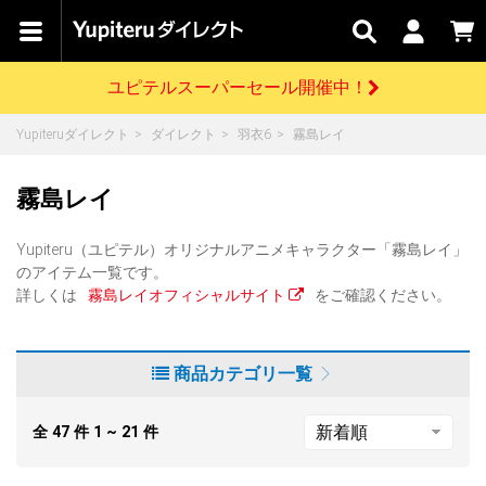
カテゴリで
キャン
関連
お問い
はじめての
探す
ペーン
サービス
合わせ
方へ
ユピテルスーパーセール開催中！
さがす
お買い物ガイド
開催中のキャンペーン
ログインする
Yupiteruダイレクト
ダイレクト
羽衣6
霧島レイ
各種ご利用方法はこちら
製品登録や最新情報はこちら
ドライブレコーダーを比較して探す
レーダー探知機
Yupiteruダイレクトの商品を
セール
ドライブレコーダー
レーダー探知機
ホームロボット
霧島レイ
会員価格やポイントを利用してご購入頂けます
よくあるご質問
【8/17(月) 7:59ま
で】ユピテルスーパ
Yupiteru（ユピテル）オリジナルアニメキャラクター「霧島レイ」
ーセール開催
お問い合わせ前のご確認はこちら
GPSデータ更新のお申込はこちら
のアイテム一覧です。
詳しくは
霧島レイオフィシャルサイト
をご確認ください。
詳しくはこちら
新規会員登録をする
お問い合わせ
ゴルフ
WEB限定モデル
scroll
商品カテゴリ一覧
Yupiteruダイレクトに新規会員登録いただくと、
各種お問い合わせはこちら
ユピテル公式サイトはこちら
登録後すぐに使える1000ポイントをプレゼント
純正オプション
お役立ち情報・トピックス
全
47
件
1 ~ 21
件
スペアパーツ
ダイレクト
アイテム一覧
バーチャルストア