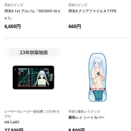
羽衣6 グッズ
羽衣6 グッズ
羽衣6 1st アルバム「GEISHO-UI n
羽衣6 クリアファイル A TYPE
o.1」
6,600円
660円
レーザー＆レーダー探知機｜2024年モ
羽衣6 霧島レイグッズ
デル
霧島レイ シートカバー
H6-Lei01
27,500円
8,800円