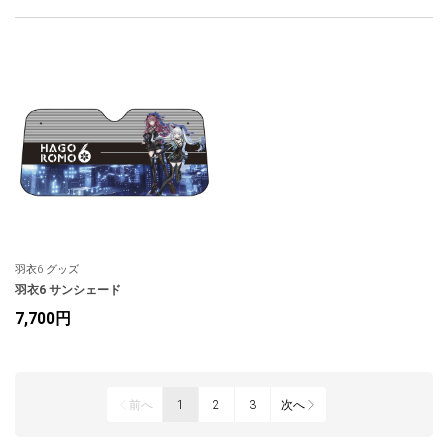
羽衣6 グッズ
羽衣6 サンシェード
7,700円
前へ
1
2
3
次へ