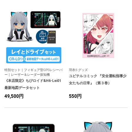
人気
カテゴリ
アウトレット
駐車監視機能 標準搭載
scroll
駐車監視セット
サポートカー用品
大口注文はこちら
特別セット｜フィギュア型GPSレシーバ
羽衣6 グッズ
ー｜レーザー＆レーダー探知機
ユピテルコミック 『安全運転指導少
《本店限定》ちびロイド&H6-Lei01
女たちの日常』（第３巻）
最新地図データセット
49,500円
550円