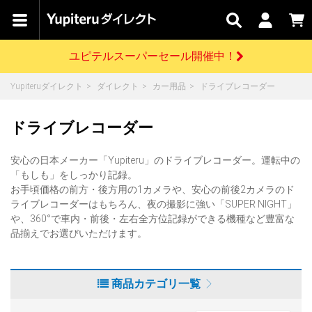
カテゴリで
キャン
関連
お問い
はじめての
探す
ペーン
サービス
合わせ
方へ
ユピテルスーパーセール開催中！
さがす
お買い物ガイド
開催中のキャンペーン
ログインする
Yupiteruダイレクト
ダイレクト
カー用品
ドライブレコーダー
各種ご利用方法はこちら
製品登録や最新情報はこちら
ドライブレコーダーを比較して探す
レーダー探知機
Yupiteruダイレクトの商品を
セール
ドライブレコーダー
レーダー探知機
ホームロボット
ドライブレコーダー
会員価格やポイントを利用してご購入頂けます
よくあるご質問
【8/17(月) 7:59ま
で】ユピテルスーパ
安心の日本メーカー「Yupiteru」のドライブレコーダー。運転中の
ーセール開催
お問い合わせ前のご確認はこちら
GPSデータ更新のお申込はこちら
「もしも」をしっかり記録。
お手頃価格の前方・後方用の1カメラや、安心の前後2カメラのド
詳しくはこちら
新規会員登録をする
ライブレコーダーはもちろん、夜の撮影に強い「SUPER NIGHT」
お問い合わせ
や、360°で車内・前後・左右全方位記録ができる機種など豊富な
ゴルフ
WEB限定モデル
scroll
品揃えでお選びいただけます。
Yupiteruダイレクトに新規会員登録いただくと、
各種お問い合わせはこちら
ユピテル公式サイトはこちら
登録後すぐに使える1000ポイントをプレゼント
純正オプション
お役立ち情報・トピックス
スペアパーツ
商品カテゴリ一覧
ダイレクト
アイテム一覧
バーチャルストア