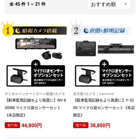
全
45
件
1 ~ 21
件
人気
カテゴリ
アウトレット
駐車監視機能 標準搭載
scroll
駐車監視セット
サポートカー用品
大口注文はこちら
デジタルインナーミラー＋前後2カメラ
全方面3カメラ｜marumie
【駐車監視記録をより高度に】NV-8
【駐車監視記録をより高度に】Y-32
000M マイクロ波センサーセット
00 マイクロ波センサーセット《本店
《本店限定》
限定》
46,800円
38,800円
セール
セール