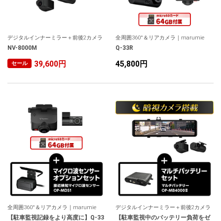
デジタルインナーミラー＋前後2カメラ
全周囲360°＆リアカメラ｜marumie
NV-8000M
Q-33R
39,600円
45,800円
セール
全周囲360°＆リアカメラ｜marumie
デジタルインナーミラー＋前後2カメラ
【駐車監視記録をより高度に】Q-33
【駐車監視中のバッテリー負荷をゼ