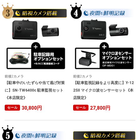
前後2カメラ
前後2カメラ
【駐車中のいたずらや当て逃げ対策
【駐車監視記録をより高度に】Y-12
に】SN-TW6400c 駐車監視セット
2SⅡ マイクロ波センサーセット《本
《本店限定》
店限定》
30,800円
27,800円
セール
セール