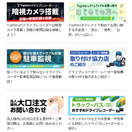
Yupiteruのドライブレコーダーは暗視
Yupiteruダイレクトで初めてお買い物
カメラ搭載！別格の夜間記録を体験し
する方必見！「安心」「便利」「お
よう！
得」がいっぱい♪
知っているようで知らないドライブレ
ドライブレコーダー・レーダー探知機
コーダー駐車監視記録について徹底解
の取り付け協力店をご紹介！
説！
法人様向けの大口注文も受付中！ご希
トラックやバスなどの大型車・中型車
望の際は、お気軽にお問い合わせくだ
にも対応したドライブレコーダーをご
さい。
紹介♪