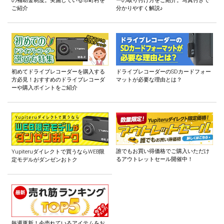
の補助金制度。実施している市町村を
ーの取り付け方をご紹介。写真付きで
ご紹介
分かりやすく解説♪
初めてドライブレコーダーを購入する
ドライブレコーダーのSDカードフォー
方必見！おすすめのドライブレコーダ
マットが必要な理由とは？
ーや購入ポイントをご紹介
誰でもお買い得価格でご購入いただけ
Yupiteruダイレクトで買うならWEB限
るアウトレットセール開催中！
定モデルがダンゼンおトク
毎週更新！今売れているアイテムをお