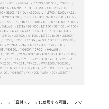
A230
W51
A320Alpha
A130
Z820DR
Z290Csd
3sd
A330Alpha
Z191R
LS300
GS103
Z100L
310
GS203
Z110L
A360Alpha
LS700
Z200L
A52
LS320
GS303
Z120L
A370
LS710
Z210L
Lei05
720
Z220L
Z840DR
A380a
LS1000
A1000
Z1000
Sakura01
LS71a
SG1000
LS1100
GS1100
A1100
GS503L
A390
A390a
GS303L
LS710L
A1000L
LS340L
LS1100L
A1100L
LS730
Lei06
LS1200
L
LS350
LS350L
A400a
A400L
GS1200
LS35AB
000
VK-2000
ZK2000
YK-2000T
YK-2000L
00T
YK-100L
YK-100A
CR-S01
H6-Lei01
1T
YPK-21L
WRA2100
YK-2100
VK-2100
ZK2100
31L
YPK-11T
YPK-11L
WRA110
YK-110
VK-110
YK-2200
YPK-22T
YPK-22L
WRA2200
SK-2200
32T
YPK-32L
CR-L01
LS740
YK-1300T
YK-1300L
A100
YK-1400T
YK-1400L
WRA1400
LS550T
0
テー」「直付ステー」に使用する両面テープで