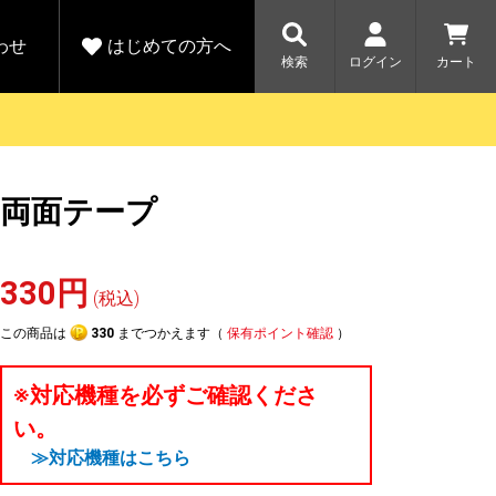
わせ
はじめての方へ
検索
ログイン
カート
さがす
お問い合わせ
規会員登録をする
両面テープ
各種お問い合わせはこちら
ユピテル公式サイトはこちら
キャンペーン
キャンペーン
ダイレクトに新規会員登録いただくと、
ーツを探す
人気モデル対象！乗
【毎日開催！】ア
330円
える1000ポイントをプレゼント
りかえ応援サービス
トレットセール
(税込)
ルフ
WEB限定モデル
開催中
この商品は
330
までつかえます（
保有ポイント確認
）
詳しくはこちら
詳しくはこち
アウトレット
※対応機種を必ずご確認くださ
駐車監視機能 標準搭載
い。
駐車監視セット
サポートカー用品
≫対応機種はこちら
大口注文はこちら