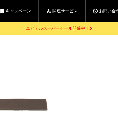
キャンペーン
関連サービス
お問い合
ユピテルスーパーセール開催中！
開催中のキャンペーン
よくあるご質問
新
お問い合わせ前のご確認はこちら
GPSデータ更新のお申込はこちら
セール告知
の商品を
Yupiteru
ーダー探知機を探す
ゴルフ商品を探す
純正スペアパ
【告知】水曜市は毎
ご購入頂けます
週水曜開催！全品
登録後すぐに使
ー探知機
ホームロボット
ゴ
5%OFFクーポンプレ
ゼント！
詳しくはこちら
Yupiteruメタバース
ruオリジナル
人気
カテゴリ
お役立ち情報・トピックス
ム一覧
バーチャルストア