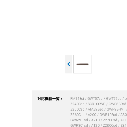
対応機種一覧：
FM143si
GWT57sd
GWT77sd
L
Z240Csd
SCR100WF
GWR830sd
Z250Csd
AMZ93sd
GWR93HVT
Z260Csd
A200
GWR103sd
A8
GWR201sd
A710
Z270Csd
A1
GWR301sd
A120
Z280Csd
Z8