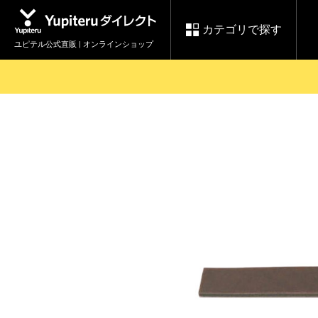
カテゴリで探す
ユピテル公式直販 | オンラインショップ
お買い物ガイド
ログインする
各種ご利用方法はこちら
製品登録や最新情報はこちら
セール
Yupiteruダイレクト
ドライブレコーダーを比較して探す
レ
【8/17(月) 7:59ま
会員価格やポイントを利用して
で】ユピテルスーパ
ドライブレコーダー
レーダ
ーセール開催
詳しくはこちら
Yupite
スペアパーツ
ダイレクト
純正オプション品の
ご購入はこちら
アイテ