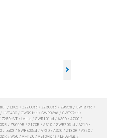
ei01
Lei02
Z220Csd
Z230Csd
Z955si
GWT87sd
HVT-430
GWR91sd
GWR93sd
GWT97sd
Z250HVT
LeiLite
GWR101sd
A300
A700
00DR
Z800DR
Z170R
A310
GWR203sd
A210
10
Lei03
GWR303sd
A720
A320
Z180R
A220
10DR
W50
AM120
A310Alpha
Lei03Plus