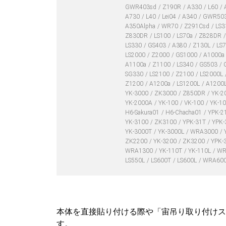
GWR403sd
Z190R
A330
L60
A730
L40
Lei04
A340
GWR50
A350Alpha
WR70
Z291Csd
LS
Z830DR
LS100
LS70a
Z828DR
LS330
GS403
A380
Z130L
LS
LS2000
Z2000
GS1000
A1000a
A1100a
Z1100
LS340
GS503
SG330
LS2100
Z2100
LS2000L
Z1200
A1200a
LS1200L
A1200
YK-3000
ZK3000
Z850DR
YK-2
YK-2000A
YK-100
VK-100
YK-1
H6-Sakura01
H6-Chacha01
YPK-2
YK-3100
ZK3100
YPK-31T
YPK-
YK-3000T
YK-3000L
WRA3000
ZK2200
YK-3200
ZK3200
YPK-
WRA1300
YK-110T
YK-110L
WR
LS550L
LS600T
LS600L
WRA60
本体を直接貼り付ける際や「宙吊り取り付けス
す。