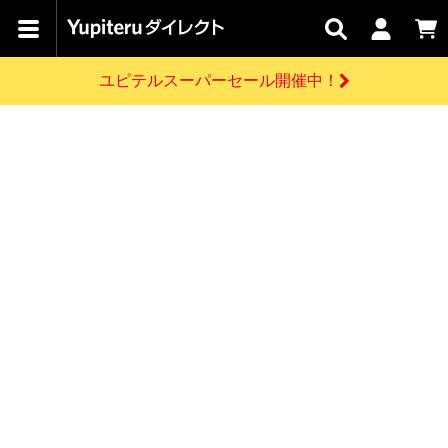
カテゴリで
キャン
関連
お問い
はじめての
探す
ペーン
サービス
合わせ
方へ
ユピテルスーパーセール開催中！
さがす
お買い物ガイド
開催中のキャンペーン
ログインする
各種ご利用方法はこちら
製品登録や最新情報はこちら
ドライブレコーダーを比較して探す
レーダー探知機
Yupiteruダイレクトの商品を
セール
ドライブレコーダー
レーダー探知機
ホームロボット
会員価格やポイントを利用してご購入頂けます
よくあるご質問
【8/17(月) 7:59ま
で】ユピテルスーパ
お問い合わせ前のご確認はこちら
ーセール開催
GPSデータ更新のお申込はこちら
新規会員登録をする
詳しくはこちら
お問い合わせ
ゴルフ
WEB限定モデル
scroll
Yupiteruダイレクトに新規会員登録いただくと、
各種お問い合わせはこちら
ユピテル公式サイトはこちら
登録後すぐに使える1000ポイントをプレゼント
純正オプション
お役立ち情報・トピックス
スペアパーツ
ダイレクト
アイテム一覧
バーチャルストア