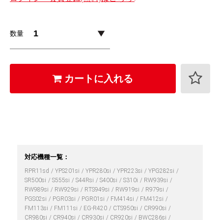
数量
カートに入れる
対応機種一覧：
RPR11sd
YPS201si
YPR280si
YPR223si
YPG282si
SR500si
S555si
S44Rsi
S400si
S310i
RW939si
RW989si
RW929si
RTS949si
RW919si
R979si
PGS02si
PGR03si
PGR01si
FM414si
FM412si
FM113si
FM111si
EG-R420
CTS950si
CR990si
CR980si
CR940si
CR930si
CR920si
BWC286si