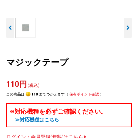
人気
カテゴリ
アウトレット
駐車監視機能 標準搭載
駐車監視セット
サポートカー用品
scroll
大口注文はこちら
マジックテープ
110円
(税込)
この商品は
110
までつかえます（
保有ポイント確認
）
※対応機種を必ずご確認ください。
≫対応機種はこちら
ログイン・会員登録(無料)はこちら