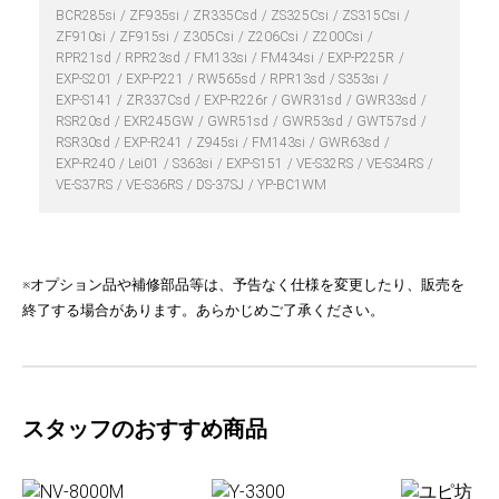
BCR285si
ZF935si
ZR335Csd
ZS325Csi
ZS315Csi
ZF910si
ZF915si
Z305Csi
Z206Csi
Z200Csi
RPR21sd
RPR23sd
FM133si
FM434si
EXP-P225R
EXP-S201
EXP-P221
RW565sd
RPR13sd
S353si
EXP-S141
ZR337Csd
EXP-R226r
GWR31sd
GWR33sd
RSR20sd
EXR245GW
GWR51sd
GWR53sd
GWT57sd
RSR30sd
EXP-R241
Z945si
FM143si
GWR63sd
EXP-R240
Lei01
S363si
EXP-S151
VE-S32RS
VE-S34RS
VE-S37RS
VE-S36RS
DS-37SJ
YP-BC1WM
※オプション品や補修部品等は、予告なく仕様を変更したり、販売を
終了する場合があります。あらかじめご了承ください。
スタッフのおすすめ商品