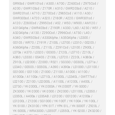
GR90sd
GWR101sd
A300
A700
Z260Csd
Z975Csd
A200
GWR103sd
Z170R
A310
GWR203sd
A210
GWR201sd
A710
Z270Csd
Z985Csd
A110
A30
GWR303sd
A720
A320
Z180R
A220
GWR301sd
A120
Z280Csd
Z995Csd
A52
W50
W900
AM120
A310Alpha
GWR403sd
Z190R
A330
L60
A230
W51
A320Alpha
A130
Z290Csd
Z996Csd
A730
L40
A340
GWR503sd
A330Alpha
A350Alpha
LS300
GS103
WR70
Z191R
Z100L
LS700
LS310
GS203
A360Alpha
Z200L
Z110L
Z291Csd
LS100
Z900L
LS70a
A370
LS320
GS303
Z120L
LS710
Z210L
A380
LS330
GS403
Z130L
LS720
Z220L
A380a
Z910L
LS2000
Z2000
R321
SG330
GS303L
LS71a
LS340
GS503
GS503L
A390
A390a
LS1000
LS1100
GS1000
GS1100
Z1000
Z1100
A1000
A1100
A1000a
A1100a
LS710L
A1000L
LS340L
GWT77sd
LS2100
Z2100
LS2000L
A1100L
A1200L
A400L
LS730
YK-2000L
YK-2000A
YK-2000T
YK-3000
ZK3000
YK-2000
VK-2000
ZK2000
LS1100L
LS350
LS350L
A400a
LS35AB
LS1200
GS1200
A1200a
LS1200L
Z1200
SG1000
YK-100T
YK-100A
YK-100L
YK-3100
ZK3100
YPK-31T
YPK-31L
YK-3000T
Z920L
YK-3000L
WRA3000
LS550T
LS550L
YK-3200
ZK3200