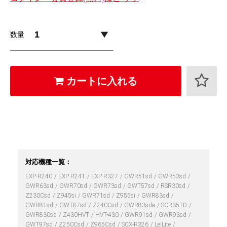
数量
カートに入れる
対応機種一覧：
EXP-R240
EXP-R241
EXP-R327
GWR51sd
GWR53sd
GWR63sd
GWR70sd
GWR73sd
GWT57sd
RSR30sd
Z230Csd
Z945si
GWR71sd
Z955si
GWR83sd
GWR81sd
GWT87sd
Z240Csd
GWR83sda
SCR35TD
GWR830sd
Z430HVT
HVT-430
GWR91sd
GWR93sd
GWT97sd
Z250Csd
Z965Csd
SCX-R326
LeiLite