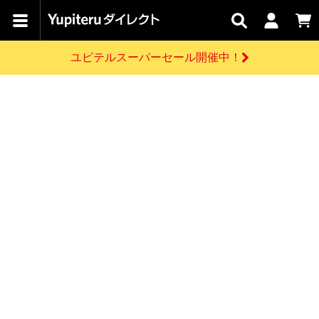
カテゴリで
キャン
関連
お問い
はじめての
探す
ペーン
サービス
合わせ
方へ
ユピテルスーパーセール開催中！
さがす
お買い物ガイド
開催中のキャンペーン
ログインする
各種ご利用方法はこちら
製品登録や最新情報はこちら
ドライブレコーダーを比較して探す
レーダー探知機
Yupiteruダイレクトの商品を
セール
ドライブレコーダー
レーダー探知機
ホームロボット
会員価格やポイントを利用してご購入頂けます
よくあるご質問
【8/17(月) 7:59ま
で】ユピテルスーパ
お問い合わせ前のご確認はこちら
ーセール開催
GPSデータ更新のお申込はこちら
新規会員登録をする
詳しくはこちら
お問い合わせ
ゴルフ
WEB限定モデル
scroll
Yupiteruダイレクトに新規会員登録いただくと、
各種お問い合わせはこちら
ユピテル公式サイトはこちら
登録後すぐに使える1000ポイントをプレゼント
純正オプション
お役立ち情報・トピックス
スペアパーツ
ダイレクト
アイテム一覧
バーチャルストア