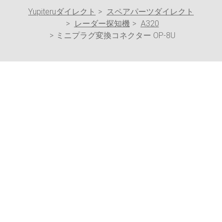
Yupiteruダイレクト
スペアパーツダイレクト
レーダー探知機
A320
ミニプラグ変換コネクター OP-8U