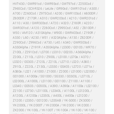
HVT-430
GWR91sd
GWR93sd
GWT97sd
Z250Csd
Z965Csd
SCX-R326
LeiLite
GR90sd
GWR101sd
A300
A700
Z260Csd
Z975Csd
A200
GWR103sd
A800DR
Z800DR
Z170R
A310
GWR203sd
A210
GWR201sd
A110
A30
GWR303sd
A720
A320
Z180R
A220
GWR301sd
A120
Z280Csd
Z995Csd
A52
Z810DR
W50
AM120
A310Alpha
W900
GWR403sd
Z190R
A330
L60
A230
W51
A320Alpha
A130
Z820DR
Z290Csd
Z996Csd
A730
L40
A340
GWR503sd
A330Alpha
Z191R
A350Alpha
LS300
GS103
WR70
Z100L
Z291Csd
LS700
LS310
GS203
A360Alpha
Z200L
Z110L
LS10
Z900L
LS100
LS70a
A370
LS320
GS303
Z120L
Z210L
LS710
LS20
A380
Z910L
Z220L
Z130L
LS330
GS403
LS720
LS71a
A380a
LS21
A1000
Z1000
Z2000
LS1000
LS2000
GS1000
A1000a
SG1000
SG330
GS303L
LS710L
LS2000L
A1000L
LS1100
GS1100
Z1100
A1100
LS340
GS503
GS503L
A390
A390a
A1100a
LS2100
Z2100
LS730
LS1100L
LS340L
A1100L
LS1200L
A1200L
A1200a
LS350L
A400L
A400a
LS1200
Z1200
LS350
GS1200
LS35AB
YK-3000
ZK3000
YK-2000L
YK-2000T
YK-2000A
YK-2000
VK-2000
ZK2000
YK-100L
YK-100T
YK-100A
YK-100
VK-100