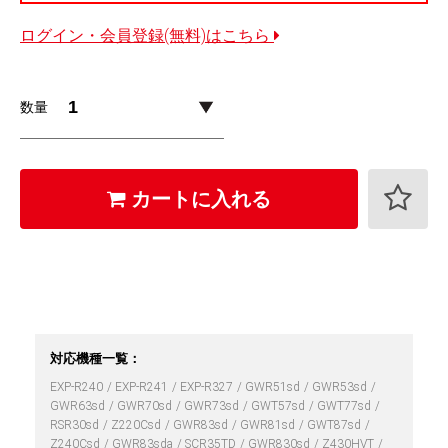
ログイン・会員登録(無料)はこちら
数量
カートに入れる
対応機種一覧：
EXP-R240
EXP-R241
EXP-R327
GWR51sd
GWR53sd
GWR63sd
GWR70sd
GWR73sd
GWT57sd
GWT77sd
RSR30sd
Z220Csd
GWR83sd
GWR81sd
GWT87sd
Z240Csd
GWR83sda
SCR35TD
GWR830sd
Z430HVT