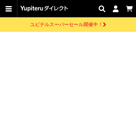
カテゴリで
キャン
関連
お問い
はじめての
探す
ペーン
サービス
合わせ
方へ
ユピテルスーパーセール開催中！
さがす
お買い物ガイド
開催中のキャンペーン
ログインする
各種ご利用方法はこちら
製品登録や最新情報はこちら
ドライブレコーダーを比較して探す
レーダー探知機
Yupiteruダイレクトの商品を
セール
ドライブレコーダー
レーダー探知機
ホームロボット
会員価格やポイントを利用してご購入頂けます
よくあるご質問
【8/17(月) 7:59ま
で】ユピテルスーパ
お問い合わせ前のご確認はこちら
ーセール開催
GPSデータ更新のお申込はこちら
新規会員登録をする
詳しくはこちら
お問い合わせ
ゴルフ
WEB限定モデル
scroll
Yupiteruダイレクトに新規会員登録いただくと、
各種お問い合わせはこちら
ユピテル公式サイトはこちら
登録後すぐに使える1000ポイントをプレゼント
純正オプション
お役立ち情報・トピックス
スペアパーツ
ダイレクト
アイテム一覧
バーチャルストア