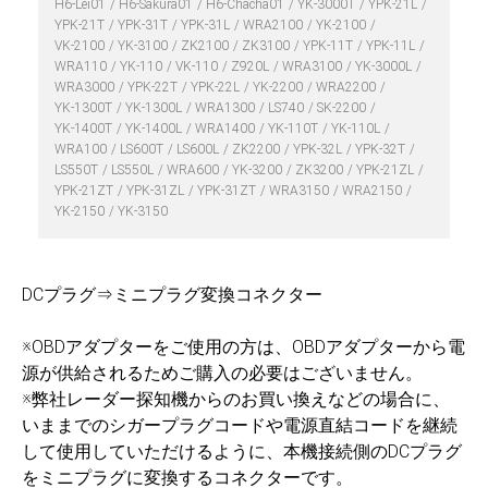
H6-Lei01
H6-Sakura01
H6-Chacha01
YK-3000T
YPK-21L
YPK-21T
YPK-31T
YPK-31L
WRA2100
YK-2100
VK-2100
YK-3100
ZK2100
ZK3100
YPK-11T
YPK-11L
WRA110
YK-110
VK-110
Z920L
WRA3100
YK-3000L
WRA3000
YPK-22T
YPK-22L
YK-2200
WRA2200
YK-1300T
YK-1300L
WRA1300
LS740
SK-2200
YK-1400T
YK-1400L
WRA1400
YK-110T
YK-110L
WRA100
LS600T
LS600L
ZK2200
YPK-32L
YPK-32T
LS550T
LS550L
WRA600
YK-3200
ZK3200
YPK-21ZL
YPK-21ZT
YPK-31ZL
YPK-31ZT
WRA3150
WRA2150
YK-2150
YK-3150
DCプラグ⇒ミニプラグ変換コネクター
※OBDアダプターをご使用の方は、OBDアダプターから電
源が供給されるためご購入の必要はございません。
※弊社レーダー探知機からのお買い換えなどの場合に、
いままでのシガープラグコードや電源直結コードを継続
して使用していただけるように、本機接続側のDCプラグ
をミニプラグに変換するコネクターです。