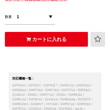
数量
カートに入れる
対応機種一覧：
EXP-R240
EXP-R241
EXP-R327
GWR51sd
GWR53sd
GWR63sd
GWR70sd
GWR73sd
GWT57sd
RSR30sd
Z230Csd
Z945si
GWR71sd
Z955si
GWR83sd
GWR81sd
GWT87sd
Z240Csd
GWR83sda
SCR35TD
GWR830sd
Z430HVT
HVT-430
GWR91sd
GWR93sd
GWT97sd
Z250Csd
Z965Csd
SCX-R326
LeiLite