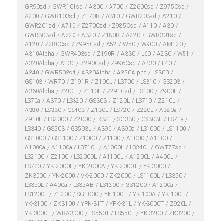
GR90sd
GWR101sd
A300
A700
Z260Csd
Z975Csd
A200
GWR103sd
Z170R
A310
GWR203sd
A210
GWR201sd
A710
Z270Csd
Z985Csd
A110
A30
GWR303sd
A720
A320
Z180R
A220
GWR301sd
A120
Z280Csd
Z995Csd
A52
W50
W900
AM120
A310Alpha
GWR403sd
Z190R
A330
L60
A230
W51
A320Alpha
A130
Z290Csd
Z996Csd
A730
L40
A340
GWR503sd
A330Alpha
A350Alpha
LS300
GS103
WR70
Z191R
Z100L
LS700
LS310
GS203
A360Alpha
Z200L
Z110L
Z291Csd
LS100
Z900L
LS70a
A370
LS320
GS303
Z120L
LS710
Z210L
A380
LS330
GS403
Z130L
LS720
Z220L
A380a
Z910L
LS2000
Z2000
R321
SG330
GS303L
LS71a
LS340
GS503
GS503L
A390
A390a
LS1000
LS1100
GS1000
GS1100
Z1000
Z1100
A1000
A1100
A1000a
A1100a
LS710L
A1000L
LS340L
GWT77sd
LS2100
Z2100
LS2000L
A1100L
A1200L
A400L
LS730
YK-2000L
YK-2000A
YK-2000T
YK-3000
ZK3000
YK-2000
VK-2000
ZK2000
LS1100L
LS350
LS350L
A400a
LS35AB
LS1200
GS1200
A1200a
LS1200L
Z1200
SG1000
YK-100T
YK-100A
YK-100L
YK-3100
ZK3100
YPK-31T
YPK-31L
YK-3000T
Z920L
YK-3000L
WRA3000
LS550T
LS550L
YK-3200
ZK3200