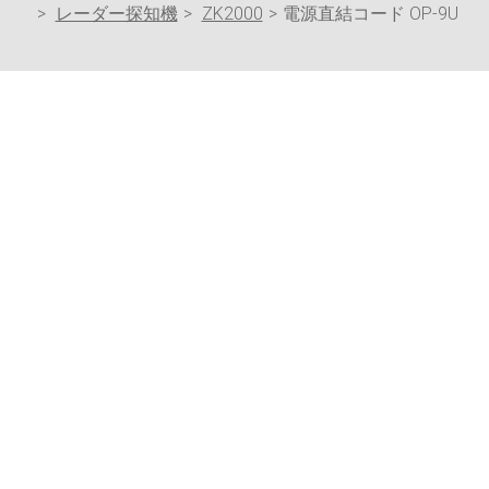
レーダー探知機
ZK2000
電源直結コード OP-9U