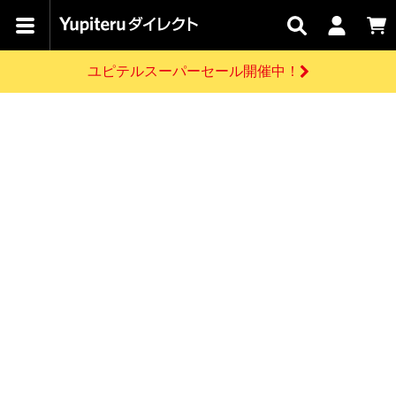
カテゴリで
キャン
関連
お問い
はじめての
探す
ペーン
サービス
合わせ
方へ
ユピテルスーパーセール開催中！
さがす
お買い物ガイド
開催中のキャンペーン
ログインする
各種ご利用方法はこちら
製品登録や最新情報はこちら
ドライブレコーダーを比較して探す
レーダー探知機
Yupiteruダイレクトの商品を
セール
ドライブレコーダー
レーダー探知機
ホームロボット
会員価格やポイントを利用してご購入頂けます
よくあるご質問
【8/17(月) 7:59ま
で】ユピテルスーパ
お問い合わせ前のご確認はこちら
ーセール開催
GPSデータ更新のお申込はこちら
新規会員登録をする
詳しくはこちら
お問い合わせ
ゴルフ
WEB限定モデル
scroll
Yupiteruダイレクトに新規会員登録いただくと、
各種お問い合わせはこちら
ユピテル公式サイトはこちら
登録後すぐに使える1000ポイントをプレゼント
純正オプション
お役立ち情報・トピックス
スペアパーツ
ダイレクト
アイテム一覧
バーチャルストア