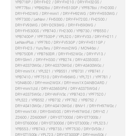
YPB718P
DRY-FH22
DRY-FH210
DRY-FH32GS
YPF778si
YPB628si
DRY-FH510GP
YPF878si
FH2000
DRY-FH52WG
DRY-mini1
DRY-FH92WG
DRY-FH550WG
YPF7300
LeiNavi
FH5000
DRY-FH72GS
FH2500
DRY-FV93WG
DRY-DC93WG
DRY-FH590WG
DRY-FH530GS
YPB740
FH2300
YPB730
YPB550
YPB7400-P
YPF7500-P
YPL520
DRY-FV33
DRY-FH211
LeiNaviPlus
YPF780
DRY-FV53GP
DRY-FH511GP
DRY-FH23
YuruTeru
DRY-mini2WG
MCN46si
YPB750DR
YPB760DR
DRY-FH52WGc
DRY-FV13
DRY-Slim1
DRY-FH330
YPB274
DRY-AS350GS
DRY-AS370WGc
DRY-AS370WGd
DRY-AS400WGc
DRY-mini1X
YPL521
YPB551
YPB731
YPB741
YPB7410
YPF7510
DRY-FH96WG
YPL721
YPF781
YGN4800
DRY-mini2WGX
DRY-mini1X DANBOARD
DRY-mini1Ltd
DRY-AS365GPd
DRY-AS375WGd
DRY-AS375WGc
DRY-WiFiV3c
YPB7420
YPF7520
YPL522
YPB552
YPB732
YPF782
YPB752
DRY-AS410WGc
DRY-AS410WGd
BNV-1
DRY-FH97WGc
DRY-mini1XII
DRY-SV45GS
DRY-FH97WGd
DRY-V2
ZD600
ZD600WF
DRY-ST7000d
DRY-ST7000c
DRY-ST6000d
DRY-ST3000d
DRY-ST3000c
YPL523
YPB553
YPB743
YPB733
YPF7530
DRY-SV50c
DRY-ST1500c
YPL723
DRY-ST3000P
DRY-mini50c