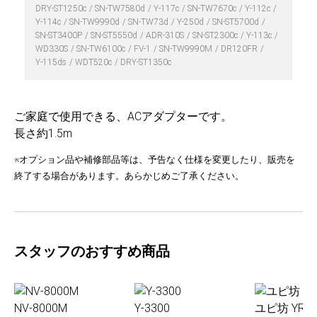
DRY-ST1250c
SN-TW7580d
Y-117c
SN-TW7670c
Y-112c
Y-114c
SN-TW9990d
SN-TW73d
Y-250d
SN-ST5700d
SN-ST3400P
SN-ST5550d
ADR-310S
SN-ST2300c
Y-113c
WD330S
SN-TW6100c
FV-1
SN-TW9990M
DR120FR
Y-115ds
WDT520c
DRY-ST1350c
ご家庭で使用できる、ACアダプターです。
長さ約1.5m
※オプション品や補修部品等は、予告なく仕様を変更したり、販売を
終了する場合があります。あらかじめご了承ください。
スタッフのおすすめ商品
NV-8000M
Y-3300
ユピ坊 YR-0