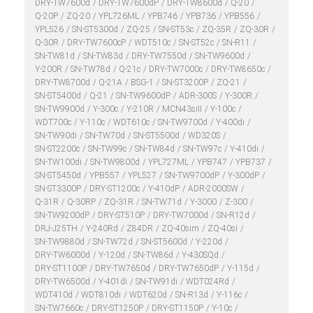
DRY-TW7600d
DRY-TW7600dP
DRY-TW8600d
Q-20
Q-20P
ZQ-20
YPL726ML
YPB746
YPB736
YPB556
YPL526
SN-ST5300d
ZQ-25
SN-ST53c
ZQ-35R
ZQ-30R
Q-30R
DRY-TW7600cP
WDT510c
SN-ST52c
SN-R11
SN-TW81d
SN-TW83d
DRY-TW7550d
SN-TW9600d
Y-200R
SN-TW78d
Q-21c
DRY-TW7000c
DRY-TW8650c
DRY-TW8700d
Q-21A
BSG-1
SN-ST3200P
ZQ-21
SN-ST5400d
Q-21
SN-TW9600dP
ADR-300S
Y-300R
SN-TW9900d
Y-300c
Y-210R
MCN43siII
Y-100c
WDT700c
Y-110c
WDT610c
SN-TW9700d
Y-400di
SN-TW90di
SN-TW70d
SN-ST5500d
WD320S
SN-ST2200c
SN-TW99c
SN-TW84d
SN-TW97c
Y-410di
SN-TW100di
SN-TW9800d
YPL727ML
YPB747
YPB737
SN-ST5450d
YPB557
YPL527
SN-TW9700dP
Y-300dP
SN-ST3300P
DRY-ST1200c
Y-410dP
ADR-2000SW
Q-31R
Q-30RP
ZQ-31R
SN-TW71d
Y-3000
Z-300
SN-TW9200dP
DRY-ST510P
DRY-TW7000d
SN-R12d
DRJ-J25TH
Y-240Rd
Z84DR
ZQ-40sim
ZQ-40si
SN-TW9880d
SN-TW72d
SN-ST5600d
Y-220d
DRY-TW6000d
Y-120d
SN-TW86d
Y-430SQd
DRY-ST1100P
DRY-TW7650d
DRY-TW7650dP
Y-115d
DRY-TW6500d
Y-401di
SN-TW91di
WDT024Rd
WDT410d
WDT810di
WDT620d
SN-R13d
Y-116c
SN-TW7660c
DRY-ST1250P
DRY-ST1150P
Y-10c