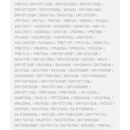
YPB753
DRY-ST7100d
DRY-ST2000c
DRY-ST1000c
DRY-ST7000P
DRY-ST5000c
WD300
DRY-SV8100d
DRY-ST1000P
SN-SV70c
SN-SV70d
DRY-ST500P
YPF7540
YPL724
YPB744
YPB734
YPB554
YPL524
ASG-CM11
AGN3100
AGN3000
AGN5100
ASG-10
ASG-CM12
MCN43si
ZN410si
ZN409si
YPB708si
YPL433si
ASG-R01(D)
ASG-R01(K)
ASG-CM31
ASG-CM31SP
MCN45si
YPB717P
YPL513si
YPB517si
YPB707si
YPB607si
YPL603si
YPB507si
YPL503si
YPB717si
YPB718si
DRY-ST1600P
DRY-ST3100P
SN-SV70P
DRY-SV1050c
DRY-SV2050d
WD200
BNV-2
DRY-ST700P
SN-SV60c
SN-SV60d
SN-SV60vd
SN-TW80d
SN-ST50c
SN-ST50d
SN-SV40c
SN-ST5000P
DRY-SV550P
SN-SV6000P
DRY-TW9100d
ADR-200c
DRY-TW8500d
DRY-TW7500d
DRY-TW7500dP
DRY-ST1700c
DRY-SV2050dP
DRY-ST5100d
DRY-SV8000P
DRY-ST1100c
YPB745ML
YPB735ML
YPL725ML
WNB75ML
SN-R10
YPF7550ML
YPB555ML
YPL525ML
WNL55ML
WDT600
DRY-ST2100c
DRY-SV1150c
WD310
WDT500
RA-DT500
RA-DT600
RA-DT500WGc
RA-DT600WGc
WD250S
DRY-TW8500dP
DRY-TW75d
DRY-TW73d
SN-ST51c
SN-ST5200d
SN-TW9500d
SN-TW9500dP
SN-TW77d
SN-TW79d
WD260S
YPB742