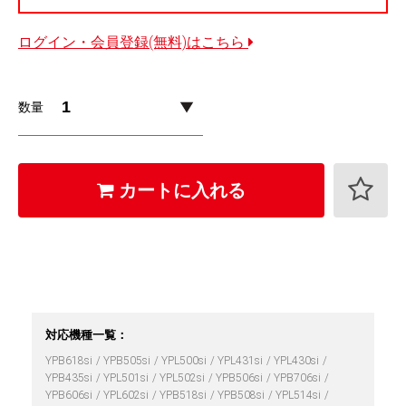
ログイン・会員登録(無料)はこちら
数量
カートに入れる
対応機種一覧：
YPB618si
YPB505si
YPL500si
YPL431si
YPL430si
YPB435si
YPL501si
YPL502si
YPB506si
YPB706si
YPB606si
YPL602si
YPB518si
YPB508si
YPL514si