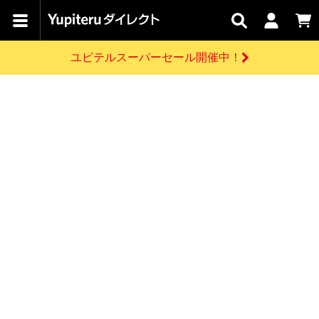
カテゴリで
キャン
関連
お問い
はじめての
探す
ペーン
サービス
合わせ
方へ
ユピテルスーパーセール開催中！
さがす
お買い物ガイド
開催中のキャンペーン
ログインする
各種ご利用方法はこちら
製品登録や最新情報はこちら
ドライブレコーダーを比較して探す
レーダー探知機
Yupiteruダイレクトの商品を
セール
ドライブレコーダー
レーダー探知機
ホームロボット
会員価格やポイントを利用してご購入頂けます
よくあるご質問
【8/17(月) 7:59ま
で】ユピテルスーパ
お問い合わせ前のご確認はこちら
ーセール開催
GPSデータ更新のお申込はこちら
新規会員登録をする
詳しくはこちら
お問い合わせ
ゴルフ
WEB限定モデル
scroll
Yupiteruダイレクトに新規会員登録いただくと、
各種お問い合わせはこちら
ユピテル公式サイトはこちら
登録後すぐに使える1000ポイントをプレゼント
純正オプション
お役立ち情報・トピックス
スペアパーツ
ダイレクト
アイテム一覧
バーチャルストア