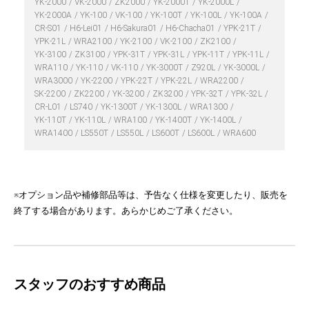
YK-2000
VK-2000
ZK2000
YK-2000T
YK-2000L
YK-2000A
YK-100
VK-100
YK-100T
YK-100L
YK-100A
CR-S01
H6-Lei01
H6-Sakura01
H6-Chacha01
YPK-21T
YPK-21L
WRA2100
YK-2100
VK-2100
ZK2100
YK-3100
ZK3100
YPK-31T
YPK-31L
YPK-11T
YPK-11L
WRA110
YK-110
VK-110
YK-3000T
Z920L
YK-3000L
WRA3000
YK-2200
YPK-22T
YPK-22L
WRA2200
SK-2200
ZK2200
YK-3200
ZK3200
YPK-32T
YPK-32L
CR-L01
LS740
YK-1300T
YK-1300L
WRA1300
YK-110T
YK-110L
WRA100
YK-1400T
YK-1400L
WRA1400
LS550T
LS550L
LS600T
LS600L
WRA600
※オプション品や補修部品等は、予告なく仕様を変更したり、販売を
終了する場合があります。あらかじめご了承ください。
スタッフのおすすめ商品