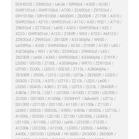
SCX-R203
Z965Csd
LeiLite
GR90sd
A300
A200
GWR101sd
GWR103sd
A700
Z260Csd
Z975Csd
DRY-S100c
DRY-S100d
A800DR
Z800DR
Z170R
A310
GWR203sd
A210
GWR201sd
A110
A30
R321
A710
Z985Csd
Z270Csd
Lei03
A320
GWR303sd
A52
A220
GWR301sd
A120
Z180R
W50
A720
AM120
Z280Csd
Z995Csd
Z810DR
A310Alpha
W900
Lei03Plus
A330
GWR403sd
A230
Z190R
A130
L60
A320Alpha
W51
A730
Z290Csd
Z996Csd
L40
Z820DR
Lei04
A340
GWR503sd
A330Alpha
Z191R
LS300
GS103
Z100L
A350Alpha
WR70
Z291Csd
LS700
Z200L
LS310
GS203
Z110L
A360Alpha
Z830DR
Z900L
LS10
LS100
LS70a
Z828DR
LS320
GS303
Z120L
A370
LS710
Z210L
LS20
Lei05
LS330
GS403
A380
Z130L
LS720
Z220L
Z840DR
A380a
Z910L
LS21
LS1000
A1000
Z1000
LS2000
Z2000
GS1000
A1000a
Z430HVT
Sakura01
LS71a
SG1000
LS1100
GS1100
A1100
A1100a
Z1100
LS340
GS503
GS503L
A390
A390a
GS303L
LS710L
A1000L
SG330
LS2100
Z2100
LS2000L
LS340L
LS1100L
A1100L
LS730
Lei06
LS1200
Z1200
A1200a
LS1200L
A1200L
LS350
LS350L
A400a
A400L
GS1200
LS35AB
YK-3000
ZK3000
Z850DR