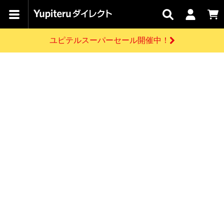
カテゴリで
キャン
関連
お問い
はじめての
探す
ペーン
サービス
合わせ
方へ
ユピテルスーパーセール開催中！
さがす
お買い物ガイド
開催中のキャンペーン
ログインする
各種ご利用方法はこちら
製品登録や最新情報はこちら
ドライブレコーダーを比較して探す
レーダー探知機
Yupiteruダイレクトの商品を
セール
ドライブレコーダー
レーダー探知機
ホームロボット
会員価格やポイントを利用してご購入頂けます
よくあるご質問
【8/17(月) 7:59ま
で】ユピテルスーパ
お問い合わせ前のご確認はこちら
ーセール開催
GPSデータ更新のお申込はこちら
新規会員登録をする
詳しくはこちら
お問い合わせ
ゴルフ
WEB限定モデル
scroll
Yupiteruダイレクトに新規会員登録いただくと、
各種お問い合わせはこちら
ユピテル公式サイトはこちら
登録後すぐに使える1000ポイントをプレゼント
純正オプション
お役立ち情報・トピックス
スペアパーツ
ダイレクト
アイテム一覧
バーチャルストア