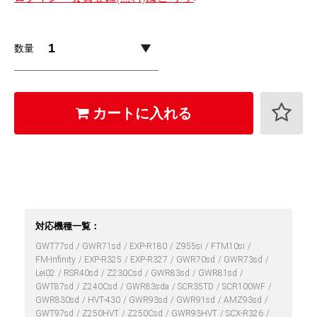
数量
カートに入れる
対応機種一覧：
GWT77sd
GWR71sd
EXP-R180
Z955si
FTM10si
FM-Infinity
EXP-R325
EXP-R327
GWR70sd
GWR73sd
Lei02
RSR40sd
Z230Csd
GWR83sd
GWR81sd
GWT87sd
Z240Csd
GWR83sda
SCR35TD
SCR100WF
GWR830sd
HVT-430
GWR93sd
GWR91sd
AMZ93sd
GWT97sd
Z250HVT
Z250Csd
GWR93HVT
SCX-R326