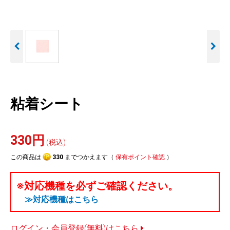
人気
カテゴリ
アウトレット
駐車監視機能 標準搭載
駐車監視セット
サポートカー用品
scroll
大口注文はこちら
粘着シート
330円
(税込)
この商品は
330
までつかえます（
保有ポイント確認
）
※対応機種を必ずご確認ください。
≫対応機種はこちら
ログイン・会員登録(無料)はこちら