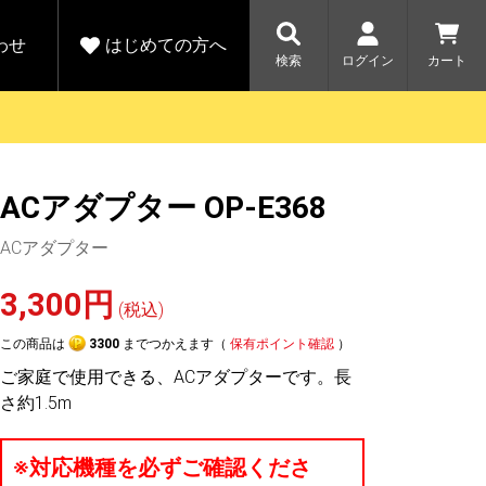
わせ
はじめての方へ
検索
ログイン
カート
さがす
お問い合わせ
規会員登録をする
ACアダプター OP-E368
各種お問い合わせはこちら
ユピテル公式サイトはこちら
キャンペーン
キャンペーン
ACアダプター
ダイレクトに新規会員登録いただくと、
ーツを探す
人気モデル対象！乗
【毎日開催！】ア
える1000ポイントをプレゼント
りかえ応援サービス
トレットセール
ルフ
WEB限定モデル
3,300円
開催中
(税込)
この商品は
3300
までつかえます（
保有ポイント確認
）
詳しくはこちら
詳しくはこち
アウトレット
ご家庭で使用できる、ACアダプターです。長
駐車監視機能 標準搭載
さ約1.5m
駐車監視セット
サポートカー用品
大口注文はこちら
※対応機種を必ずご確認くださ