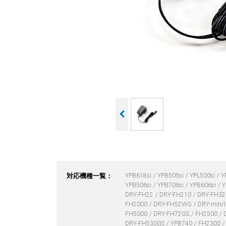
対応機種一覧：
YPB618si
YPB505si
YPL500si
Y
YPB506si
YPB706si
YPB606si
Y
DRY-FH22
DRY-FH210
DRY-FH3
FH2000
DRY-FH52WG
DRY-mini
FH5000
DRY-FH72GS
FH2500
DRY-FH530GS
YPB740
FH2300