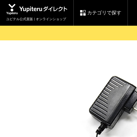
カテゴリで探す
ユピテル公式直販 | オンラインショップ
お買い物ガイド
ログインする
各種ご利用方法はこちら
製品登録や最新情報はこちら
セール
Yupiteruダイレクト
ドライブレコーダーを比較して探す
レ
【8/17(月) 7:59ま
会員価格やポイントを利用して
で】ユピテルスーパ
ドライブレコーダー
レーダ
ーセール開催
詳しくはこちら
Yupite
スペアパーツ
ダイレクト
純正オプション品の
ご購入はこちら
アイテ