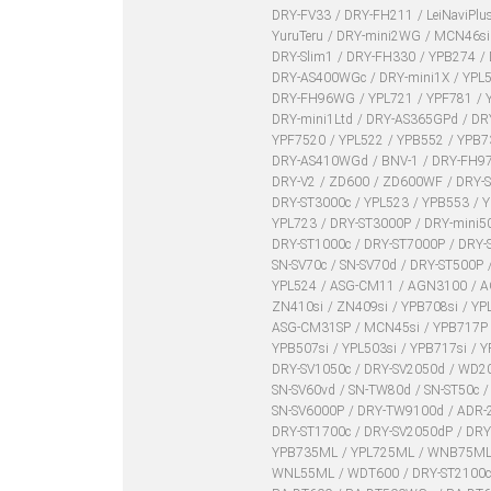
DRY-FV33
DRY-FH211
LeiNaviPlu
YuruTeru
DRY-mini2WG
MCN46s
DRY-Slim1
DRY-FH330
YPB274
DRY-AS400WGc
DRY-mini1X
YPL
DRY-FH96WG
YPL721
YPF781
DRY-mini1Ltd
DRY-AS365GPd
DR
YPF7520
YPL522
YPB552
YPB7
DRY-AS410WGd
BNV-1
DRY-FH9
DRY-V2
ZD600
ZD600WF
DRY-
DRY-ST3000c
YPL523
YPB553
Y
YPL723
DRY-ST3000P
DRY-mini5
DRY-ST1000c
DRY-ST7000P
DRY-
SN-SV70c
SN-SV70d
DRY-ST500P
YPL524
ASG-CM11
AGN3100
A
ZN410si
ZN409si
YPB708si
YP
ASG-CM31SP
MCN45si
YPB717P
YPB507si
YPL503si
YPB717si
Y
DRY-SV1050c
DRY-SV2050d
WD2
SN-SV60vd
SN-TW80d
SN-ST50c
SN-SV6000P
DRY-TW9100d
ADR-
DRY-ST1700c
DRY-SV2050dP
DRY
YPB735ML
YPL725ML
WNB75M
WNL55ML
WDT600
DRY-ST2100