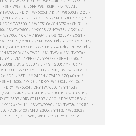
600WGc
WD250S
DRY-TW8500dP
DRY-TW75d
0d
SN-TW9500d
SN-TW9500dP
SN-TW77d
Y-TW7600d
DRY-TW7600dP
DRY-TW8600d
Q-20
6
YPB736
YPB556
YPL526
SN-ST5300d
ZQ-25
R
DRY-TW7600cP
WDT510c
SN-ST52c
SN-R11
50d
SN-TW9600d
Y-200R
SN-TW78d
Q-21c
Y-TW8700d
Q-21A
BSG-1
SN-ST3200P
ZQ-21
ADR-300S
Y-300R
SN-TW9900d
Y-300c
Y-210R
110c
WDT610c
SN-TW9700d
Y-400di
SN-TW90di
SN-ST2200c
SN-TW99c
SN-TW84d
SN-TW97c
d
YPL727ML
YPB747
YPB737
SN-ST5450d
Y-300dP
SN-ST3300P
DRY-ST1200c
Y-410dP
-31R
SN-TW71d
Y-3000
Z-300
SN-TW9200dP
12d
DRJ-J25TH
Y-240Rd
Z84DR
ZQ-40sim
SN-ST5600d
Y-220d
DRY-TW6000d
Y-120d
0P
DRY-TW7650d
DRY-TW7650dP
Y-115d
i
WDT024Rd
WDT410d
WDT810di
WDT620d
RY-ST1250P
DRY-ST1150P
Y-10c
DRY-ST1250c
c
Y-112c
Y-114c
SN-TW9990d
SN-TW73d
Y-250d
550d
ADR-310S
SN-ST2300c
Y-113c
WD330S
DR120FR
Y-115ds
WDT520c
DRY-ST1350c