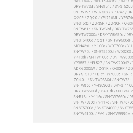
RA-DT600
RA-DT500WGc
RA-DT
DRY-TW73d
SN-ST51c
SN-ST520
SN-TW79d
WD260S
YPB742
DR
Q-20P
ZQ-20
YPL726ML
YPB74
SN-ST53c
ZQ-35R
ZQ-30R
Q-30
SN-TW81d
SN-TW83d
DRY-TW75
DRY-TW7000c
DRY-TW8650c
DR
SN-ST5400d
Q-21
SN-TW9600dP
MCN43siII
Y-100c
WDT700c
Y-
SN-TW70d
SN-ST5500d
WD320S
Y-410di
SN-TW100di
SN-TW9800
YPB557
YPL527
SN-TW9700dP
ADR-2000SW
Q-31R
Q-30RP
ZQ
DRY-ST510P
DRY-TW7000d
SN-R
ZQ-40si
SN-TW9880d
SN-TW72d
SN-TW86d
Y-430SQd
DRY-ST110
DRY-TW6500d
Y-401di
SN-TW91d
SN-R13d
Y-116c
SN-TW7660c
D
SN-TW7580d
Y-117c
SN-TW7670
SN-ST5700d
SN-ST3400P
SN-ST5
SN-TW6100c
FV-1
SN-TW9990M