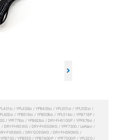
PL431si
YPL430si
YPB435si
YPL501si
YPL502si
PL602si
YPB518si
YPB508si
YPL514si
YPB718P
2GS
YPF778si
YPB628si
DRY-FH510GP
YPF878si
1
DRY-FH92WG
DRY-FH550WG
YPF7300
LeiNavi
DRY-FV93WG
DRY-DC93WG
DRY-FH590WG
YPB730
YPB550
YPB7400-P
YPF7500-P
YPL520