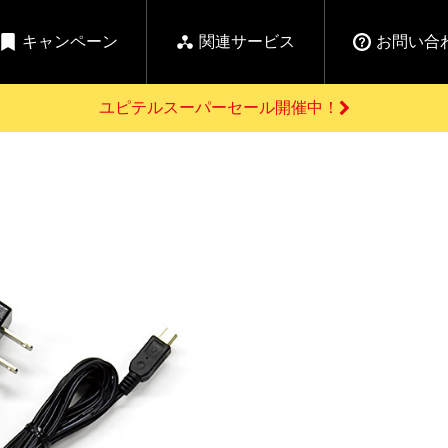
キャンペーン
関連サービス
お問い合
ユピテルスーパーセール開催中！
開催中のキャンペーン
よくあるご質問
新
お問い合わせ前のご確認はこちら
GPSデータ更新のお申込はこちら
セール告知
の商品を
Yupiteru
ーダー探知機を探す
ゴルフ商品を探す
純正スペアパ
【告知】水曜市は毎
ご購入頂けます
週水曜開催！全品
登録後すぐに使
ー探知機
ホームロボット
ゴ
5%OFFクーポンプレ
ゼント！
詳しくはこちら
Yupiteruメタバース
ruオリジナル
人気
カテゴリ
お役立ち情報・トピックス
ム一覧
バーチャルストア