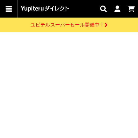
カテゴリで
キャン
関連
お問い
はじめての
探す
ペーン
サービス
合わせ
方へ
ユピテルスーパーセール開催中！
さがす
お買い物ガイド
開催中のキャンペーン
ログインする
各種ご利用方法はこちら
製品登録や最新情報はこちら
ドライブレコーダーを比較して探す
レーダー探知機
Yupiteruダイレクトの商品を
セール
ドライブレコーダー
レーダー探知機
ホームロボット
会員価格やポイントを利用してご購入頂けます
よくあるご質問
【8/17(月) 7:59ま
で】ユピテルスーパ
お問い合わせ前のご確認はこちら
ーセール開催
GPSデータ更新のお申込はこちら
新規会員登録をする
詳しくはこちら
お問い合わせ
ゴルフ
WEB限定モデル
scroll
Yupiteruダイレクトに新規会員登録いただくと、
各種お問い合わせはこちら
ユピテル公式サイトはこちら
登録後すぐに使える1000ポイントをプレゼント
純正オプション
お役立ち情報・トピックス
スペアパーツ
ダイレクト
アイテム一覧
バーチャルストア