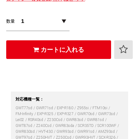
数量
カートに入れる
対応機種一覧：
GWT77sd
GWR71sd
EXP-R180
Z955si
FTM10si
FM-Infinity
EXP-R325
EXP-R327
GWR70sd
GWR73sd
Lei02
RSR40sd
Z230Csd
GWR83sd
GWR81sd
GWT87sd
Z240Csd
GWR83sda
SCR35TD
SCR100WF
GWR830sd
HVT-430
GWR93sd
GWR91sd
AMZ93sd
GWT97sd
Z250HVT
Z250Csd
GWR93HVT
SCX-R326