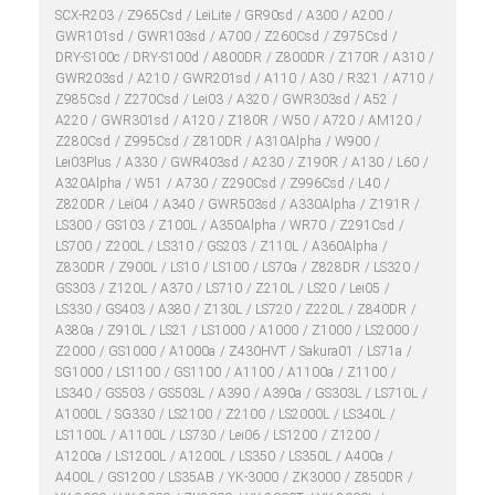
SCX-R203
Z965Csd
LeiLite
GR90sd
A300
A200
GWR101sd
GWR103sd
A700
Z260Csd
Z975Csd
DRY-S100c
DRY-S100d
A800DR
Z800DR
Z170R
A310
GWR203sd
A210
GWR201sd
A110
A30
R321
A710
Z985Csd
Z270Csd
Lei03
A320
GWR303sd
A52
A220
GWR301sd
A120
Z180R
W50
A720
AM120
Z280Csd
Z995Csd
Z810DR
A310Alpha
W900
Lei03Plus
A330
GWR403sd
A230
Z190R
A130
L60
A320Alpha
W51
A730
Z290Csd
Z996Csd
L40
Z820DR
Lei04
A340
GWR503sd
A330Alpha
Z191R
LS300
GS103
Z100L
A350Alpha
WR70
Z291Csd
LS700
Z200L
LS310
GS203
Z110L
A360Alpha
Z830DR
Z900L
LS10
LS100
LS70a
Z828DR
LS320
GS303
Z120L
A370
LS710
Z210L
LS20
Lei05
LS330
GS403
A380
Z130L
LS720
Z220L
Z840DR
A380a
Z910L
LS21
LS1000
A1000
Z1000
LS2000
Z2000
GS1000
A1000a
Z430HVT
Sakura01
LS71a
SG1000
LS1100
GS1100
A1100
A1100a
Z1100
LS340
GS503
GS503L
A390
A390a
GS303L
LS710L
A1000L
SG330
LS2100
Z2100
LS2000L
LS340L
LS1100L
A1100L
LS730
Lei06
LS1200
Z1200
A1200a
LS1200L
A1200L
LS350
LS350L
A400a
A400L
GS1200
LS35AB
YK-3000
ZK3000
Z850DR