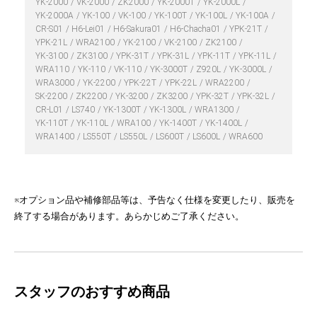
YK-2000
VK-2000
ZK2000
YK-2000T
YK-2000L
YK-2000A
YK-100
VK-100
YK-100T
YK-100L
YK-100A
CR-S01
H6-Lei01
H6-Sakura01
H6-Chacha01
YPK-21T
YPK-21L
WRA2100
YK-2100
VK-2100
ZK2100
YK-3100
ZK3100
YPK-31T
YPK-31L
YPK-11T
YPK-11L
WRA110
YK-110
VK-110
YK-3000T
Z920L
YK-3000L
WRA3000
YK-2200
YPK-22T
YPK-22L
WRA2200
SK-2200
ZK2200
YK-3200
ZK3200
YPK-32T
YPK-32L
CR-L01
LS740
YK-1300T
YK-1300L
WRA1300
YK-110T
YK-110L
WRA100
YK-1400T
YK-1400L
WRA1400
LS550T
LS550L
LS600T
LS600L
WRA600
※オプション品や補修部品等は、予告なく仕様を変更したり、販売を
終了する場合があります。あらかじめご了承ください。
スタッフのおすすめ商品