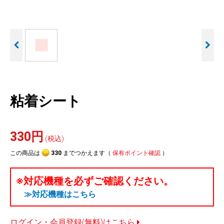
人気
カテゴリ
アウトレット
駐車監視機能 標準搭載
駐車監視セット
サポートカー用品
scroll
大口注文はこちら
粘着シート
330円
(税込)
この商品は
330
までつかえます（
保有ポイント確認
）
※対応機種を必ずご確認ください。
≫対応機種はこちら
ログイン・会員登録(無料)はこちら