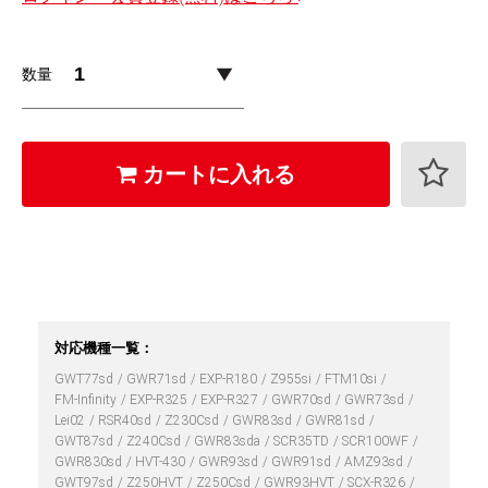
数量
カートに入れる
対応機種一覧：
GWT77sd
GWR71sd
EXP-R180
Z955si
FTM10si
FM-Infinity
EXP-R325
EXP-R327
GWR70sd
GWR73sd
Lei02
RSR40sd
Z230Csd
GWR83sd
GWR81sd
GWT87sd
Z240Csd
GWR83sda
SCR35TD
SCR100WF
GWR830sd
HVT-430
GWR93sd
GWR91sd
AMZ93sd
GWT97sd
Z250HVT
Z250Csd
GWR93HVT
SCX-R326