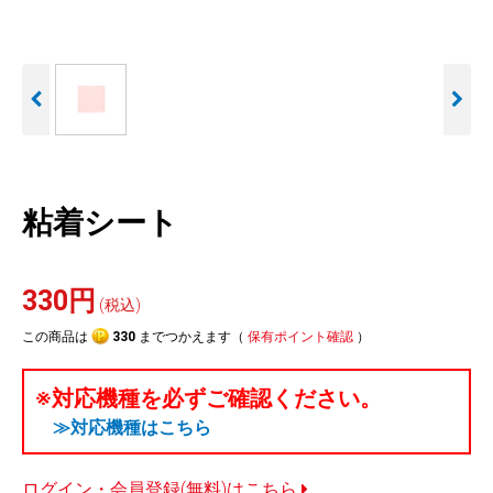
人気
カテゴリ
アウトレット
駐車監視機能 標準搭載
駐車監視セット
サポートカー用品
scroll
大口注文はこちら
粘着シート
330円
(税込)
この商品は
330
までつかえます（
保有ポイント確認
）
※対応機種を必ずご確認ください。
≫対応機種はこちら
ログイン・会員登録(無料)はこちら