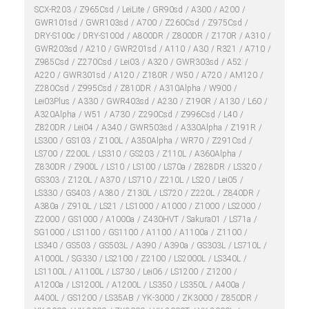
SCX-R203
Z965Csd
LeiLite
GR90sd
A300
A200
GWR101sd
GWR103sd
A700
Z260Csd
Z975Csd
DRY-S100c
DRY-S100d
A800DR
Z800DR
Z170R
A310
GWR203sd
A210
GWR201sd
A110
A30
R321
A710
Z985Csd
Z270Csd
Lei03
A320
GWR303sd
A52
A220
GWR301sd
A120
Z180R
W50
A720
AM120
Z280Csd
Z995Csd
Z810DR
A310Alpha
W900
Lei03Plus
A330
GWR403sd
A230
Z190R
A130
L60
A320Alpha
W51
A730
Z290Csd
Z996Csd
L40
Z820DR
Lei04
A340
GWR503sd
A330Alpha
Z191R
LS300
GS103
Z100L
A350Alpha
WR70
Z291Csd
LS700
Z200L
LS310
GS203
Z110L
A360Alpha
Z830DR
Z900L
LS10
LS100
LS70a
Z828DR
LS320
GS303
Z120L
A370
LS710
Z210L
LS20
Lei05
LS330
GS403
A380
Z130L
LS720
Z220L
Z840DR
A380a
Z910L
LS21
LS1000
A1000
Z1000
LS2000
Z2000
GS1000
A1000a
Z430HVT
Sakura01
LS71a
SG1000
LS1100
GS1100
A1100
A1100a
Z1100
LS340
GS503
GS503L
A390
A390a
GS303L
LS710L
A1000L
SG330
LS2100
Z2100
LS2000L
LS340L
LS1100L
A1100L
LS730
Lei06
LS1200
Z1200
A1200a
LS1200L
A1200L
LS350
LS350L
A400a
A400L
GS1200
LS35AB
YK-3000
ZK3000
Z850DR