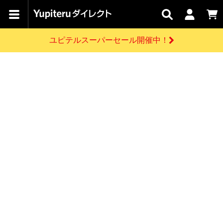
カテゴリで
キャン
関連
お問い
はじめての
探す
ペーン
サービス
合わせ
方へ
ユピテルスーパーセール開催中！
さがす
お買い物ガイド
開催中のキャンペーン
ログインする
各種ご利用方法はこちら
製品登録や最新情報はこちら
ドライブレコーダーを比較して探す
レーダー探知機
Yupiteruダイレクトの商品を
セール
ドライブレコーダー
レーダー探知機
ホームロボット
会員価格やポイントを利用してご購入頂けます
よくあるご質問
【8/17(月) 7:59ま
で】ユピテルスーパ
お問い合わせ前のご確認はこちら
ーセール開催
GPSデータ更新のお申込はこちら
新規会員登録をする
詳しくはこちら
お問い合わせ
ゴルフ
WEB限定モデル
scroll
Yupiteruダイレクトに新規会員登録いただくと、
各種お問い合わせはこちら
ユピテル公式サイトはこちら
登録後すぐに使える1000ポイントをプレゼント
純正オプション
お役立ち情報・トピックス
スペアパーツ
ダイレクト
アイテム一覧
バーチャルストア